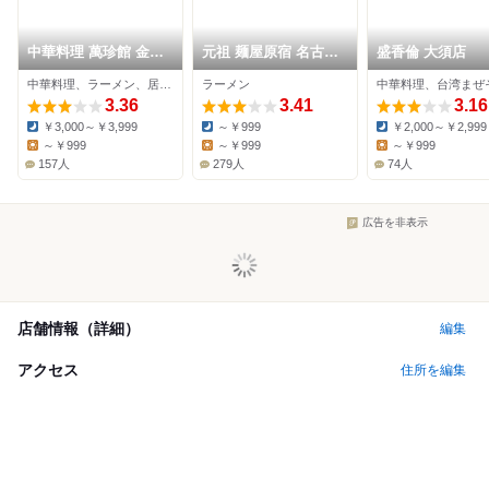
中華料理 萬珍館 金山
元祖 麺屋原宿 名古屋
盛香倫 大須店
店
金山店
中華料理、ラーメン、居酒屋
ラーメン
3.36
3.41
3.16
￥3,000～￥3,999
～￥999
￥2,000～￥2,999
Dinner:
Dinner:
Dinner:
～￥999
～￥999
～￥999
Lunch:
Lunch:
Lunch:
157人
279人
74人
広告を非表示
店舗情報（詳細）
編集
アクセス
住所を編集