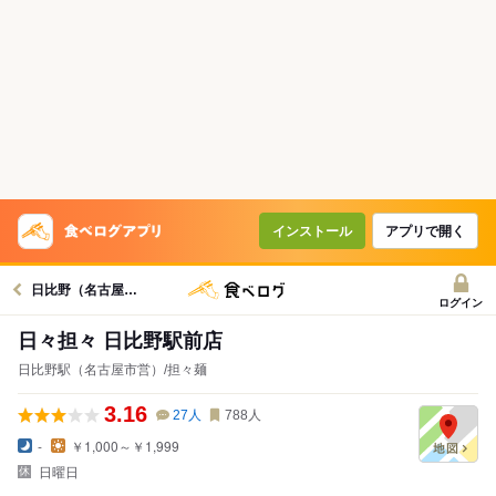
インストール
アプリで開く
日比野（名古屋市営）駅グルメへ
ログイン
日々担々 日比野駅前店
日比野駅（名古屋市営）/担々麺
3.16
27
人
788
人
-
￥1,000～￥1,999
日曜日