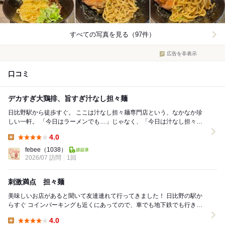
すべての写真を見る（97件）
広告を非表示
口コミ
デカすぎ大鶏排、旨すぎ汁なし担々麺
日比野駅から徒歩すぐ。 ここは汁なし担々麺専門店という、なかなか珍
しい一軒。 「今日はラーメンでも…」じゃなく、「今日は汁なし担々麺
を食べる日。」そんな覚悟で行く店です...
4.0
Lunch:
febee
（1038）
2026/07 訪問
1回
刺激満点 担々麺
美味しいお店があると聞いて友達連れて行ってきました！ 日比野の駅か
らすぐ コインパーキングも近くにあってので、車でも地下鉄でも行きや
すい場所 アーケードあるから雨でも安心 ...
4.0