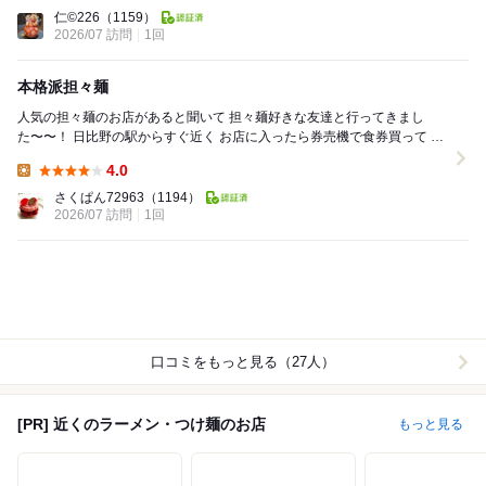
Lunch:
仁©️226
（1159）
2026/07 訪問
1回
本格派担々麺
人気の担々麺のお店があると聞いて 担々麺好きな友達と行ってきまし
た〜〜！ 日比野の駅からすぐ近く お店に入ったら券売機で食券買って カ
ウンター席に案内される感じ ...
4.0
Lunch:
さくぱん72963
（1194）
2026/07 訪問
1回
口コミをもっと見る（27人）
[PR] 近くのラーメン・つけ麺のお店
もっと見る