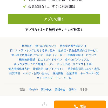
会員登録なし。すぐに利用開始
アプリで開く
アプリなら1ヶ月無料でランキング検索！
利用規約
食べログについて
携帯電話番号認証とは
口コミ・ランキングに対する取り組み
飲食店・飲食企業様向けサービス
食べログ店舗会員について
広告（メーカー・団体様等向け）について
機能改善要望
口コミガイドライン
食べログプレミアム
食べログプレミアム無料クーポン
ネット予約（リクエスト予約）
個人情報保護方針
外部送信（オプトアウト）
特定商取引法に基づく表記
推奨環境
ヘルプ・お問い合わせ
採用情報
企業情報
キーワード一覧
サイトマップ
チェーン一覧
言語：
English
简体中文
繁體中文
한국어
日本語
©Kakaku.com, Inc.
電話