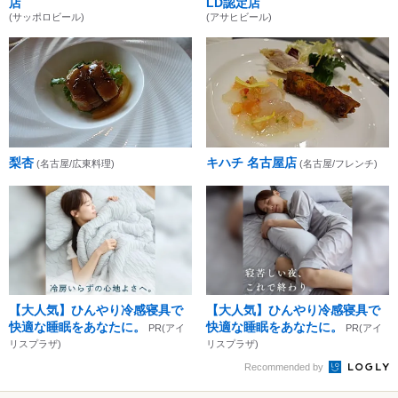
店
LD認定店
(サッポロビール)
(アサヒビール)
梨杏
キハチ 名古屋店
(名古屋/広東料理)
(名古屋/フレンチ)
【大人気】ひんやり冷感寝具で
【大人気】ひんやり冷感寝具で
快適な睡眠をあなたに。
快適な睡眠をあなたに。
PR(アイ
PR(アイ
リスプラザ)
リスプラザ)
Recommended by