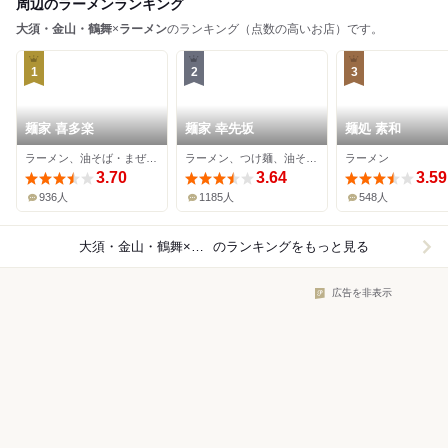
周辺のラーメンランキング
大須・金山・鶴舞
×
ラーメン
のランキング（点数の高いお店）です。
1
2
3
麺家 喜多楽
麺家 幸先坂
麺処 素和
ラーメン、油そば・まぜそば、つけ麺
ラーメン、つけ麺、油そば・まぜそば
ラーメン
3.70
3.64
3.59
936人
1185人
548人
大須・金山・鶴舞×ラーメン
のランキングをもっと見る
広告を非表示