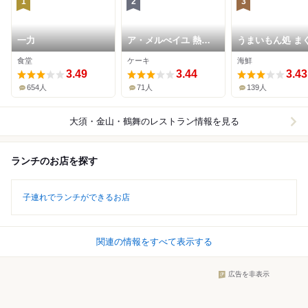
1
2
3
一力
ア・メルべイユ 熱田
うまいもん処 ま
店
や
食堂
ケーキ
海鮮
3.49
3.44
3.43
654人
71人
139人
大須・金山・鶴舞
のレストラン情報を見る
ランチのお店を探す
子連れでランチができるお店
関連の情報をすべて表示する
広告を非表示