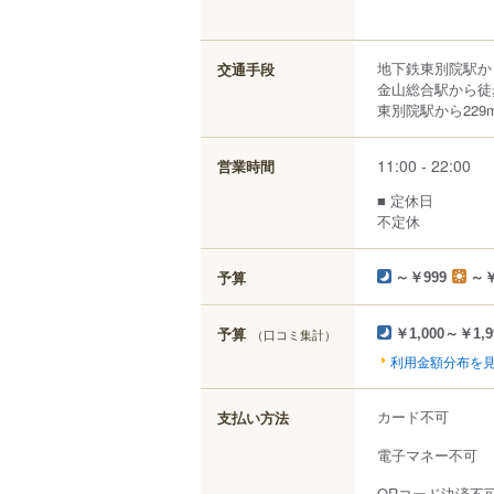
地下鉄東別院駅か
交通手段
金山総合駅から徒
東別院駅から229
11:00 - 22:00
営業時間
■ 定休日
不定休
予算
～￥999
～￥
予算
（口コミ集計）
￥1,000～￥1,9
利用金額分布を
カード不可
支払い方法
電子マネー不可
QRコード決済不