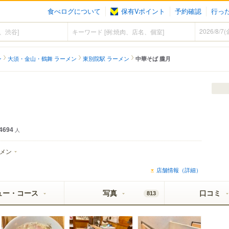
食べログについて
保有Vポイント
予約確認
行っ
）
ン
大須・金山・鶴舞 ラーメン
東別院駅 ラーメン
中華そば 朧月
4694
人
メン
店舗情報（詳細）
ュー・コース
写真
口コミ
813