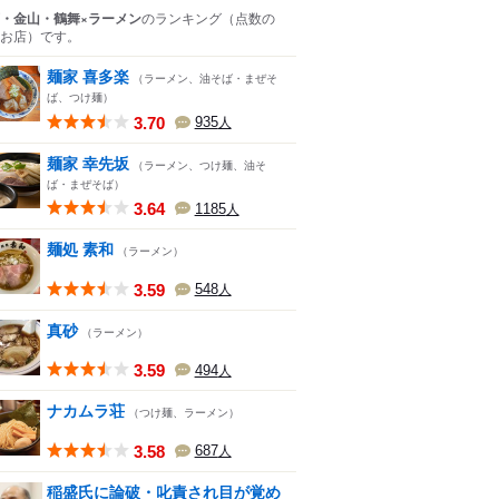
・金山・鶴舞×ラーメン
のランキング
（点数の
お店）
です。
麺家 喜多楽
（ラーメン、油そば・まぜそ
ば、つけ麺）
3.70
935
人
麺家 幸先坂
（ラーメン、つけ麺、油そ
ば・まぜそば）
3.64
1185
人
麺処 素和
（ラーメン）
3.59
548
人
真砂
（ラーメン）
3.59
494
人
ナカムラ荘
（つけ麺、ラーメン）
3.58
687
人
稲盛氏に論破・叱責され目が覚め