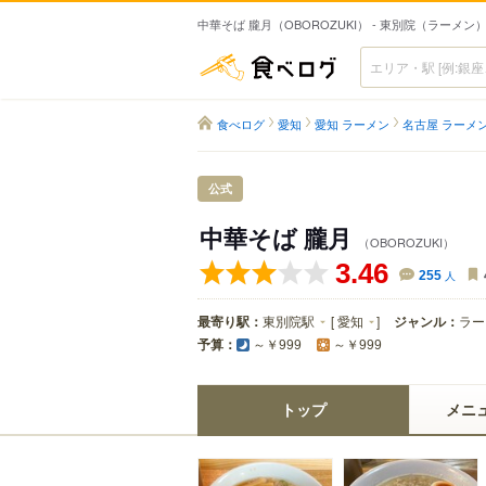
中華そば 朧月（OBOROZUKI） - 東別院（ラーメン
食べログ
食べログ
愛知
愛知 ラーメン
名古屋 ラーメ
公式
中華そば 朧月
（OBOROZUKI）
3.46
255
人
最寄り駅：
東別院駅
[
愛知
]
ジャンル：
ラー
予算：
～￥999
～￥999
トップ
メニ