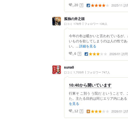
2025/11 訪
？
20
孤独の井之頭
口コミ 176件
フォロワー 136人
今年の冬は暖かいと言われているが、
いものを欲してしまうのは人の性であ
い。...
詳細を見る
2026/01 訪問
？
6
suna8
口コミ 1,705件
フォロワー 747人
10:40から開いています
行東そ こ別う う院だ ということで
た。主たる目的は同じエリア内にある『
を見る
2026/01 訪
？
12