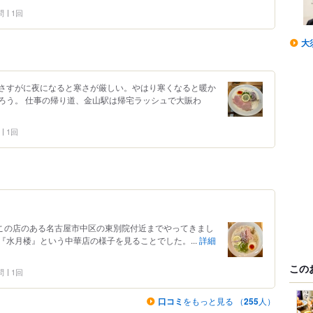
問
1回
大
さすがに夜になると寒さが厳しい。やはり寒くなると暖か
ろう。 仕事の帰り道、金山駅は帰宅ラッシュで大賑わ
1回
、この店のある名古屋市中区の東別院付近までやってきまし
水月楼』という中華店の様子を見ることでした。...
詳細
この
問
1回
口コミ
をもっと見る （
255
人）