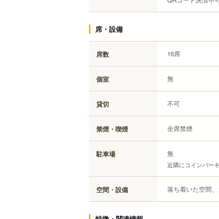
席・設備
16席
席数
無
個室
不可
貸切
全席禁煙
禁煙・喫煙
無
駐車場
近隣にコインパー
落ち着いた空間、
空間・設備
特徴・関連情報