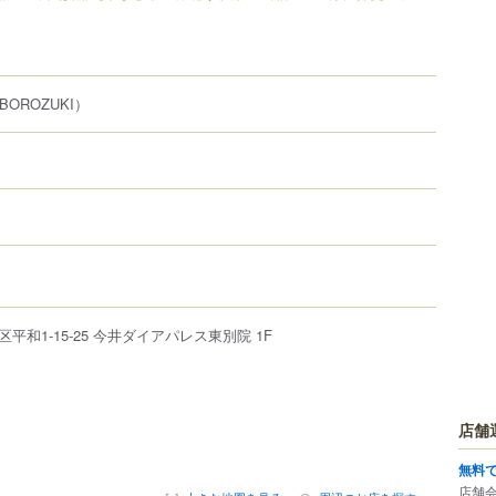
BOROZUKI）
区
平和
1-15-25
今井ダイアパレス東別院 1F
店舗
無料
店舗