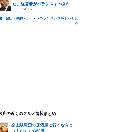
た。経営者がバランスすべき2
つ...
PR（ビズヒント）
須・金山・鶴舞×ラーメン
のランキングをもっと見
る
お店の近くのグルメ情報まとめ
金山駅周辺で居酒屋に行くならコ
コ！おすすめ20選