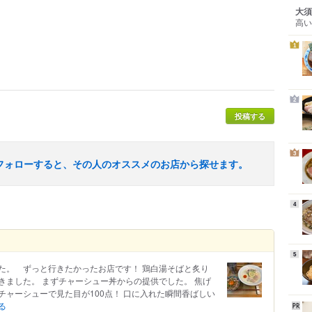
大須
高い
1
2
投稿する
3
フォローすると、その人のオススメのお店から探せます。
4
5
た。 ずっと行きたかったお店です！ 鶏白湯そばと炙り
きました。 まずチャーシュー丼からの提供でした。 焦げ
ャーシューで見た目が100点！ 口に入れた瞬間香ばしい
る