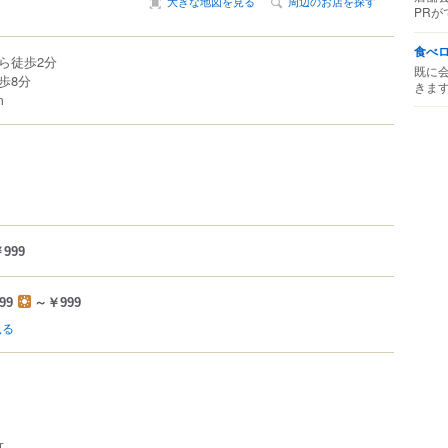
大きな地図を見る
周辺のお店を探す
PRが
食べ
ら徒歩2分
既に
歩8分
きま
m
999
99
～￥999
見る
可