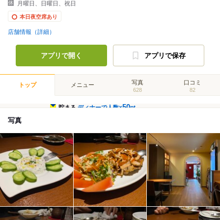
月曜日、日曜日、祝日
本日夜空席あり
店舗情報（詳細）
アプリで開く
アプリで保存
写真
口コミ
トップ
メニュー
628
82
50
貯まる
ディナーで人数×
pt
写真