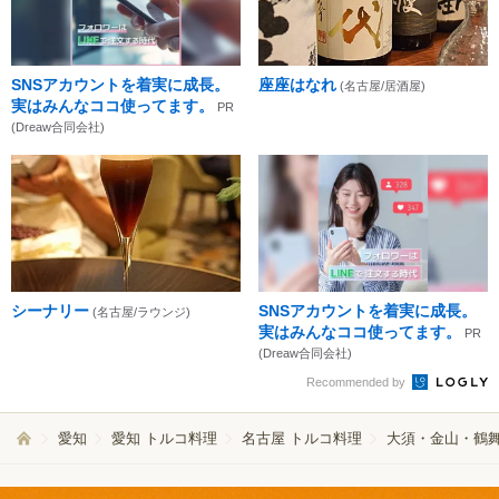
SNSアカウントを着実に成長。
座座はなれ
(名古屋/居酒屋)
実はみんなココ使ってます。
PR
(Dreaw合同会社)
シーナリー
SNSアカウントを着実に成長。
(名古屋/ラウンジ)
実はみんなココ使ってます。
PR
(Dreaw合同会社)
Recommended by
愛知
愛知 トルコ料理
名古屋 トルコ料理
大須・金山・鶴舞