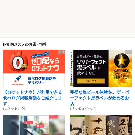
[PR]おススメのお店・情報
PR
PR
【ロケットナウ】が利用できる
完璧な生ビール体験を。ザ・パ
食べログ掲載店舗をご紹介しま
ーフェクト黒ラベルが飲めるお
す。
店
(ロケットナウ)
(サッポロビール)