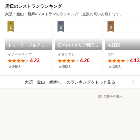
周辺のレストランランキング
大須・金山・鶴舞
×
レストラン
のランキング（点数の高いお店）です。
1
2
3
トゥ・ラ・ジョア イ
日本のイタリア料理店
右江田
ズム
sai
イノベーティブ
イタリアン
寿司
4.23
4.20
4.13
246人
280人
126人
大須・金山・鶴舞×レストラン
のランキングをもっと見る
広告を非表示