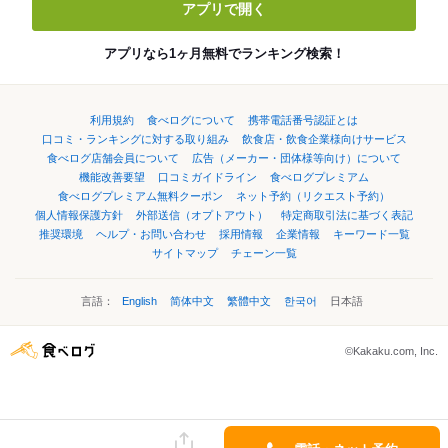
アプリで開く
アプリなら1ヶ月無料でランキング検索！
利用規約
食べログについて
携帯電話番号認証とは
口コミ・ランキングに対する取り組み
飲食店・飲食企業様向けサービス
食べログ店舗会員について
広告（メーカー・団体様等向け）について
機能改善要望
口コミガイドライン
食べログプレミアム
食べログプレミアム無料クーポン
ネット予約（リクエスト予約）
個人情報保護方針
外部送信（オプトアウト）
特定商取引法に基づく表記
推奨環境
ヘルプ・お問い合わせ
採用情報
企業情報
キーワード一覧
サイトマップ
チェーン一覧
言語：
English
简体中文
繁體中文
한국어
日本語
©Kakaku.com, Inc.