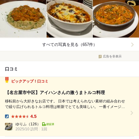
すべての写真を見る（657件）
広告を非表示
口コミ
ピックアップ！口コミ
【名古屋市中区】アイハンさんの激うまトルコ料理
移転前から大好きなお店です。 日本では考えられない素材の組み合わせ
で繰り広げられるトルコ料理は斬新でとても美味しい。 一番イメージし
やすいのが、ヨーグルトです。 メインでもソースの隠し味でも多様に使
4.5
われていて毎回驚かれされます。 ヨーグルトに、ニンニクやディルなど
Dinner:
の香草を合わせるとこんな...
ゆりふ
（126）
2025/10 訪問
1回