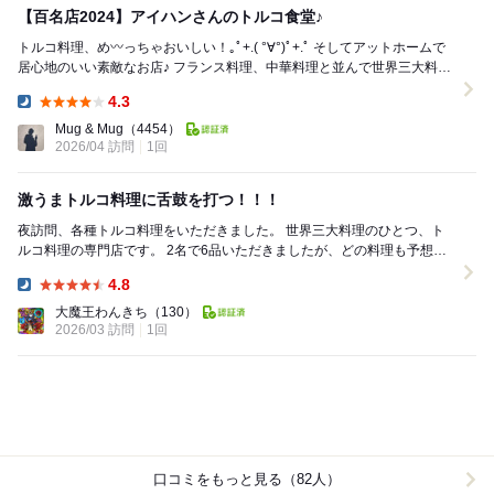
【百名店2024】アイハンさんのトルコ食堂♪
トルコ料理、め〰️っちゃおいしい！｡ﾟ+.( °∀°)ﾟ+.ﾟ そしてアットホームで
居心地のいい素敵なお店♪ フランス料理、中華料理と並んで世界三大料理
に数えられるトル...
4.3
Dinner:
Mug & Mug
（4454）
2026/04 訪問
1回
激うまトルコ料理に舌鼓を打つ！！！
夜訪問、各種トルコ料理をいただきました。 世界三大料理のひとつ、ト
ルコ料理の専門店です。 2名で6品いただきましたが、どの料理も予想以
上に美味しかったです。 店員さんに、日本...
4.8
Dinner:
大魔王わんきち
（130）
2026/03 訪問
1回
口コミをもっと見る（82人）