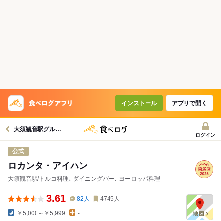
インストール
アプリで開く
大須観音駅グルメへ
ログイン
公式
ロカンタ・アイハン
大須観音駅/トルコ料理､ ダイニングバー､ ヨーロッパ料理
3.61
82
人
4745
人
￥5,000～￥5,999
-