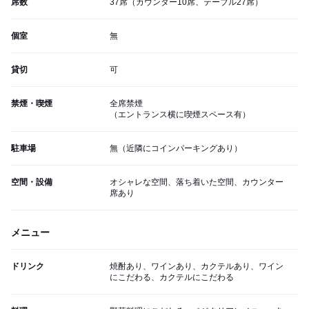
席数
37席（カウンター10席、テーブル27席）
個室
無
貸切
可
禁煙・喫煙
全席禁煙
（エントランス横に喫煙スペース有）
駐車場
無（近隣にコインパーキングあり）
空間・設備
オシャレな空間、落ち着いた空間、カウンター
席あり
メニュー
ドリンク
焼酎あり、ワインあり、カクテルあり、ワイン
にこだわる、カクテルにこだわる