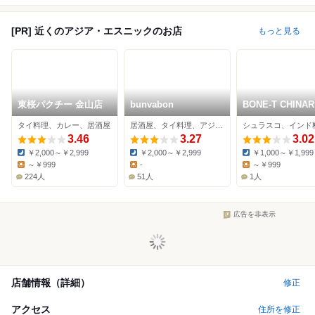
[PR] 近くのアジア・エスニックのお店
もっと見る
東桜パクチー 金山店
bunvabon
BONE-T CHINAR
タイ料理、カレー、居酒屋
居酒屋、タイ料理、アジア・エスニック
シュラスコ、インド
3.46
3.27
3.02
￥2,000～￥2,999
￥2,000～￥2,999
￥1,000～￥1,999
Dinner:
Dinner:
Dinner:
～￥999
-
～￥999
Lunch:
Lunch:
Lunch:
224人
51人
1人
広告を非表示
店舗情報（詳細）
修正
アクセス
住所を修正