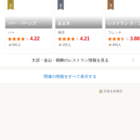
1
2
3
バー・バーンズ
あま木
レストラン ラ・
レゾン・ドゥ・
バー
寿司
フレンチ
チ
4.22
4.21
3.88
581人
155人
494人
大須・金山・鶴舞
のレストラン情報を見る
関連の情報をすべて表示する
広告を非表示