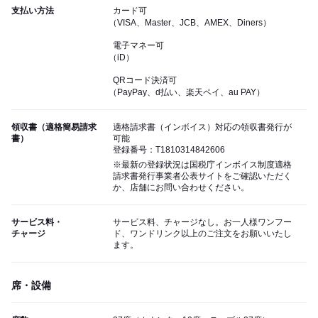
支払い方法
カード可
（VISA、Master、JCB、AMEX、Diners）
電子マネー可
（iD）
QRコード決済可
（PayPay、d払い、楽天ペイ、au PAY）
領収書（適格簡易請求
適格請求書（インボイス）対応の領収書発行が
書）
可能
登録番号：T1810314842606
※最新の登録状況は国税庁インボイス制度適格
請求書発行事業者公表サイトをご確認いただく
か、店舗にお問い合わせください。
サービス料・
サービス料、チャージなし。お一人様ワンフー
チャージ
ド、ワンドリンク以上のご注文をお願いいたし
ます。
席・設備