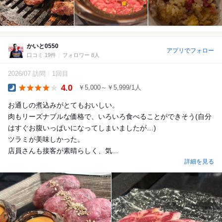
かいと0550
アプリでフォロー
口コミ 19件
フォロワー 8人
2026/07 訪問
1回目
4.0
￥5,000～￥5,999/1人
Dinner
お通しの煮込みがとてもおいしい。
肉もリーズナブルな価格で、いろいろ食べることができそう(自分
はすぐお腹いっぱいになってしまいましたが…)
ツラミが美味しかった。
店員さんも接客が素晴らしく、気...
詳細を見る