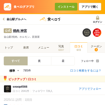
インストール
アプリで開く
金山駅グルメへ
ログイン
焼肉 神宮
公式
金山駅/焼肉､ ホルモン､ 居酒屋
写真
口コミ
クーポン
トップ
座席
メニュー
6697
672
3
すべて
夜
昼
フォロー中
口コミ検索をするには？
785件
ピックアップ！口コミ
snoop4566
アプリでフォロー
口コミ 2041件
フォロワー 726人
2025/11 訪問
1回目