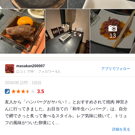
13
masakan200007
アプリでフォロー
口コミ 77件
フォロワー 6人
2026/08 訪問
1回目
3.5
Dinner
友人から「ハンバーグがヤバい！」とおすすめされて焼肉 神宮さ
んに行ってきました。お目当ての「和牛生ハンバーグ」は、自分
で網でさっと炙って食べるスタイル。レア気味に焼いて、トリュ
フの風味がついた卵黄にく...
詳細を見る