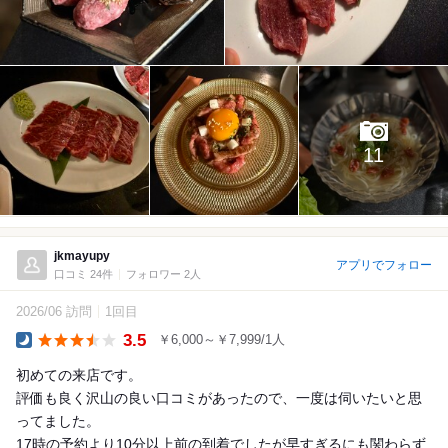
11
jkmayupy
アプリでフォロー
口コミ 24件
フォロワー 2人
2026/06 訪問
1回目
3.5
￥6,000～￥7,999/1人
Dinner
初めての来店です。
評価も良く沢山の良い口コミがあったので、一度は伺いたいと思
ってました。
17時の予約より10分以上前の到着でしたが早すぎるにも関わらず