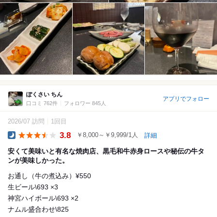
ぽくさい ちん
アプリでフォロー
口コミ 762件
フォロワー 845人
2026/07 訪問
1回目
3.8
￥8,000～￥9,999/1人
詳細
Dinner
安くて美味いと有名な焼肉店、黒毛和牛赤身ロースや秘伝の牛タ
ンが美味しかった。
お通し（牛の煮込み）¥550
生ビール\693 ×3
神宮ハイボール\693 ×2
ナムル盛合わせ\825