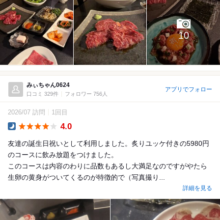
10
みぃちゃん0624
アプリでフォロー
口コミ 329件
フォロワー 756人
2026/07 訪問
1回目
4.0
Dinner
友達の誕生日祝いとして利用しました。炙りユッケ付きの5980円
のコースに飲み放題をつけました。
このコースは内容のわりに品数もあるし大満足なのですがやたら
生卵の黄身がついてくるのが特徴的で（写真撮り...
詳細を見る