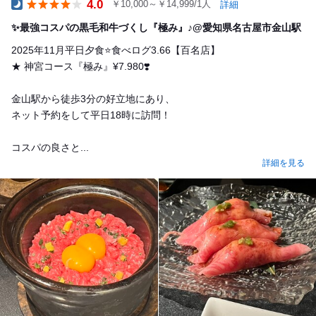
4.0
￥10,000～￥14,999/1人
詳細
Dinner
✨最強コスパの黒毛和牛づくし『極み』♪@愛知県名古屋市金山駅
2025年11月平日夕食⭐️食べログ3.66【百名店】
★ 神宮コース『極み』¥7.980❣️
金山駅から徒歩3分の好立地にあり、
ネット予約をして平日18時に訪問！
コスパの良さと...
詳細を見る