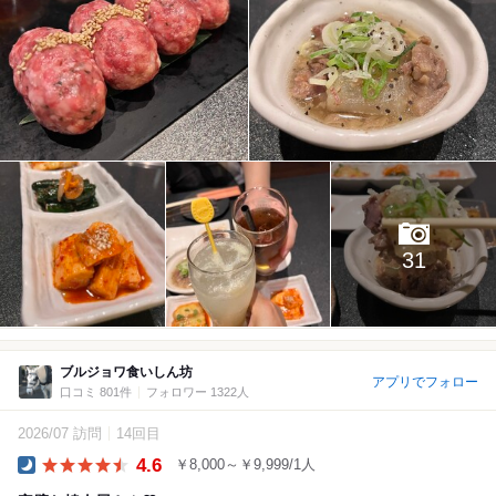
31
ブルジョワ食いしん坊
アプリでフォロー
口コミ 801件
フォロワー 1322人
2026/07 訪問
14回目
4.6
￥8,000～￥9,999/1人
Dinner