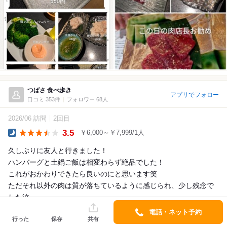
つばさ 食べ歩き
アプリでフォロー
口コミ 353件
フォロワー 68人
2026/06 訪問
2回目
3.5
￥6,000～￥7,999/1人
Dinner
久しぶりに友人と行きました！
ハンバーグと土鍋ご飯は相変わらず絶品でした！
これがおかわりできたら良いのにと思います笑
ただそれ以外の肉は質が落ちているように感じられ、少し残念で
した泣
バック...
電話・ネット予約
行った
保存
共有
詳細を見る