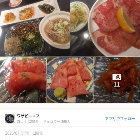
11
ワサビニコフ
アプリでフォロー
口コミ 1206件
フォロワー 368人
2026/07 訪問
1回目