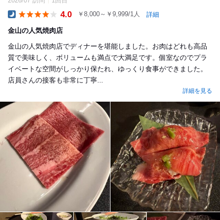
2026/07 訪問
1回目
4.0
￥8,000～￥9,999/1人
詳細
Dinner
金山の人気焼肉店
金山の人気焼肉店でディナーを堪能しました。お肉はどれも高品
質で美味しく、ボリュームも満点で大満足です。個室なのでプラ
イベートな空間がしっかり保たれ、ゆっくり食事ができました。
店員さんの接客も非常に丁寧...
詳細を見る