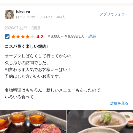
fukeiryu
アプリでフォロー
口コミ 862件
フォロワー 403人
2026/07 訪問
2回目
4.2
￥8,000～￥9,999/1人
詳細
Dinner
コスパ良く楽しい焼肉♪
オープンしばらくして行ってからの
久しぶりの訪問でした。
相変わらず人気でお客様いっぱい！
予約はした方がいいお店です。
名物料理はもちろん、新しいメニューもあったので
いろいろ食べて...
詳細を見る