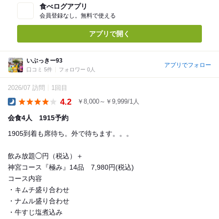
食べログアプリ
会員登録なし。無料で使える
アプリで開く
いぶっきー93
アプリでフォロー
口コミ 5件
フォロワー 0人
2026/07 訪問
1回目
4.2
￥8,000～￥9,999/1人
Dinner
会食4人 1915予約
1905到着も席待ち。外で待ちます。。。
飲み放題◯円（税込）＋
神宮コース『極み』14品 7,980円(税込)
コース内容
・キムチ盛り合わせ
・ナムル盛り合わせ
・牛すじ塩煮込み