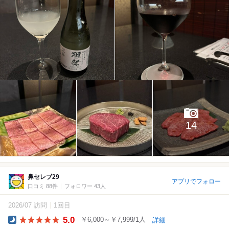
14
鼻セレブ29
アプリでフォロー
口コミ 88件
フォロワー 43人
2026/07 訪問
1回目
5.0
￥6,000～￥7,999/1人
詳細
Dinner