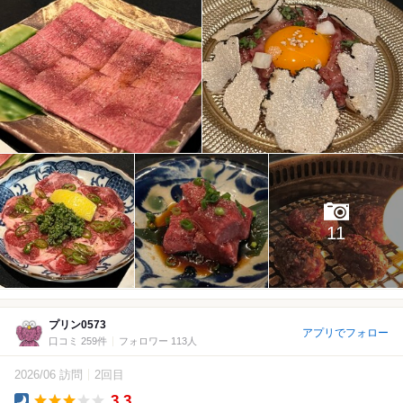
11
プリン0573
アプリでフォロー
口コミ 259件
フォロワー 113人
2026/06 訪問
2回目
3.3