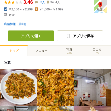
3.46
83
人
3454
人
￥2,000～￥2,999
￥1,000～￥1,999
木曜日
店舗情報（詳細）
アプリで開く
アプリで保存
写真
口コミ
トップ
メニュー
490
83
写真