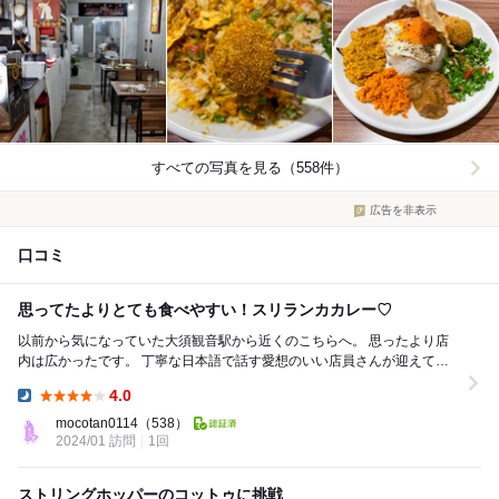
すべての写真を見る（558件）
広告を非表示
口コミ
思ってたよりとても食べやすい！スリランカカレー♡
以前から気になっていた大須観音駅から近くのこちらへ。 思ったより店
内は広かったです。 丁寧な日本語で話す愛想のいい店員さんが迎えてく
れました。 注文したのは、 ⭐︎...
4.0
Dinner:
mocotan0114
（538）
2024/01 訪問
1回
ストリングホッパーのコットゥに挑戦