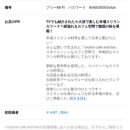
備考
フリーWi-Fi パスワード 6m6b36563s4av
お店のPR
TVでも紹介された☆大須で楽しむ本場スリラン
カフード＊緑溢れるカフェ空間で魅惑の味を堪
能！
本場スリランカ料理を通じて日本と繋がりた
い！
そんな想いで生まれた『ceylon cafe and bar』
スタイリッシュなカフェ空間で、本格的なスリ
ランカ料理をお届けしております♪
新鮮な香辛料を使用した、スパイシーなスリラ
ンカ料理は、
今話題を集める注目の料理☆
伝統医学アーユルヴェーダを取り入れたワンプ
レートなど、
身体にいいのも魅力のひとつです＊
スリランカ出身のシェフが作る本場の味を、ぜ
ひご堪能くだ
...
続きを読む
初投稿者
ＰＨ87
（504）
※ceylon cafe and barの店舗情報に誤りがある場合は、以下からご報告くだ