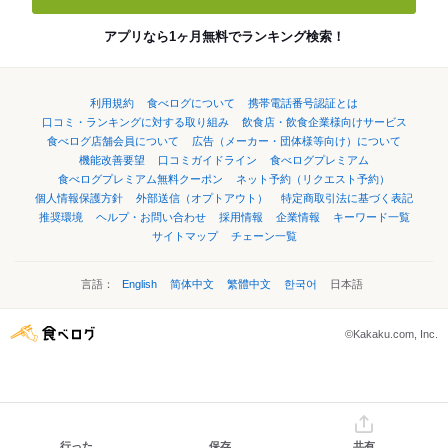
アプリなら1ヶ月無料でランキング検索！
利用規約
食べログについて
携帯電話番号認証とは
口コミ・ランキングに対する取り組み
飲食店・飲食企業様向けサービス
食べログ店舗会員について
広告（メーカー・団体様等向け）について
機能改善要望
口コミガイドライン
食べログプレミアム
食べログプレミアム無料クーポン
ネット予約（リクエスト予約）
個人情報保護方針
外部送信（オプトアウト）
特定商取引法に基づく表記
推奨環境
ヘルプ・お問い合わせ
採用情報
企業情報
キーワード一覧
サイトマップ
チェーン一覧
言語：
English
简体中文
繁體中文
한국어
日本語
©Kakaku.com, Inc.
行った
保存
共有