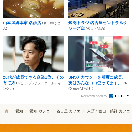
山本屋総本家 名鉄店
焼肉トラジ 名古屋セントラルタ
(名古屋/うど
ワーズ店
ん)
(名古屋/焼肉)
20代が成長できる企業1位。その
SNSアカウントを着実に成長。
育て方
実はみんなココ使ってます。
PR(シンプレクス・ホールディ
PR
ングス)
(Dreaw合同会社)
Recommended by
愛知
愛知 カフェ
名古屋 カフェ
大須・金山・鶴舞 カフェ