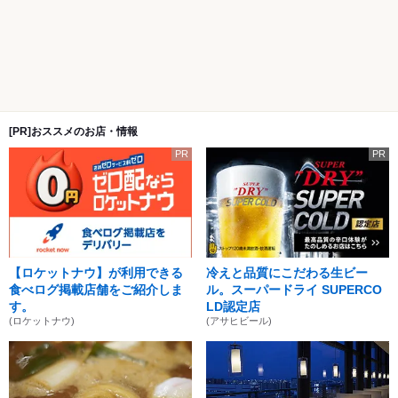
[PR]おススメのお店・情報
PR
PR
【ロケットナウ】が利用できる
冷えと品質にこだわる生ビー
食べログ掲載店舗をご紹介しま
ル。スーパードライ SUPERCO
す。
LD認定店
(ロケットナウ)
(アサヒビール)