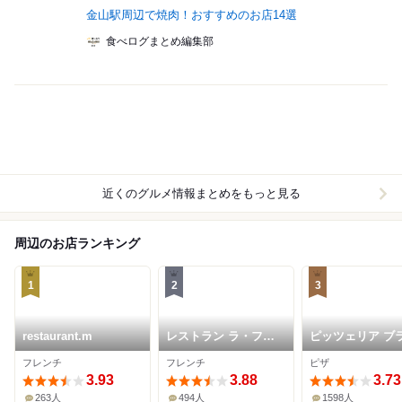
金山駅周辺で焼肉！おすすめのお店14選
食べログまとめ編集部
近くのグルメ情報まとめをもっと見る
周辺のお店ランキング
1
2
3
restaurant.m
レストラン ラ・フロ
ピッツェリア ブ
レゾン・ドゥ・タケウ
ェリア チェザリ
フレンチ
フレンチ
ピザ
チ
3.93
3.88
3.73
263人
494人
1598人