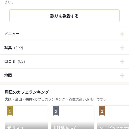
さい。
誤りを報告する
メニュー
写真
（490）
口コミ
（83）
地図
周辺のカフェランキング
大須・金山・鶴舞
×
カフェ
のランキング（点数の高いお店）です。
1
2
3
ザ リスコ
甘味処 柴ふく
ソロ ピッツァ ナ