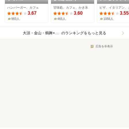
ターナ ダ ピッコ
ハンバーガー、カフェ
甘味処、カフェ、かき氷
ピザ、イタリアン、
須本店
3.67
3.60
3.55
983人
465人
1056人
大須・金山・鶴舞×カフェ
のランキングをもっと見る
広告を非表示