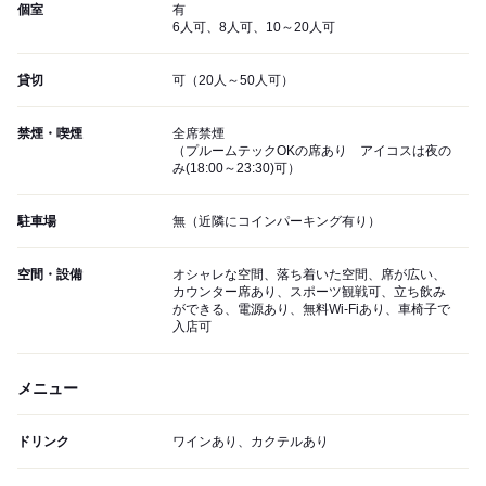
個室
有
6人可、8人可、10～20人可
貸切
可（20人～50人可）
禁煙・喫煙
全席禁煙
（プルームテックOKの席あり アイコスは夜の
み(18:00～23:30)可）
駐車場
無（近隣にコインパーキング有り）
空間・設備
オシャレな空間、落ち着いた空間、席が広い、
カウンター席あり、スポーツ観戦可、立ち飲み
ができる、電源あり、無料Wi-Fiあり、車椅子で
入店可
メニュー
ドリンク
ワインあり、カクテルあり