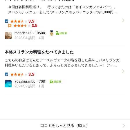
今回は各国料理巡り。 行ってきたのは「セイロンカフェ＆バー」。
スペシャルメニューとして"ストリングホッパーコッター"が1,000円で
食べられる日だったので利用し...
3.5
Dinner:
3.5
Lunch:
monch312
（10508）
2023/04 訪問
4回
本格スリランカ料理をたべてきました
こちらのお店はそんなアーユルヴェーダの名を冠した美味しいスリランカ
料理をいただけるとあって、ふらっとおじゃましてきました〜！ アーユ
ルヴェーダ スペシャルランプライス ...
3.5
Dinner:
76sakuranbo
（708）
2024/02 訪問
1回
口コミをもっと見る（83人）