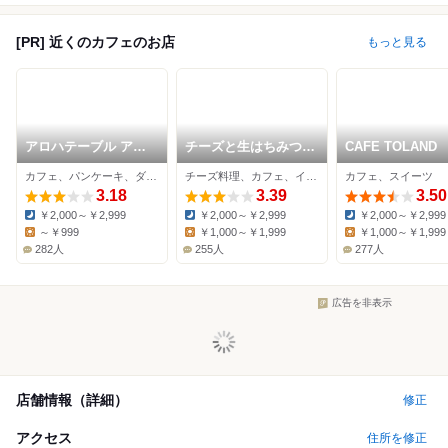
[PR] 近くのカフェのお店
もっと見る
アロハテーブル アス
チーズと生はちみつ
CAFE TOLAND
ナル金山
BeNe アスナル金山店
カフェ、パンケーキ、ダイニングバー
チーズ料理、カフェ、イタリアン
カフェ、スイーツ
3.18
3.39
3.50
￥2,000～￥2,999
￥2,000～￥2,999
￥2,000～￥2,999
Dinner:
Dinner:
Dinner:
～￥999
￥1,000～￥1,999
￥1,000～￥1,999
Lunch:
Lunch:
Lunch:
282人
255人
277人
広告を非表示
店舗情報（詳細）
修正
アクセス
住所を修正