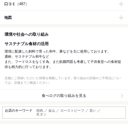
口コミ
（487）
地図
環境や社会への取り組み
サステナブル食材の活用
環境に配慮した飼料で育った和牛、豚などを主に使用しております。
通称、サステナブル和牛など
また、フードロスをなくす為、また飢餓問題も考慮して子供食堂への食材提
供も精力的に行っております。
店舗にご登録いただいた情報を掲載しています。取り組みの詳細やご不明点につい
ては、店舗までご確認ください。
食べログの取り組みを見る
お店のキーワード
焼肉 ／ 金山 ／ ローストビーフ ／ 旨い ／
生タン