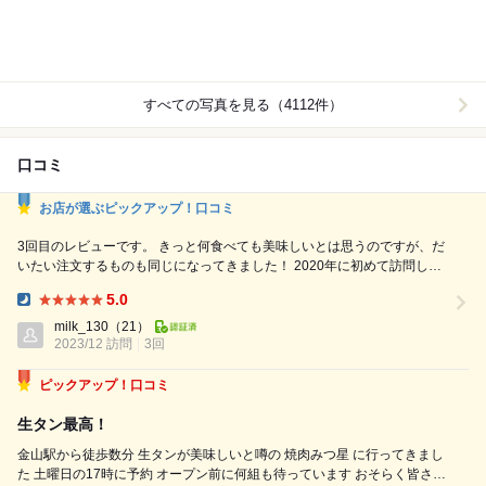
すべての写真を見る（4112件）
口コミ
お店が選ぶピックアップ！口コミ
3回目のレビューです。 きっと何食べても美味しいとは思うのですが、だ
いたい注文するものも同じになってきました！ 2020年に初めて訪問し、
ピックアップレビューに選んでいただいてから、名古屋、東京、大阪、京
5.0
都、石垣島等、各地で様々な焼き肉屋さんに行きましたが、やはり自分と
Dinner:
してはこちらがナンバーワンです。 旨い×旨いのクリームチーズが大変好
milk_130
（21）
きなのですが、次に伺うときは、魚卵苦手な2人で行くの...
2023/12 訪問
3回
ピックアップ！口コミ
生タン最高！
金山駅から徒歩数分 生タンが美味しいと噂の 焼肉みつ星 に行ってきまし
た 土曜日の17時に予約 オープン前に何組も待っています おそらく皆さん