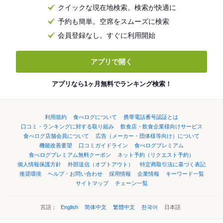
クイックな現在地検索。検索が快適に
予約も簡単。空席をスムーズに検索
会員登録なし。すぐに利用開始
アプリで開く
アプリなら1ヶ月無料でランキング検索！
利用規約
食べログについて
携帯電話番号認証とは
口コミ・ランキングに対する取り組み
飲食店・飲食企業様向けサービス
食べログ店舗会員について
広告（メーカー・団体様等向け）について
機能改善要望
口コミガイドライン
食べログプレミアム
食べログプレミアム無料クーポン
ネット予約（リクエスト予約）
個人情報保護方針
外部送信（オプトアウト）
特定商取引法に基づく表記
推奨環境
ヘルプ・お問い合わせ
採用情報
企業情報
キーワード一覧
サイトマップ
チェーン一覧
言語：
English
简体中文
繁體中文
한국어
日本語