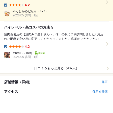
予約組 オープンと同時に1階はほぼ満席 2階もそうだったんかな？ 予約必
4.2
須ですね 今回注文したのは 生タン塩 ナムル盛り合せ 湯引き...
Dinner:
やっとかめだなも
（427）
2026/05 訪問
1回
ハイレベル・高コスパのお店☆
焼肉百名店の【焼肉みつ星】さんへ、休日の夜に予約訪問しました♪ お店
のご配慮で良い席に変更してくださってました。感謝☆ いただいたの
は、飲み放題付きの『7,700円コース』...
4.2
Dinner:
Marru
（2169）
2026/05 訪問
1回
口コミをもっと見る（487人）
店舗情報（詳細）
修正
アクセス
住所を修正