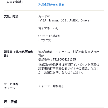
（口コミ集計）
利用金額分布を見る
支払い方法
カード可
（VISA、Master、JCB、AMEX、Diners）
電子マネー不可
QRコード決済可
（PayPay）
領収書（適格簡易請求
適格請求書（インボイス）対応の領収書発行が
書）
可能
登録番号：T4180001121195
※最新の登録状況は国税庁インボイス制度適格
請求書発行事業者公表サイトをご確認いただく
か、店舗にお問い合わせください。
サービス料・
チャージ、席料無し
チャージ
席・設備