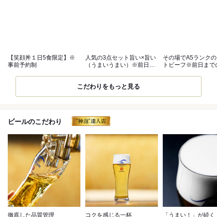
【笑顔丼１日5食限定】※
人気の3点セット旨い×旨い
その場でA5ランク
事前予約制
（うまいうまい）※前日ま
トビーフ※前日まで
での予約制
予約制
こだわりをもっと見る
ビールのこだわり
徹底した品質管理
コクを感じる一杯
「うまい！」が続く