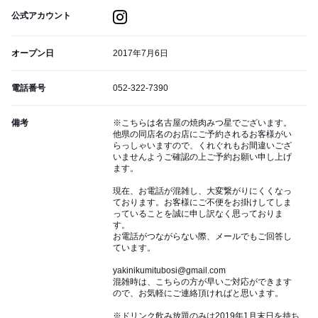
公式アカウント
オープン日
2017年7月6日
電話番号
052-322-7390
備考
※こちらは名古屋の焼肉みつ星でございます。
他県の同店名のお店にご予約されるお客様がい
らっしゃいますので、くれぐれもお間違いござ
いませんようご確認の上ご予約お願い申し上げ
ます。
現在、お電話が混雑し、大変繋がりにくくなっ
ております。お客様にご不便をお掛けしてしま
っていることを誠に申し訳なく思っておりま
す。
お電話がつながらない際、メールでもご回答し
ています。
yakinikumitubosi@gmail.com
混雑時は、こちらの方が早いご対応ができます
ので、お気軽にご連絡頂ければと思います。
※ドリンク飲み放題のみは2019年1月末日を持ち