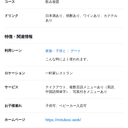
コース
飲み放題
ドリンク
日本酒あり、焼酎あり、ワインあり、カクテル
あり
特徴・関連情報
利用シーン
家族・子供と
デート
こんな時によく使われます。
ロケーション
一軒家レストラン
サービス
テイクアウト、複数言語メニューあり（英語、
中国語簡体字）、写真付きメニューあり
お子様連れ
子供可、ベビーカー入店可
ホームページ
https://mitubosi.work/