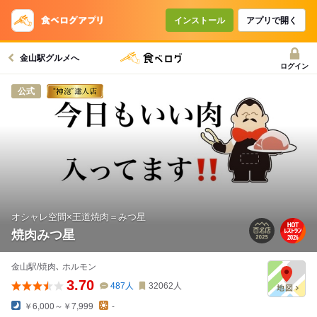
インストール
アプリで開く
金山駅グルメへ
ログイン
公式
オシャレ空間×王道焼肉＝みつ星
焼肉みつ星
金山駅/焼肉､ ホルモン
3.70
487
人
32062
人
￥6,000～￥7,999
-