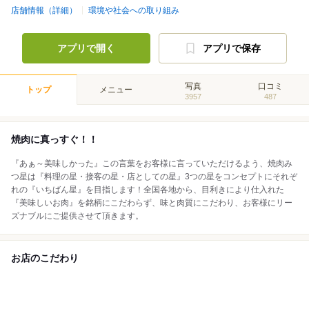
店舗情報（詳細）
環境や社会への取り組み
アプリで開く
アプリで保存
写真
口コミ
トップ
メニュー
3957
487
焼肉に真っすぐ！！
『あぁ～美味しかった』この言葉をお客様に言っていただけるよう、焼肉み
つ星は『料理の星・接客の星・店としての星』3つの星をコンセプトにそれぞ
れの『いちばん星』を目指します！全国各地から、目利きにより仕入れた
『美味しいお肉』を銘柄にこだわらず、味と肉質にこだわり、お客様にリー
ズナブルにご提供させて頂きます。
お店のこだわり