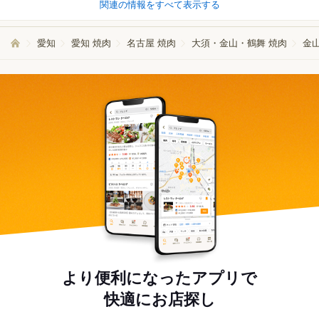
関連の情報をすべて表示する
愛知
愛知 焼肉
名古屋 焼肉
大須・金山・鶴舞 焼肉
金山
より便利になったアプリで
快適にお店探し