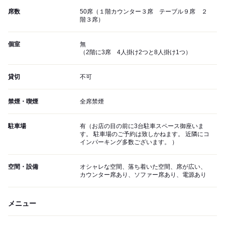
席数
50席（１階カウンター３席 テーブル９席 ２
階３席）
個室
無
（2階に3席 4人掛け2つと8人掛け1つ）
貸切
不可
禁煙・喫煙
全席禁煙
駐車場
有（お店の目の前に3台駐車スペース御座いま
す。 駐車場のご予約は致しかねます。 近隣にコ
インパーキング多数ございます。 ）
空間・設備
オシャレな空間、落ち着いた空間、席が広い、
カウンター席あり、ソファー席あり、電源あり
メニュー