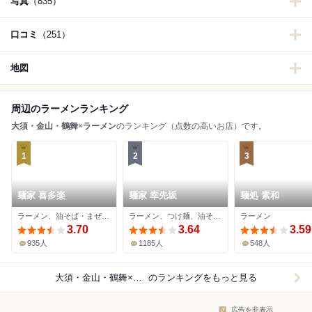
写真
（835）
口コミ
（251）
地図
周辺のラーメンランキング
大須・金山・鶴舞
×
ラーメン
のランキング（点数の高いお店）です。
1
2
3
麺家 喜多楽
麺家 幸先坂
麺処 素和
ラーメン、油そば・まぜそば、つけ麺
ラーメン、つけ麺、油そば・まぜそば
ラーメン
3.70
3.64
3.59
935人
1185人
548人
大須・金山・鶴舞×ラーメン
のランキングをもっと見る
広告を非表示