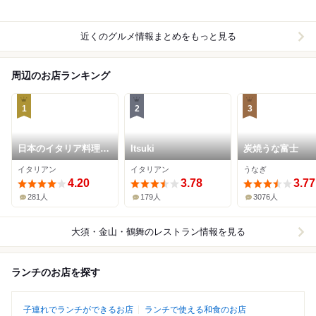
近くのグルメ情報まとめをもっと見る
周辺のお店ランキング
1
2
3
日本のイタリア料理店
Itsuki
炭焼うな富士
sai
イタリアン
イタリアン
うなぎ
4.20
3.78
3.77
281人
179人
3076人
大須・金山・鶴舞
のレストラン情報を見る
ランチのお店を探す
子連れでランチができるお店
ランチで使える和食のお店