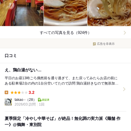
すべての写真を見る（924件）
広告を非表示
口コミ
え、鶏白湯がない…
平日のお昼13時ごろ偶然前を通り過ぎて、また戻ってみたらお店の前に
ある駐車場2台の内の1台分空いてたので訪問 鶏白湯好きなので無添加の
鶏白湯を楽しみに扉開けたらカウンターに5...
3.2
Lunch:
takao -
（28）
2026/03 訪問
1回
夏季限定「冷やし中華そば」が絶品！無化調の実力派《麺舗 作
一》@鶴舞・東別院