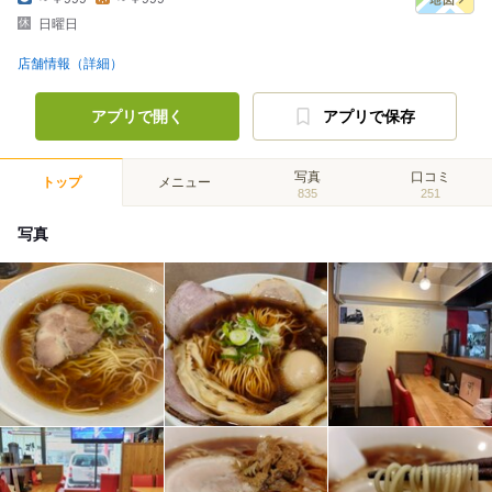
日曜日
店舗情報（詳細）
アプリで開く
アプリで保存
写真
口コミ
トップ
メニュー
835
251
写真