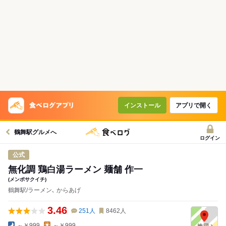
インストール
アプリで開く
鶴舞駅グルメへ
ログイン
公式
無化調 鶏白湯ラーメン 麺舗 作一
(メンポサクイチ)
鶴舞駅/ラーメン､ からあげ
3.46
251
人
8462
人
～￥999
～￥999