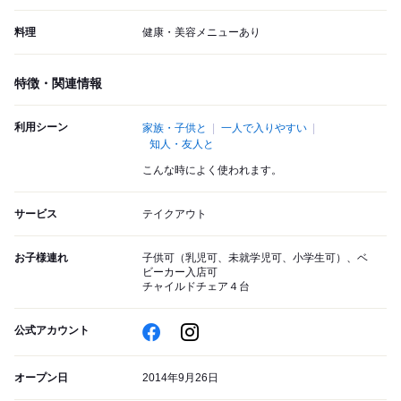
料理
健康・美容メニューあり
特徴・関連情報
利用シーン
家族・子供と
一人で入りやすい
知人・友人と
こんな時によく使われます。
サービス
テイクアウト
お子様連れ
子供可（乳児可、未就学児可、小学生可）、ベ
ビーカー入店可
チャイルドチェア４台
公式アカウント
オープン日
2014年9月26日