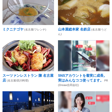
ミクニナゴヤ
山本屋総本家 名鉄店
(名古屋/フレンチ)
(名古屋/うど
ん)
スーツァンレストラン 陳 名古屋
SNSアカウントを着実に成長。
店
実はみんなココ使ってます。
(名古屋/四川料理)
PR
(Dreaw合同会社)