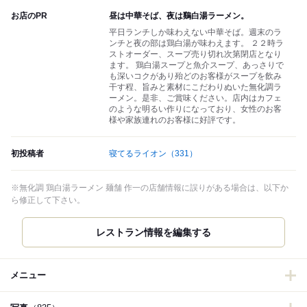
お店のPR
昼は中華そば、夜は鷄白湯ラーメン。
平日ランチしか味わえない中華そば。週末のラ
ンチと夜の部は鶏白湯が味わえます。 ２２時ラ
ストオーダー、スープ売り切れ次第閉店となり
ます。 鶏白湯スープと魚介スープ、あっさりで
も深いコクがあり殆どのお客様がスープを飲み
干す程、旨みと素材にこだわりぬいた無化調ラ
ーメン。是非、ご賞味ください。店内はカフェ
のような明るい作りになっており、女性のお客
様や家族連れのお客様に好評です。
初投稿者
寝てるライオン
（331）
※無化調 鶏白湯ラーメン 麺舗 作一の店舗情報に誤りがある場合は、以下か
ら修正して下さい。
レストラン情報を編集する
メニュー