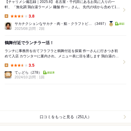
【チャリメシ備忘録｜2025.8】 名古屋・千代田にあるお気に入りの一
軒、 「無化調 鶏白湯ラーメン 麺舗 作一」さん。 先代の頃から含めて10
回以上訪れていますが、...
3.8
Lunch:
サカナクションなサカナ・肉・鮨・クラフトビールハンター
（3497）
2025/08 訪問
2回
鶴舞付近でランチラー活！
ランチに事務所を出てフラフラと鶴舞付近を探索 作一さんに行きつき初
めて入店 カウンターに案内され、メニュー表に目を通します 鶏白湯の冠
名がありますがランチは中華そばが主体...
3.5
Lunch:
てぃどら
（278）
2024/10 訪問
1回
口コミをもっと見る（251人）