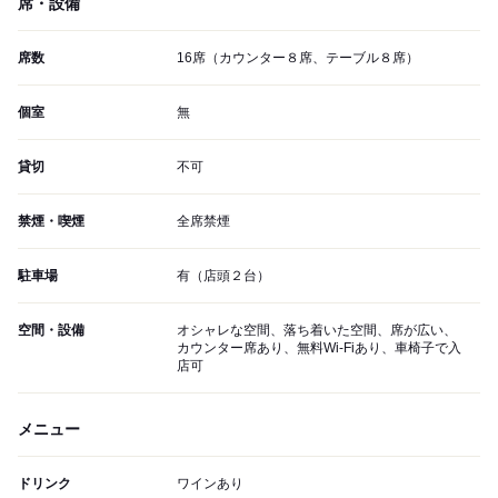
席・設備
席数
16席（カウンター８席、テーブル８席）
個室
無
貸切
不可
禁煙・喫煙
全席禁煙
駐車場
有（店頭２台）
空間・設備
オシャレな空間、落ち着いた空間、席が広い、
カウンター席あり、無料Wi-Fiあり、車椅子で入
店可
メニュー
ドリンク
ワインあり