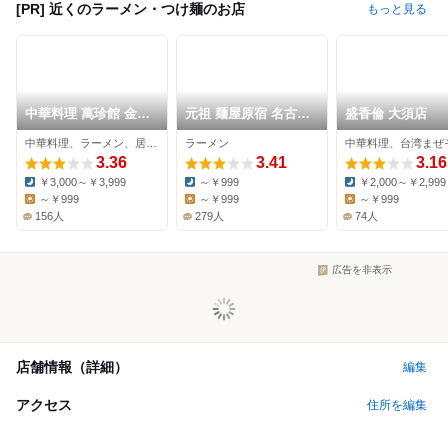
[PR] 近くのラーメン・つけ麺のお店
もっと見る
中華料理 萬珍館 金山
元祖 麺屋原宿 名古屋
盛香倫 大須店
店
金山店
中華料理、ラーメン、居酒屋
ラーメン
3.36
3.41
3.16
￥3,000～￥3,999
～￥999
￥2,000～￥2,999
Dinner:
Dinner:
Dinner:
～￥999
～￥999
～￥999
Lunch:
Lunch:
Lunch:
156人
279人
74人
広告を非表示
店舗情報（詳細）
編集
アクセス
住所を編集