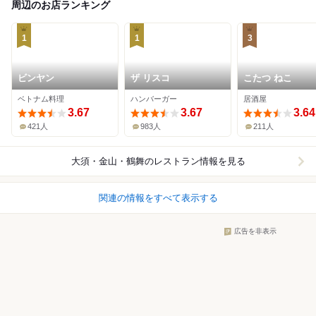
周辺のお店ランキング
1
1
3
ビンヤン
ザ リスコ
こたつ ねこ
ベトナム料理
ハンバーガー
居酒屋
3.67
3.67
3.64
421人
983人
211人
大須・金山・鶴舞
のレストラン情報を見る
関連の情報をすべて表示する
広告を非表示