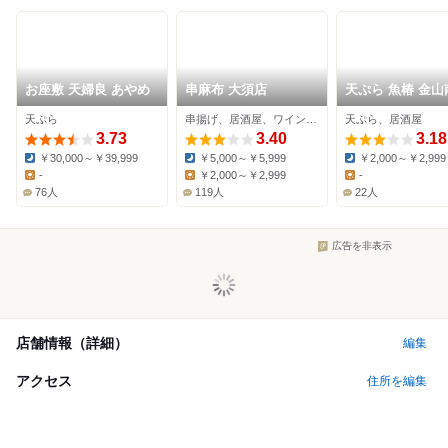
お座敷 天婦良 あやめ
串麻布 大須店
天ぷら 魚椿 金山
天ぷら
串揚げ、居酒屋、ワインバー
天ぷら、居酒屋
3.73
3.40
3.18
￥30,000～￥39,999
￥5,000～￥5,999
￥2,000～￥2,999
Dinner:
Dinner:
Dinner:
-
￥2,000～￥2,999
-
Lunch:
Lunch:
Lunch:
76人
119人
22人
広告を非表示
店舗情報（詳細）
編集
アクセス
住所を編集