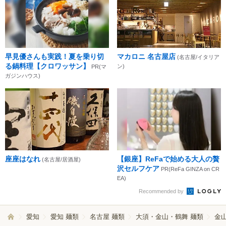
早見優さんも実践！夏を乗り切
マカロニ 名古屋店
(名古屋/イタリア
る鍋料理【クロワッサン】
ン)
PR(マ
ガジンハウス)
座座はなれ
【銀座】ReFaで始める大人の贅
(名古屋/居酒屋)
沢セルフケア
PR(ReFa GINZA on CR
EA)
Recommended by
愛知
愛知 麺類
名古屋 麺類
大須・金山・鶴舞 麺類
金山