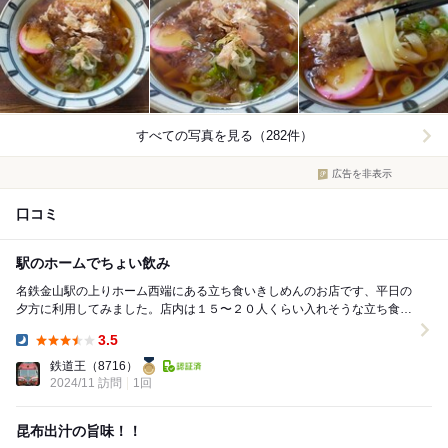
すべての写真を見る（282件）
広告を非表示
口コミ
駅のホームでちょい飲み
名鉄金山駅の上りホーム西端にある立ち食いきしめんのお店です、平日の
夕方に利用してみました。店内は１５〜２０人くらい入れそうな立ち食い
カウンター席で、１６時２０分ころに入りましたがほ...
3.5
Dinner:
鉄道王
（8716）
2024/11 訪問
1回
昆布出汁の旨味！！