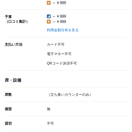
～￥999
～￥999
予算
（口コミ集計）
～￥999
利用金額分布を見る
支払い方法
カード不可
電子マネー不可
QRコード決済不可
席・設備
席数
（立ち食いカウンターのみ）
個室
無
貸切
不可