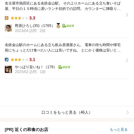
名古屋市熱田区にある名鉄金山駅。 その上りホームにある立ち食いそば
屋、平日の１５時頃に遅いランチ目的での訪問。 カウンターに陣取り、
２回目の今回はこのメニューを注文して...
3.3
Lunch:
野原ひろし(35)
（1765）
2023/04 訪問
2回
名鉄金山駅のホームにある立ち飲み居酒屋さん。 電車の待ち時間や帰宅
前にちょっとだけ食べたい人には良いですね。 とにかく価格は安いと思
いますが、注文方法や支払いが前払いだったり、...
3.1
Dinner:
やっぱり旨いね！
（178）
2025/02 訪問
1回
口コミをもっと見る（46人）
[PR] 近くの和食のお店
もっと見る