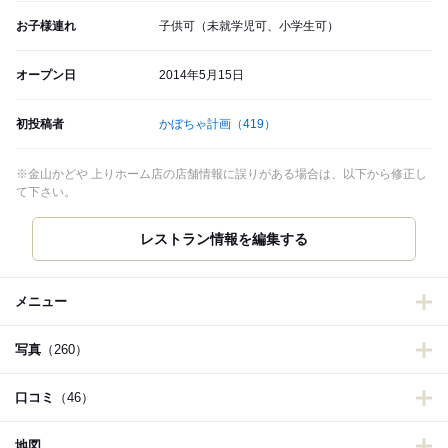
お子様連れ
子供可（未就学児可、小学生可）
オープン日
2014年5月15日
初投稿者
かぼちゃ計画
（419）
※金山かどや 上りホーム店の店舗情報に誤りがある場合は、以下から修正し
て下さい。
レストラン情報を編集する
メニュー
写真
（260）
口コミ
（46）
地図