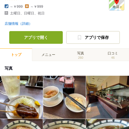
～￥999
～￥999
土曜日、日曜日、祝日
店舗情報（詳細）
アプリで開く
アプリで保存
写真
口コミ
トップ
メニュー
260
46
写真