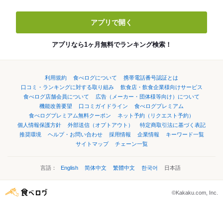
アプリで開く
アプリなら1ヶ月無料でランキング検索！
利用規約
食べログについて
携帯電話番号認証とは
口コミ・ランキングに対する取り組み
飲食店・飲食企業様向けサービス
食べログ店舗会員について
広告（メーカー・団体様等向け）について
機能改善要望
口コミガイドライン
食べログプレミアム
食べログプレミアム無料クーポン
ネット予約（リクエスト予約）
個人情報保護方針
外部送信（オプトアウト）
特定商取引法に基づく表記
推奨環境
ヘルプ・お問い合わせ
採用情報
企業情報
キーワード一覧
サイトマップ
チェーン一覧
言語：
English
简体中文
繁體中文
한국어
日本語
©Kakaku.com, Inc.