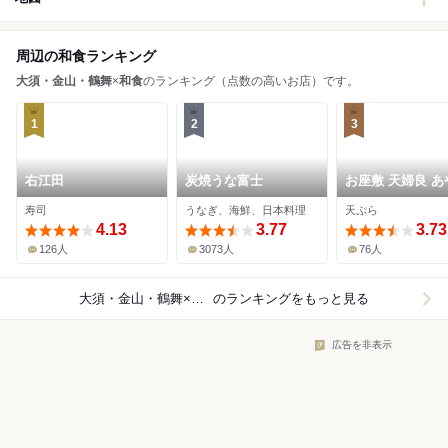
周辺の和食ランキング
大須・金山・鶴舞
×
和食
のランキング（点数の高いお店）です。
1
2
3
右江田
炭焼うな富士
お座敷 天婦良 あ
寿司
うなぎ、海鮮、日本料理
天ぷら
4.13
3.77
3.73
126人
3073人
76人
大須・金山・鶴舞×和食
のランキングをもっと見る
広告を非表示