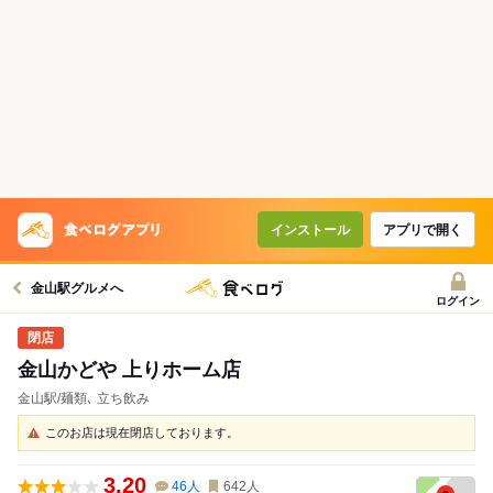
インストール
アプリで開く
金山駅グルメへ
ログイン
金山かどや 上りホーム店
金山駅/麺類､ 立ち飲み
このお店は現在閉店しております。
3.20
46
人
642
人