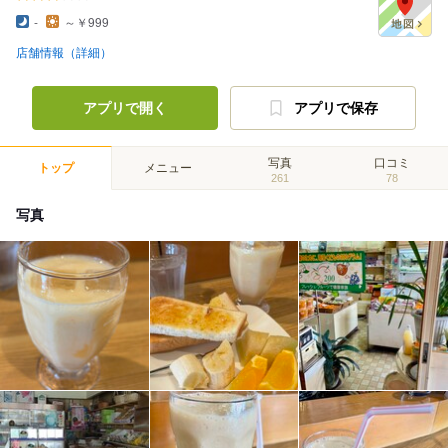
-
～￥999
店舗情報（詳細）
アプリで開く
アプリで保存
写真
口コミ
トップ
メニュー
261
78
写真