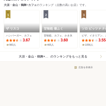
大須・金山・鶴舞
×
カフェ
のランキング（点数の高いお店）です。
1
2
3
ザ リスコ
甘味処 柴ふく
ソロ ピッツァ ナ
ターナ ダ ピッコ
ハンバーガー、カフェ
甘味処、カフェ、かき氷
ピザ、イタリアン、
須本店
3.67
3.60
3.55
983人
465人
1056人
大須・金山・鶴舞×カフェ
のランキングをもっと見る
広告を非表示