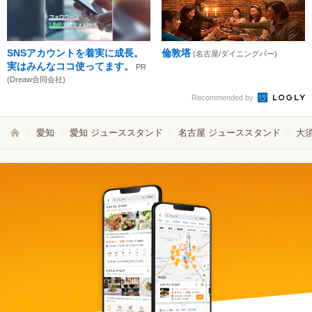
SNSアカウントを着実に成長。
倫敦塔
(名古屋/ダイニングバー)
実はみんなココ使ってます。
PR
(Dreaw合同会社)
Recommended by
愛知
愛知 ジューススタンド
名古屋 ジューススタンド
大