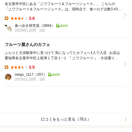
名古屋市中区にある「ニワフルーツ＆フルーツジュース」。 こちらの
「ニワフルーツ＆フルーツジュース」は、現時点で、食べログ点数3.43な
がら、食べログ「名古屋市【ジューススタン...
3.6
Lunch:
食べ歩き研究員
（3894）
2025/01 訪問
1回
フルーツ屋さんのカフェ
ふらりと大須散策中に見つけて 気になってたカフェへ1人で入店 . お店は
愛知県名古屋市中区上前津１丁目１−１ 『 ニワフルーツ 』 . 大須通り沿
いにある 老舗フ...
3.5
Lunch:
megu_1117
（357）
2023/11 訪問
1回
口コミをもっと見る（78人）