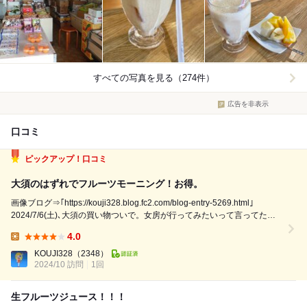
すべての写真を見る（274件）
広告を非表示
口コミ
ピックアップ！口コミ
大須のはずれでフルーツモーニング！お得。
画像ブログ⇒｢https://kouji328.blog.fc2.com/blog-entry-5269.html｣
2024/7/6(土)､大須の買い物ついで。女房が行ってみたいって言ってたモ
ーニングへ。賑わってる仁王門通を抜けて本町通と大須通のクロスする
4.0
｢やきとり角屋｣がある交差点を南東に...
Lunch:
KOUJI328
（2348）
2024/10 訪問
1回
生フルーツジュース！！！