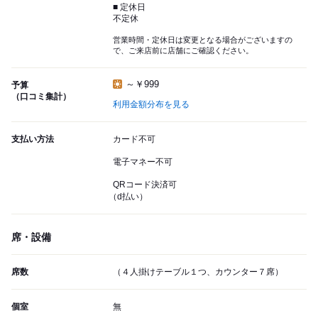
■ 定休日
不定休
営業時間・定休日は変更となる場合がございますの
で、ご来店前に店舗にご確認ください。
～￥999
予算
（口コミ集計）
利用金額分布を見る
支払い方法
カード不可
電子マネー不可
QRコード決済可
（d払い）
席・設備
席数
（４人掛けテーブル１つ、カウンター７席）
個室
無