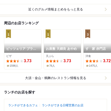
近くのグルメ情報まとめをもっと見る
周辺のお店ランキング
1
1
3
ピッツェリア ブラチ
お座敷 天婦良 あやめ
すゞ家 赤門店
ェリア チェザリ
ピザ
天ぷら
洋食
3.73
3.73
3.72
1598人
76人
1475人
大須・金山・鶴舞
のレストラン情報を見る
ランチのお店を探す
ランチができるカフェ
ランチができる日曜営業のお店