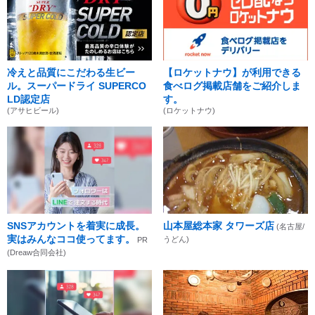
冷えと品質にこだわる生ビー
【ロケットナウ】が利用できる
ル。スーパードライ SUPERCO
食べログ掲載店舗をご紹介しま
LD認定店
す。
(アサヒビール)
(ロケットナウ)
SNSアカウントを着実に成長。
山本屋総本家 タワーズ店
(名古屋/
実はみんなココ使ってます。
うどん)
PR
(Dreaw合同会社)