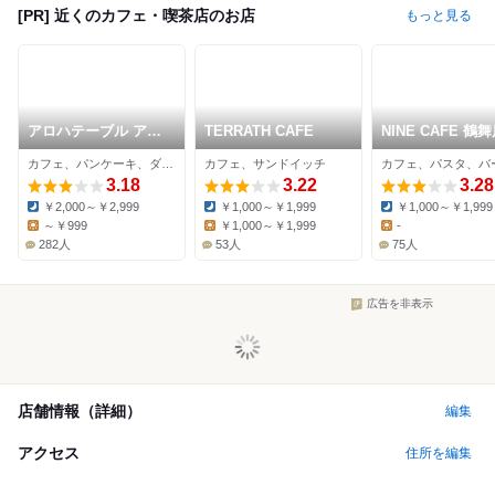
[PR] 近くのカフェ・喫茶店のお店
もっと見る
アロハテーブル アス
TERRATH CAFE
NINE CAFE 鶴
ナル金山
カフェ、パンケーキ、ダイニングバー
カフェ、サンドイッチ
カフェ、パスタ、バ
3.18
3.22
3.28
￥2,000～￥2,999
￥1,000～￥1,999
￥1,000～￥1,999
Dinner:
Dinner:
Dinner:
～￥999
￥1,000～￥1,999
-
Lunch:
Lunch:
Lunch:
282人
53人
75人
広告を非表示
店舗情報（詳細）
編集
アクセス
住所を編集