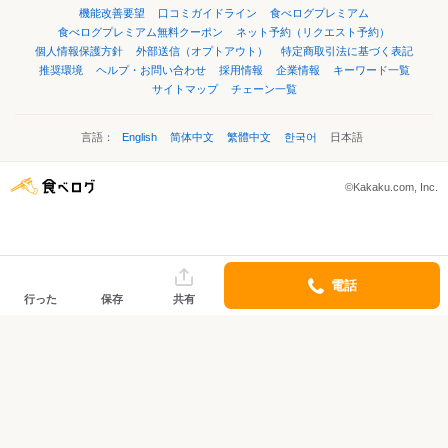
機能改善要望
口コミガイドライン
食べログプレミアム
食べログプレミアム無料クーポン
ネット予約（リクエスト予約）
個人情報保護方針
外部送信（オプトアウト）
特定商取引法に基づく表記
推奨環境
ヘルプ・お問い合わせ
採用情報
企業情報
キーワード一覧
サイトマップ
チェーン一覧
言語：
English
简体中文
繁體中文
한국어
日本語
©Kakaku.com, Inc.
電話
行った
保存
共有