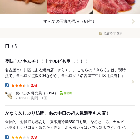
すべての写真を見る（94件）
広告を非表示
口コミ
美味しいキムチ！！上カルビも良し！！！
名古屋市中川区にある焼肉店「きらく」。 こちらの「きらく」は、現時
点で、食べログ点数3.04ながら、食べログ「名古屋市中川区【焼肉】」ラ
ンキングにおいては、第30位である。現...
3.6
Dinner:
食べ歩き研究員
（3894）
2023/06 訪問
1回
かなり久しぶり訪問。あの中日の超人気選手も来店！
全体的にお値打ち感あり。夏限定冷麺650円も気になるところ。カルビ、
ハラミも切り口良く歯ごたえ満足。お客様いっぱいで人気店です。生ビー
ル550円、チューハイ450円はナイス。団体さ...
3.3