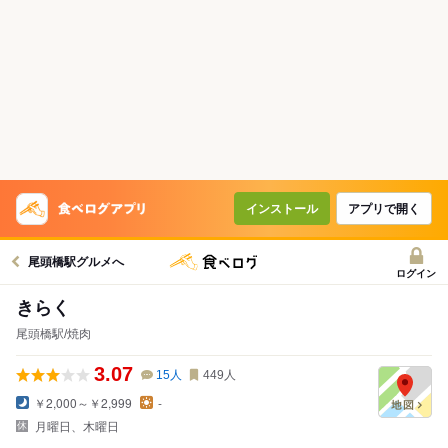
インストール
アプリで開く
尾頭橋駅グルメへ
ログイン
きらく
尾頭橋駅/焼肉
3.07
15
人
449
人
￥2,000～￥2,999
-
月曜日、木曜日