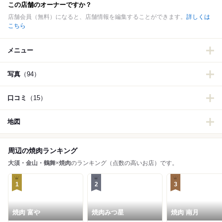
この店舗のオーナーですか？
店舗会員（無料）になると、店舗情報を編集することができます。
詳しくは
こちら
メニュー
写真
（94）
口コミ
（15）
地図
周辺の焼肉ランキング
大須・金山・鶴舞
×
焼肉
のランキング（点数の高いお店）です。
1
2
3
焼肉 富や
焼肉みつ星
焼肉 南月