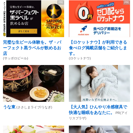
PR
PR
完璧な生ビール体験を。ザ・パ
【ロケットナウ】が利用できる
ーフェクト黒ラベルが飲めるお
食べログ掲載店舗をご紹介しま
店
す。
(サッポロビール)
(ロケットナウ)
うな東
【大人気】ひんやり冷感寝具で
(ささしまライブ/うなぎ)
快適な睡眠をあなたに。
PR(アイ
リスプラザ)