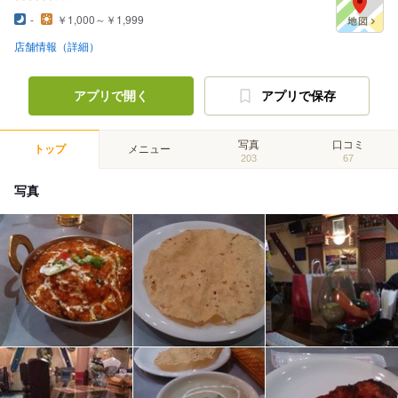
-
￥1,000～￥1,999
店舗情報（詳細）
アプリで開く
アプリで保存
写真
口コミ
トップ
メニュー
203
67
写真