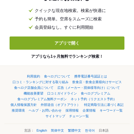
クイックな現在地検索。検索が快適に
予約も簡単。空席をスムーズに検索
会員登録なし。すぐに利用開始
アプリで開く
アプリなら1ヶ月無料でランキング検索！
利用規約
食べログについて
携帯電話番号認証とは
口コミ・ランキングに対する取り組み
飲食店・飲食企業様向けサービス
食べログ店舗会員について
広告（メーカー・団体様等向け）について
機能改善要望
口コミガイドライン
食べログプレミアム
食べログプレミアム無料クーポン
ネット予約（リクエスト予約）
個人情報保護方針
外部送信（オプトアウト）
特定商取引法に基づく表記
推奨環境
ヘルプ・お問い合わせ
採用情報
企業情報
キーワード一覧
サイトマップ
チェーン一覧
言語：
English
简体中文
繁體中文
한국어
日本語