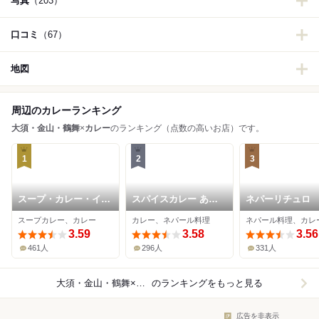
写真
（203）
口コミ
（67）
地図
周辺のカレーランキング
大須・金山・鶴舞
×
カレー
のランキング（点数の高いお店）です。
1
2
3
スープ・カレー・イシ
スパイスカレー あか
ネパーリチュロ
バ
つ亭
スープカレー、カレー
カレー、ネパール料理
ネパール料理、カレ
3.59
3.58
3.56
461人
296人
331人
大須・金山・鶴舞×カレー
のランキングをもっと見る
広告を非表示