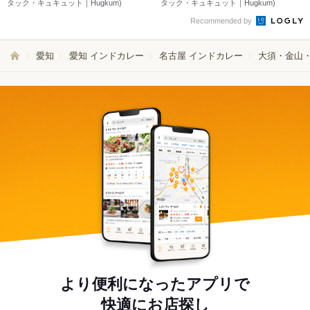
タック・キュキュット｜Hugkum)
タック・キュキュット｜Hugkum)
Recommended by
愛知
愛知 インドカレー
名古屋 インドカレー
大須・金山・
より便利になったアプリで
快適にお店探し