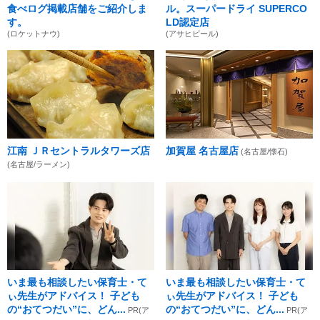
食べログ掲載店舗をご紹介しま
ル。スーパードライ SUPERCO
す。
LD認定店
(ロケットナウ)
(アサヒビール)
江南 ＪＲセントラルタワーズ店
加賀屋 名古屋店
(名古屋/懐石)
(名古屋/ラーメン)
いま最も相談したい保育士・て
いま最も相談したい保育士・て
ぃ先生がアドバイス！ 子ども
ぃ先生がアドバイス！ 子ども
の“おてつだい”に、どん...
の“おてつだい”に、どん...
PR(ア
PR(ア