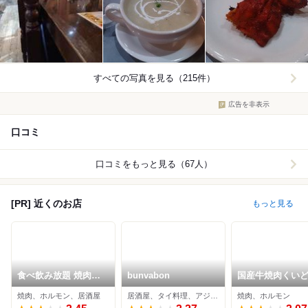
すべての写真を見る（215件）
広告を非表示
口コミ
口コミをもっと見る（67人）
[PR] 近くのお店
もっと見る
食べ飲み放題 焼肉ダ
bunvabon
国産牛焼肉くい
イニングちからや 金
金山店
焼肉、ホルモン、居酒屋
居酒屋、タイ料理、アジア・エスニック
焼肉、ホルモン
山駅前店