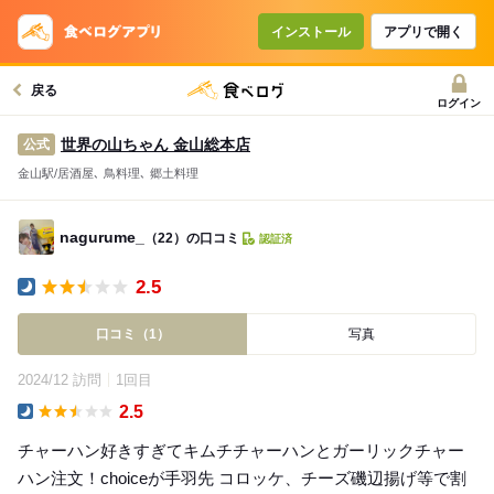
インストール
アプリで開く
戻る
ログイン
世界の山ちゃん 金山総本店
公式
金山駅/居酒屋､ 鳥料理､ 郷土料理
nagurume_
（22）の口コミ
認証済
2.5
Dinner
口コミ（1）
写真
2024/12 訪問
1回目
2.5
Dinner
チャーハン好きすぎてキムチチャーハンとガーリックチャー
ハン注文！choiceが手羽先 コロッケ、チーズ磯辺揚げ等で割