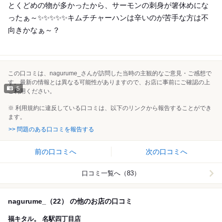
とくどめの物が多かったから、サーモンの刺身が箸休めにな
ったぁ～✨✨✨✨✨キムチチャーハンは辛いのが苦手な方は不
向きかなぁ～？
この口コミは、nagurume_さんが訪問した当時の主観的なご意見・ご感想で
す。最新の情報とは異なる可能性がありますので、お店に事前にご確認の上
5
ご利用ください。
※ 利用規約に違反している口コミは、以下のリンクから報告することができ
ます。
>> 問題のある口コミを報告する
前の口コミへ
次の口コミへ
口コミ一覧へ（83）
nagurume_（22） の他のお店の口コミ
福キタル。 名駅四丁目店