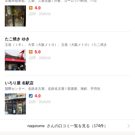
京都市役所前、三条、三条京阪 / 洋食、ヨーロッパ料理、バル
4.0
Lunch:
訪問：2025/10
たこ焼き ゆき
玉造（ＪＲ）、今里（大阪メトロ）、玉造（大阪メトロ） / たこ焼き
5.0
Lunch:
訪問：2025/10
いろり屋 名駅店
国際センター、名鉄名古屋、近鉄名古屋 / 居酒屋、海鮮、手羽先
4.0
Dinner:
訪問：2025/03
nagurume_
さんの口コミ一覧を見る（174件）