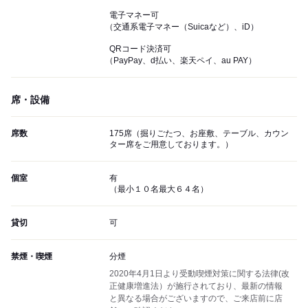
電子マネー可
（交通系電子マネー（Suicaなど）、iD）
QRコード決済可
（PayPay、d払い、楽天ペイ、au PAY）
席・設備
席数
175席（掘りごたつ、お座敷、テーブル、カウン
ター席をご用意しております。）
個室
有
（最小１０名最大６４名）
貸切
可
禁煙・喫煙
分煙
2020年4月1日より受動喫煙対策に関する法律(改
正健康増進法）が施行されており、最新の情報
と異なる場合がございますので、ご来店前に店