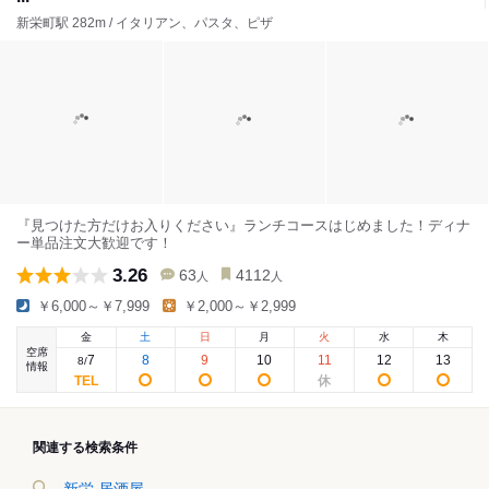
新栄町駅 282m / イタリアン、パスタ、ピザ
『見つけた方だけお入りください』ランチコースはじめました！ディナ
ー単品注文大歓迎です！
3.26
63
4112
人
人
￥6,000～￥7,999
￥2,000～￥2,999
金
土
日
月
火
水
木
空席
7
8
9
10
11
12
13
8
/
情報
関連する検索条件
新栄 居酒屋