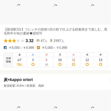
【新栄駅3分】フレンチの技術×目の前で仕上げる鉄板焼きで楽しむ、黒
毛和牛や旬の素材◆貸切可
3.32
47
2997
人
人
￥8,000～￥9,999
￥5,000～￥5,999
金
土
日
月
火
水
木
空席
7
8
9
10
11
12
13
8
/
情報
炭×kappo oriori
新栄町駅 416m / 居酒屋、海鮮