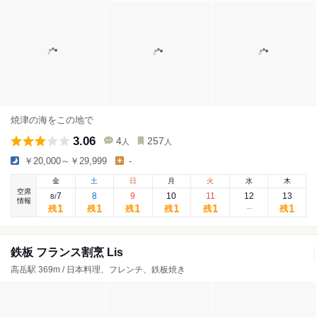
焼津の海をこの地で
3.06
4
257
人
人
￥20,000～￥29,999
-
金
土
日
月
火
水
木
空席
7
8
9
10
11
12
13
8
/
情報
1
1
1
1
1
1
残
残
残
残
残
残
鉄板 フランス割烹 Lis
高岳駅 369m / 日本料理、フレンチ、鉄板焼き