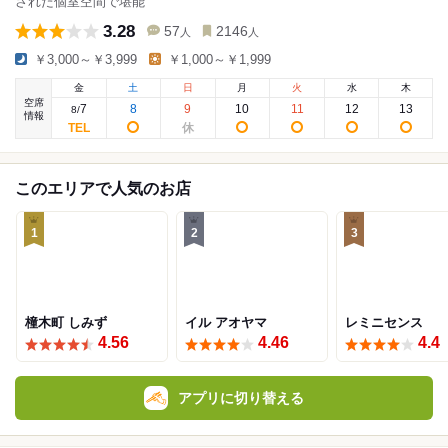
された個室空間で堪能
3.28
57
2146
人
人
￥3,000～￥3,999
￥1,000～￥1,999
金
土
日
月
火
水
木
空席
7
8
9
10
11
12
13
8
/
情報
このエリアで人気のお店
1
2
3
橦木町 しみず
イル アオヤマ
レミニセンス
4.56
4.46
4.4
アプリに切り替える