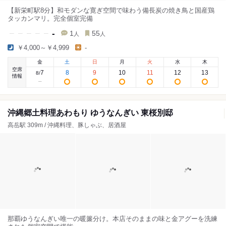
【新栄町駅8分】和モダンな寛ぎ空間で味わう備長炭の焼き鳥と国産鶏
タッカンマリ。完全個室完備
-
1
55
人
人
￥4,000～￥4,999
-
金
土
日
月
火
水
木
空席
7
8
9
10
11
12
13
8
/
情報
沖縄郷土料理あわもり ゆうなんぎい 東桜別邸
高岳駅 309m / 沖縄料理、豚しゃぶ、居酒屋
那覇ゆうなんぎい唯一の暖簾分け。本店そのままの味と金アグーを洗練