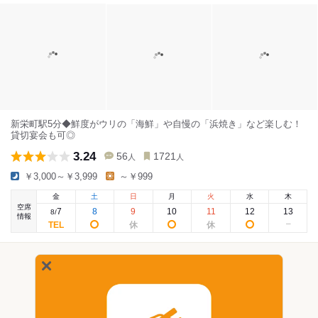
新栄町駅5分◆鮮度がウリの「海鮮」や自慢の「浜焼き」など楽しむ！
貸切宴会も可◎
3.24
56
1721
人
人
￥3,000～￥3,999
～￥999
金
土
日
月
火
水
木
空席
7
8
9
10
11
12
13
8
/
情報