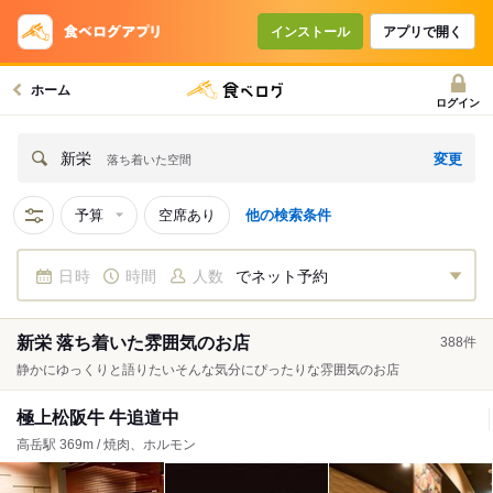
インストール
アプリで開く
ホーム
ログイン
変更
新栄
落ち着いた空間
予算
空席あり
他の検索条件
日時
時間
人数
でネット予約
新栄 落ち着いた雰囲気のお店
388
件
静かにゆっくりと語りたいそんな気分にぴったりな雰囲気のお店
極上松阪牛 牛追道中
高岳駅 369m / 焼肉、ホルモン