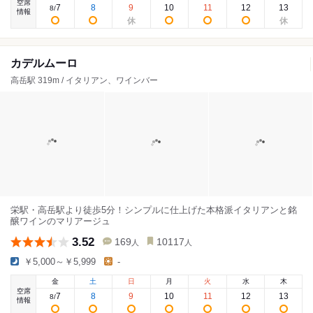
空席
7
8
9
10
11
12
13
8
/
情報
カデルムーロ
高岳駅 319m / イタリアン、ワインバー
栄駅・高岳駅より徒歩5分！シンプルに仕上げた本格派イタリアンと銘
醸ワインのマリアージュ
3.52
169
10117
人
人
￥5,000～￥5,999
-
金
土
日
月
火
水
木
空席
7
8
9
10
11
12
13
8
/
情報