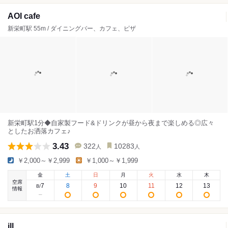
AOI cafe
新栄町駅 55m / ダイニングバー、カフェ、ピザ
新栄町駅1分◆自家製フード&ドリンクが昼から夜まで楽しめる◎広々
としたお洒落カフェ♪
3.43
322
10283
人
人
￥2,000～￥2,999
￥1,000～￥1,999
金
土
日
月
火
水
木
空席
7
8
9
10
11
12
13
8
/
情報
ill