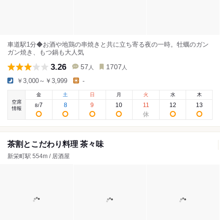
車道駅1分◆お酒や地鶏の串焼きと共に立ち寄る夜の一時。牡蠣のガン
ガン焼き、もつ鍋も大人気
3.26
57
1707
人
人
￥3,000～￥3,999
-
金
土
日
月
火
水
木
空席
7
8
9
10
11
12
13
8
/
情報
茶割とこだわり料理 茶々味
新栄町駅 554m / 居酒屋