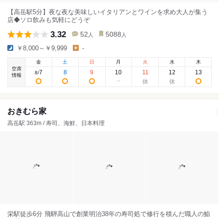
【高岳駅5分】夜な夜な美味しいイタリアンとワインを求め大人が集う
店◆ソロ飲みも気軽にどうぞ
3.32
52
5088
人
人
￥8,000～￥9,999
-
金
土
日
月
火
水
木
空席
7
8
9
10
11
12
13
8
/
情報
おきむら家
高岳駅 363m / 寿司、海鮮、日本料理
栄駅徒歩6分 飛騨高山で創業明治38年の寿司処で修行を積んだ職人の鮨