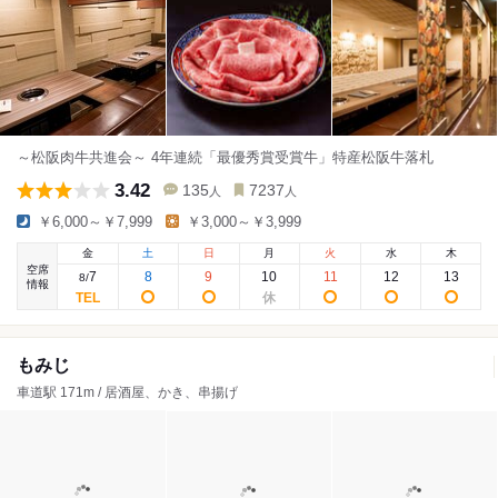
～松阪肉牛共進会～ 4年連続「最優秀賞受賞牛」特産松阪牛落札
3.42
135
7237
人
人
￥6,000～￥7,999
￥3,000～￥3,999
金
土
日
月
火
水
木
空席
7
8
9
10
11
12
13
8
/
情報
もみじ
車道駅 171m / 居酒屋、かき、串揚げ