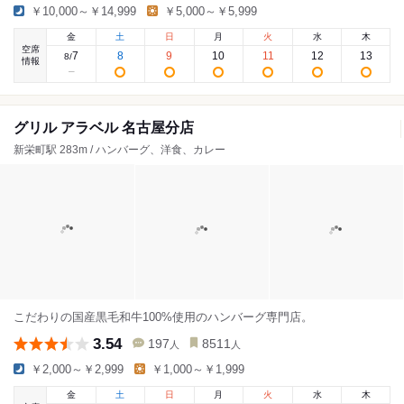
￥10,000～￥14,999
￥5,000～￥5,999
金
土
日
月
火
水
木
空席
7
8
9
10
11
12
13
8
/
情報
グリル アラベル 名古屋分店
新栄町駅 283m / ハンバーグ、洋食、カレー
こだわりの国産黒毛和牛100%使用のハンバーグ専門店。
3.54
197
8511
人
人
￥2,000～￥2,999
￥1,000～￥1,999
金
土
日
月
火
水
木