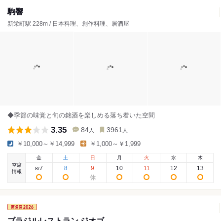
駒響
新栄町駅 228m / 日本料理、創作料理、居酒屋
◆季節の味覚と旬の銘酒を楽しめる落ち着いた空間
3.35
84
3961
人
人
￥10,000～￥14,999
￥1,000～￥1,999
金
土
日
月
火
水
木
空席
7
8
9
10
11
12
13
8
/
情報
ブラジルレストラン ジオゴ