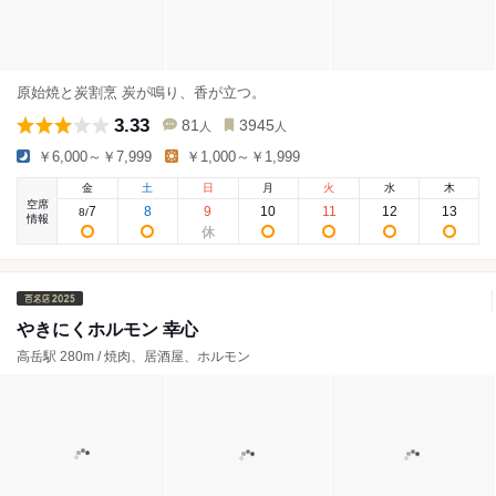
原始焼と炭割烹 炭が鳴り、香が立つ。
3.33
81
3945
人
人
￥6,000～￥7,999
￥1,000～￥1,999
金
土
日
月
火
水
木
空席
7
8
9
10
11
12
13
8
/
情報
やきにくホルモン 幸心
高岳駅 280m / 焼肉、居酒屋、ホルモン