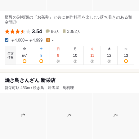
驚異の64種類の『お茶割』と共に創作料理を楽しむ♪落ち着きのある和
空間◎
3.54
86
3352
人
人
￥4,000～￥4,999
-
金
土
日
月
火
水
木
空席
7
8
9
10
11
12
13
8
/
情報
焼き鳥きんざん 新栄店
新栄町駅 453m / 焼き鳥、居酒屋、鳥料理