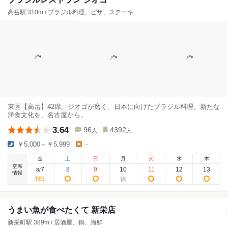
高岳駅 310m / ブラジル料理、ピザ、ステーキ
東区【高岳】42席。ジオゴが磨く、日本に向けたブラジル料理。新たな
洋食文化を、名古屋から。
3.64
96
4392
人
人
￥5,000～￥5,999
-
金
土
日
月
火
水
木
空席
7
8
9
10
11
12
13
8
/
情報
うまい魚が食べたくて 新栄店
新栄町駅 389m / 居酒屋、鍋、海鮮