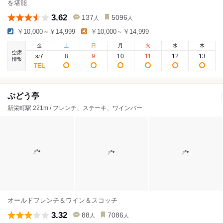
を堪能
3.62
137
5096
人
人
￥10,000～￥14,999
￥10,000～￥14,999
金
土
日
月
火
水
木
空席
7
8
9
10
11
12
13
8
/
情報
ぶどう亭
新栄町駅 221m / フレンチ、ステーキ、ワインバー
オールドフレンチ＆ワイン＆スコッチ
3.32
88
7086
人
人