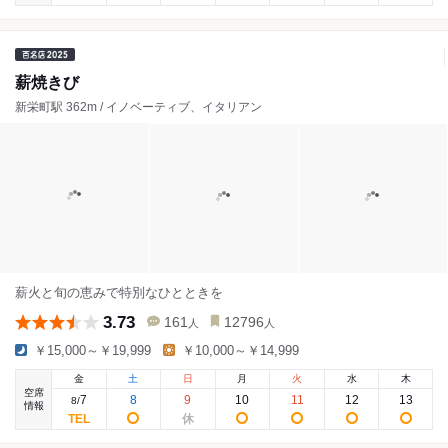
薪焼きび
新栄町駅 362m / イノベーティブ、イタリアン
薪火と旬の恵みで特別なひとときを
3.73
161
12796
人
人
￥15,000～￥19,999
￥10,000～￥14,999
金
土
日
月
火
水
木
空席
7
8
9
10
11
12
13
8
/
情報