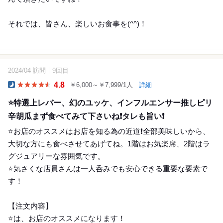
それでは、皆さん、楽しいお食事を(^^)！
2024/04 訪問
9回目
26
4.8
￥6,000～￥7,999/1人
詳細
Dinner
⭐️特選上レバー、幻のユッケ、インフルエンサー推しピリ
辛胡瓜まず食べてみて下さいね❗️タレも旨い❗️
⭐️お店のオススメはお店を知る為の近道❗️全部美味しいから、
大切な方にも食べさせてあげてね。1階はお気楽席、2階はラ
グジュアリーな雰囲気です。
⭐️気さくな店員さんは一人呑みでも安心できる重要な要素で
す！
【注文内容】
⭐️は、お店のオススメになります！