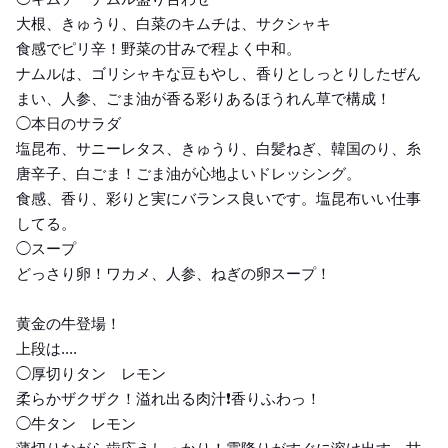
大根、きゅうり、白菜のキムチは、サクシャキ
食感でピリ辛！野菜の甘みで程よく中和。
ナムルは、ゴリシャキな豆もやし、香りとしっとりしたぜん
まい、人参、ごま油が香る彩りあるほうれん草で構成！
◯本日のサラダ
塩昆布、サニーレタス、きゅうり、白髪ねぎ、韓国のり、糸
唐辛子、白ごま！ごま油が心地よいドレッシング。
食感、香り、彩りと実にバランス良いです。塩昆布いい仕事
してる。
◯スープ
どっさり卵！ワカメ、人参、ねぎの卵スープ！
黄金の牛登場！
上段は....
◯厚切りタン レモン
柔らかザクザク！溢れ出る肉汁❗️香りふわっ！
◯牛タン レモン