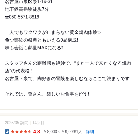
名古屋市東区泉1-19-31
地下鉄高岳駅徒歩7分
☎️050-5571-8819
一人でもワクワクが止まらない黄金焼肉体験✨
希少部位の祭典ともいえる9品構成❗️
味も会話も熱量MAXになる❗️
スタッフさんの距離感も絶妙で、“また一人で来たくなる焼肉
店”の代表格！
名古屋・泉で、肉好きの冒険を楽しむならここで決まりです
それでは、皆さん、楽しいお食事を(^^)！
2025/05 訪問
14回目
24
4.8
￥8,000～￥9,999/1人
詳細
Dinner