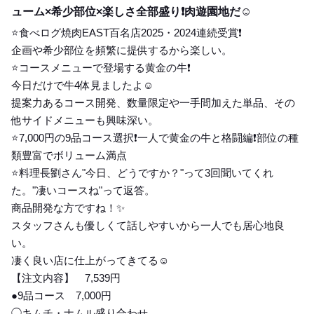
ューム×希少部位×楽しさ全部盛り❗️肉遊園地だ☺️
⭐️食べログ焼肉EAST百名店2025・2024連続受賞❗️
企画や希少部位を頻繁に提供するから楽しい。
⭐️コースメニューで登場する黄金の牛❗️
今日だけで牛4体見ましたよ☺️
提案力あるコース開発、数量限定や一手間加えた単品、その
他サイドメニューも興味深い。
⭐️7,000円の9品コース選択❗️一人で黄金の牛と格闘編❗️部位の種
類豊富でボリューム満点
⭐️料理長劉さん"今日、どうですか？"って3回聞いてくれ
た。"凄いコースね"って返答。
商品開発な方ですね！✨
スタッフさんも優しくて話しやすいから一人でも居心地良
い。
凄く良い店に仕上がってきてる☺️
【注文内容】 7,539円
●9品コース 7,000円
◯キムチ・ナムル盛り合わせ