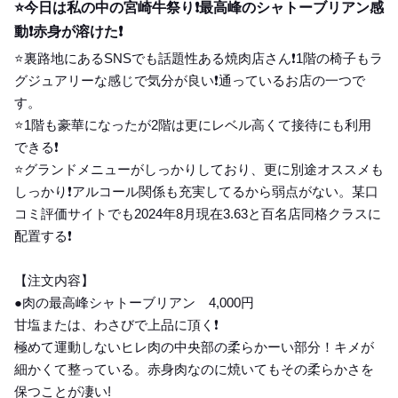
⭐️今日は私の中の宮崎牛祭り❗️最高峰のシャトーブリアン感
動❗️赤身が溶けた❗️
⭐️裏路地にあるSNSでも話題性ある焼肉店さん❗️1階の椅子もラ
グジュアリーな感じで気分が良い❗️通っているお店の一つで
す。
⭐️1階も豪華になったが2階は更にレベル高くて接待にも利用
できる❗️
⭐️グランドメニューがしっかりしており、更に別途オススメも
しっかり❗️アルコール関係も充実してるから弱点がない。某口
コミ評価サイトでも2024年8月現在3.63と百名店同格クラスに
配置する❗️
【注文内容】
●肉の最高峰シャトーブリアン 4,000円
甘塩または、わさびで上品に頂く❗️
極めて運動しないヒレ肉の中央部の柔らかーい部分！キメが
細かくて整っている。赤身肉なのに焼いてもその柔らかさを
保つことが凄い!