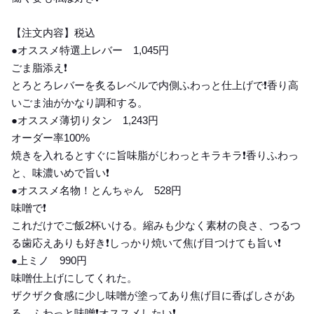
【注文内容】税込
●オススメ特選上レバー 1,045円
ごま脂添え❗️
とろとろレバーを炙るレベルで内側ふわっと仕上げで❗️香り高
いごま油がかなり調和する。
●オススメ薄切りタン 1,243円
オーダー率100%
焼きを入れるとすぐに旨味脂がじわっとキラキラ❗️香りふわっ
と、味濃いめで旨い❗️
●オススメ名物！とんちゃん 528円
味噌で❗️
これだけでご飯2杯いける。縮みも少なく素材の良さ、つるつ
る歯応えありも好き❗️しっかり焼いて焦げ目つけても旨い❗️
●上ミノ 990円
味噌仕上げにしてくれた。
ザクザク食感に少し味噌が塗ってあり焦げ目に香ばしさがあ
る。ふわっと味噌❗️オススメしたい❗️