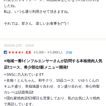
したね。
私は、いつも通り利用させて頂きますね。
それでは、皆さん、楽しいお食事を(^^)！
2024/06 訪問
10回目
24
4.8
￥5,000～￥5,999/1人
詳細
Dinner
⭐️地域一番❗️インフルエンサーさんが訪問する本格焼肉人気
店❗️コース、希少部位❗️新メニュー開発❗️
⭐️SNSに力入れています❗️
⭐️名物！とんちゃん、和牛クリ、10品コース、りゆうくんの
キムチ盛り、幸福城盛り合わせ、タン盛り合わせ、幸心特製
カレーは話題商品❗️
⭐️隠れ家焼肉店❗️日曜日も営業しており、私のお気に入り焼肉
で再訪しています。