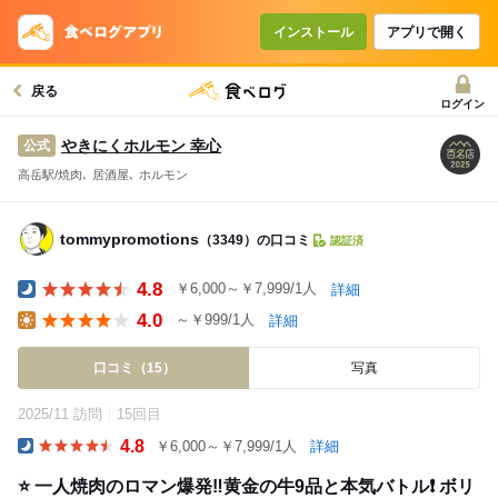
インストール
アプリで開く
戻る
ログイン
やきにくホルモン 幸心
公式
高岳駅/焼肉､ 居酒屋､ ホルモン
tommypromotions
（3349）の口コミ
認証済
4.8
￥6,000～￥7,999/1人
詳細
Dinner
4.0
～￥999/1人
詳細
Lunch
口コミ（15）
写真
2025/11 訪問
15回目
4.8
￥6,000～￥7,999/1人
詳細
Dinner
⭐️ 一人焼肉のロマン爆発‼️黄金の牛9品と本気バトル❗️ ボリ