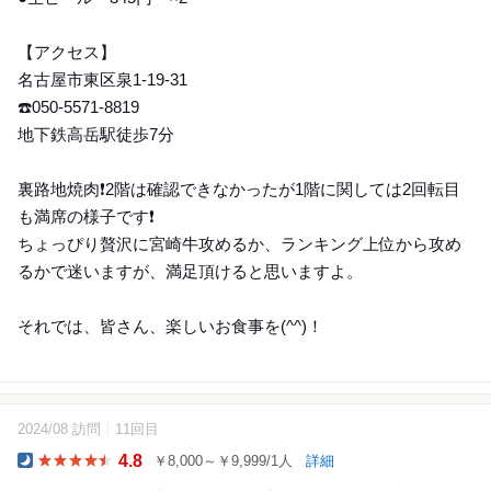
【アクセス】
名古屋市東区泉1-19-31
☎️050-5571-8819
地下鉄高岳駅徒歩7分
裏路地焼肉❗️2階は確認できなかったが1階に関しては2回転目
も満席の様子です❗️
ちょっぴり贅沢に宮崎牛攻めるか、ランキング上位から攻め
るかで迷いますが、満足頂けると思いますよ。
それでは、皆さん、楽しいお食事を(^^)！
2024/08 訪問
11回目
10
4.8
￥8,000～￥9,999/1人
詳細
Dinner