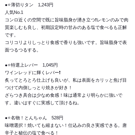
●⭐️薄切りタン 1,243円
人気No.1
コンロ近くの空間で既に旨味脂身が湧き立つ❗️レモンのみで肉
質楽しむも良し、初期設定時の甘みのある塩で食べるも正解
です。
コリコリよりしっとり食感で香りも強いです。旨味脂身で表
面つるつるする。
●⭐️特選上レバー 1,045円
ワインレッドに輝くレバー❗️
炙ってとろとろ仕上げも良いが、私は表面をカリッと焦げ目
つけて内側しっとり焼きが好き！
ざらつき具合は少なめ食感！味は通常より明らかに強いで
す。違いはすぐに実感して頂けるね。
●⭐️名物！とんちゃん 528円
味噌選択！焼いても縮まない！仕込みの良さ実感できる。唐
辛子と秘伝の塩で食べる！