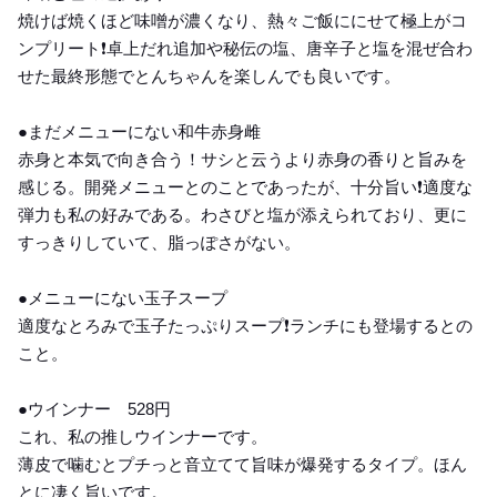
焼けば焼くほど味噌が濃くなり、熱々ご飯ににせて極上がコ
ンプリート❗️卓上だれ追加や秘伝の塩、唐辛子と塩を混ぜ合わ
せた最終形態でとんちゃんを楽しんでも良いです。
●まだメニューにない和牛赤身雌
赤身と本気で向き合う！サシと云うより赤身の香りと旨みを
感じる。開発メニューとのことであったが、十分旨い❗️適度な
弾力も私の好みである。わさびと塩が添えられており、更に
すっきりしていて、脂っぽさがない。
●メニューにない玉子スープ
適度なとろみで玉子たっぷりスープ❗️ランチにも登場するとの
こと。
●ウインナー 528円
これ、私の推しウインナーです。
薄皮で噛むとプチっと音立てて旨味が爆発するタイプ。ほん
とに凄く旨いです。