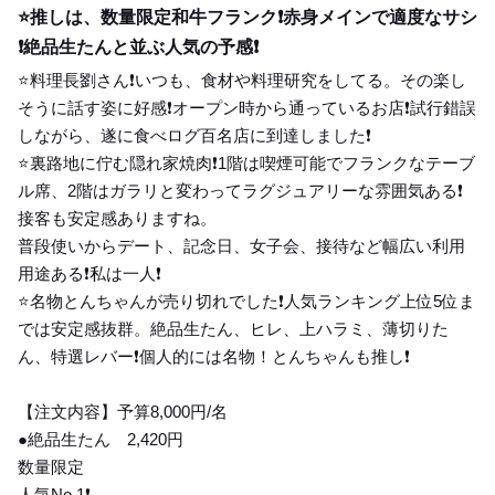
⭐️推しは、数量限定和牛フランク❗️赤身メインで適度なサシ
❗️絶品生たんと並ぶ人気の予感❗️
⭐️料理長劉さん❗️いつも、食材や料理研究をしてる。その楽し
そうに話す姿に好感❗️オープン時から通っているお店❗️試行錯誤
しながら、遂に食べログ百名店に到達しました❗️
⭐️裏路地に佇む隠れ家焼肉❗️1階は喫煙可能でフランクなテーブ
ル席、2階はガラリと変わってラグジュアリーな雰囲気ある❗️
接客も安定感ありますね。
普段使いからデート、記念日、女子会、接待など幅広い利用
用途ある❗️私は一人❗️
⭐️名物とんちゃんが売り切れでした❗️人気ランキング上位5位ま
では安定感抜群。絶品生たん、ヒレ、上ハラミ、薄切りた
ん、特選レバー❗️個人的には名物！とんちゃんも推し❗️
【注文内容】予算8,000円/名
●絶品生たん 2,420円
数量限定
人気No.1❗️