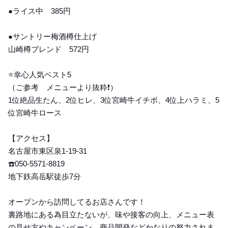
●ライス中 385円
●サントリー梅酒樽仕上げ
山崎樽ブレンド 572円
⭐️幸心人気ベスト5
（ご参考 メニューより抜粋❗️）
1位絶品生たん、2位ヒレ、3位宮崎牛イチボ、4位上ハラミ、5
位宮崎牛ロース
【アクセス】
名古屋市東区泉1-19-31
☎️050-5571-8819
地下鉄高岳駅徒歩7分
オープンから訪問してるお店さんです！
裏路地にある為目立たないが、味や接客の向上、メニュー表
の見せ方やキャンペーン、商品開発などかなりの努力されま