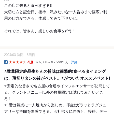
この店に来ると食べすぎる‼️
大切な方と記念日、接待、私みたいな一人呑みまで幅広い利
用の仕方ができる。体感してみて下さいね。
それでは、皆さん、楽しいお食事を(^^)！
2024/03 訪問
8回目
27
4.8
￥6,000～￥7,999/1人
詳細
Dinner
⭐️数量限定絶品生たんの旨味は衝撃的❗️食べるタイミング
は、薄切りタンの後がベスト。⭐️がついたオススメベスト❗️
⭐️安定的な旨さで名古屋の食通やインフルエンサーが訪問して
る。グランドメニュー以外の数量限定は試してみたいとこ
ろ！
⭐️1階は気楽に一人焼肉から楽しめ、2階はガラッとラグジュ
アリーな空間を体感できる。会社帰りに同僚と、接待、デー