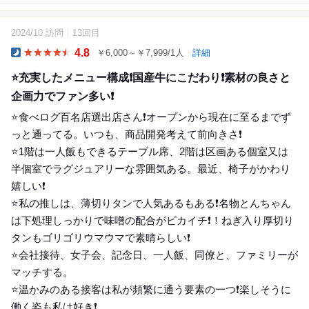
2024/10 訪問
13回目
20
4.8
￥6,000～￥7,999/1人
詳細
Dinner
⭐️充実したメニュー構成❗️国産牛にこだわり❗️素材の良さと
企画力でファン多い❗️
⭐️食べログ百名店選出店さん❗️オープンから現在に至るまでず
っと通ってる。いつも、商品開発考えて前向きさ❗️
⭐️1階は一人飯もできるテーブル席、2階は区画ある個室又は
半個室でラグジュアリーな雰囲気ある。最近、椅子がかわり
嬉しい❗️
⭐️私の推しは、薄切りタンで人気あるもある❗️名物とんちゃん
は下処理しっかりで味噌の配合がピカイチ❗️！ねぎ入り厚切り
タンもゴリゴリウマウマで素晴らしい❗️
⭐️会社接待、女子会、記念日、一人飯、同僚と、ファミリーが
マッチする。
⭐️温かみのある接客は私が頻繁に通う要素の一つ❗️楽しそうに
働く姿も私は好き❗️