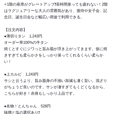
⭐️1階の座席がグレートアップ❗️長時間座っても疲れない！2階
はラグジュアリーな大人の雰囲気があり、接待や女子会、記
念日、誕生日会など幅広い用途で利用できる。
【注文内容】
●薄切りタン 1,243円
オーダー率100%の牛タン
焼くとすぐにジワっと旨み脂が浮き上がってきます。仮に焼
きすぎても柔らかさをしっかり保ってくれるくらい柔らか
い！
●上カルビ 1,243円
サシと云うより、旨み脂身の不揃い加減も凄く旨い。混ざり
がちょうど良いのです。サシが凄すぎてもくどくなるから、
こちらが好き！赤身もしっかり上品です。
●名物！とんちゃん 528円
味噌と塩の選択あり❗️