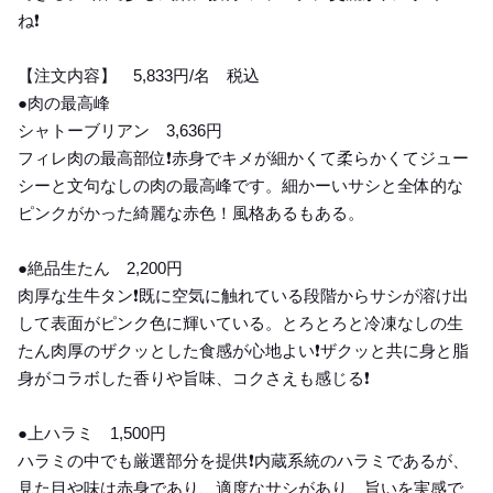
ね❗️
【注文内容】 5,833円/名 税込
●肉の最高峰
シャトーブリアン 3,636円
フィレ肉の最高部位❗️赤身でキメが細かくて柔らかくてジュー
シーと文句なしの肉の最高峰です。細かーいサシと全体的な
ピンクがかった綺麗な赤色！風格あるもある。
●絶品生たん 2,200円
肉厚な生牛タン❗️既に空気に触れている段階からサシが溶け出
して表面がピンク色に輝いている。とろとろと冷凍なしの生
たん肉厚のザクッとした食感が心地よい❗️ザクッと共に身と脂
身がコラボした香りや旨味、コクさえも感じる❗️
●上ハラミ 1,500円
ハラミの中でも厳選部分を提供❗️内蔵系統のハラミであるが、
見た目や味は赤身であり、適度なサシがあり、旨いを実感で