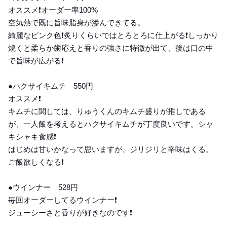
オススメ❗️オーダー率100%
空気熱で既に旨味脂身が滲んできてる。
綺麗なピンク色❗️炙りくらいではとろとろに仕上がる❗️しっかり
焼くと柔らか歯応えと香りの強さに特徴が出て、後は口の中
で旨味が広がる❗️
●ハクサイキムチ 550円
オススメ❗️
キムチに関しては、りゅうくんのキムチ盛りが推しである
が、一人飯を考えるとハクサイキムチが丁度良いです。シャ
キシャキ食感❗️
はじめは甘いかなって思いますが、ジリジリと辛味はくる。
ご飯欲しくなる❗️
●ウインナー 528円
毎回オーダーしてるウインナー❗️
ジューシーさと香りが好きなのです❗️