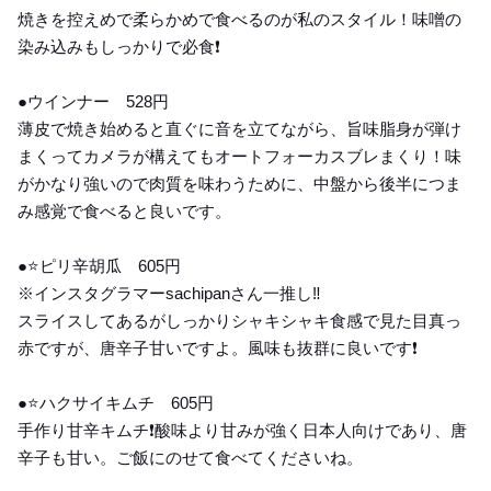
焼きを控えめで柔らかめで食べるのが私のスタイル！味噌の
染み込みもしっかりで必食❗️
●ウインナー 528円
薄皮で焼き始めると直ぐに音を立てながら、旨味脂身が弾け
まくってカメラが構えてもオートフォーカスブレまくり！味
がかなり強いので肉質を味わうために、中盤から後半につま
み感覚で食べると良いです。
●⭐️ピリ辛胡瓜 605円
※インスタグラマーsachipanさん一推し‼️
スライスしてあるがしっかりシャキシャキ食感で見た目真っ
赤ですが、唐辛子甘いですよ。風味も抜群に良いです❗️
●⭐️ハクサイキムチ 605円
手作り甘辛キムチ❗️酸味より甘みが強く日本人向けであり、唐
辛子も甘い。ご飯にのせて食べてくださいね。