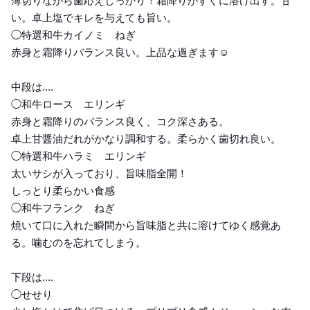
薄切りながら歯応えしっかり！霜降りがすぐに溶け出す。甘
い。卓上塩でキレを与えても旨い。
◯特選和牛カイノミ ねぎ
赤身と霜降りバランス良い。上品な過ぎます☺️
中段は....
◯和牛ロース エリンギ
赤身と霜降りのバランス良く、コク深さある。
卓上甘醤油だれがかなり調和する。柔らかく歯切れ良い。
◯特選和牛ハラミ エリンギ
太いサシが入っており、旨味脂全開！
しっとり柔らかい食感
◯和牛フランク ねぎ
焼いて口に入れた瞬間から旨味脂と共に溶けてゆく感覚あ
る。噛むのを忘れてしまう。
下段は....
◯せせり