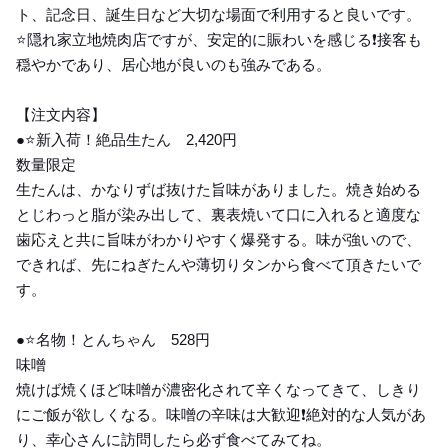
ト、記念日、誕生日など大切な場面で利用すると良いです。
⭐️隠れ家立地焼肉店ですが、安定的に賑わいを感じる❗️接客も
穏やかであり、居心地が良いのも強みである。
【注文内容】
●⭐️新入荷！絶品生たん 2,420円
数量限定
生たんは、かなりずば抜けた旨味がありました。焼き始める
とじわっと脂が染み出して、裏表焼いて口に入れると適度な
歯応えと共に旨味がわかりやすく爆発する。味が強いので、
できれば、先にねぎたんや薄切りタンから食べて頂きたいで
す。
●⭐️名物！とんちゃん 528円
味噌
焼けば焼くほど味噌が濃密化されて辛くなってきて、しきり
にご飯が欲しくなる。味噌の辛味は大歓迎❗️絶対的な人気があ
り、幸心さんに訪問したら必ず食べてみてね。