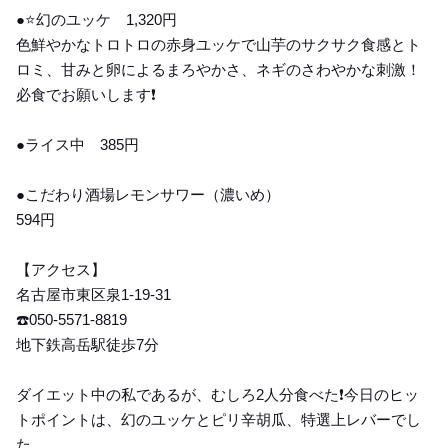
●⭐️幻のユッケ 1,320円
色鮮やかなトロトロの赤身ユッケで山芋のサクサク食感とト
ロミ、甘みと卵によるまろやかさ、ネギのさわやかな刺激！
必食でお願いします❗️
●ライス中 385円
●こだわり酒場レモンサワー（濃いめ）
594円
【アクセス】
名古屋市東区泉1-19-31
☎️050-5571-8819
地下鉄高岳駅徒歩7分
ダイエット中の私であるが、むしろ2人分食べた❗️今日のヒッ
トポイントは、幻のユッケとピリ辛胡瓜、特選上レバーでし
た。