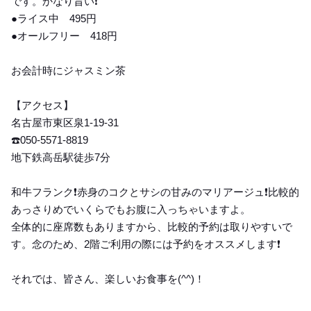
です。かなり旨い❗️
●ライス中 495円
●オールフリー 418円
お会計時にジャスミン茶
【アクセス】
名古屋市東区泉1-19-31
☎️050-5571-8819
地下鉄高岳駅徒歩7分
和牛フランク❗️赤身のコクとサシの甘みのマリアージュ❗️比較的
あっさりめでいくらでもお腹に入っちゃいますよ。
全体的に座席数もありますから、比較的予約は取りやすいで
す。念のため、2階ご利用の際には予約をオススメします❗️
それでは、皆さん、楽しいお食事を(^^)！