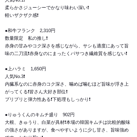
柔らかさジューシーでかなり味わい深い❗️
軽いザクザク感❗️
●和牛フランク 2,310円
数量限定 私の推し❗️
赤身の甘みやコク深さを感じながら、サシも適度にあって旨
味の二刀流❗️赤身なのにまったくパサつき繊維質を感じない❗️
●上ハラミ 1,650円
人気No.3❗️
内臓系なのに赤身のコク深さ、噛めば噛むほど旨味が浮き上
がってくる❗️皆さん大好き部位❗️
プリプリと弾力性ある❗️下処理もしっかり❗️
●りゅうくんのキムチ盛り 902円
大根、きゅうり、白菜が具材❗️本場の韓国キムチは比較的酸味
の強さがありますが、食べやすいように少し甘さ、旨味強め