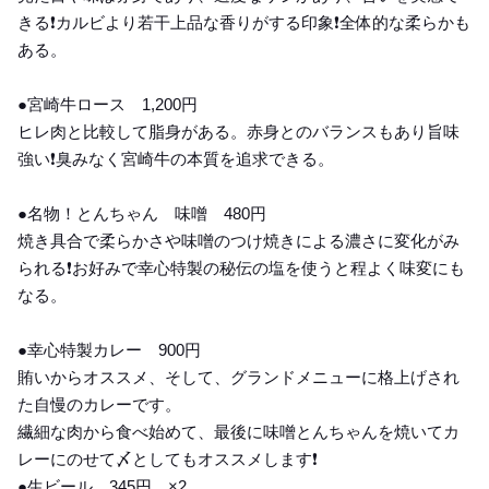
きる❗️カルビより若干上品な香りがする印象❗️全体的な柔らかも
ある。
●宮崎牛ロース 1,200円
ヒレ肉と比較して脂身がある。赤身とのバランスもあり旨味
強い❗️臭みなく宮崎牛の本質を追求できる。
●名物！とんちゃん 味噌 480円
焼き具合で柔らかさや味噌のつけ焼きによる濃さに変化がみ
られる❗️お好みで幸心特製の秘伝の塩を使うと程よく味変にも
なる。
●幸心特製カレー 900円
賄いからオススメ、そして、グランドメニューに格上げされ
た自慢のカレーです。
繊細な肉から食べ始めて、最後に味噌とんちゃんを焼いてカ
レーにのせて〆としてもオススメします❗️
●生ビール 345円 ×2