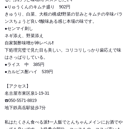
●りゅうくんのキムチ盛り 902円
きゅうり、白菜、大根の構成❗️野菜の甘みとキムチの辛味バラ
ンスちょうど良い❗️酸味ある感じ本場の味です。
●センマイ刺し
ネギ添え、野菜添え
自家製酢味噌が神レベル❗️
下処理完璧で見た目も美しい。コリコリしっかり歯応えで味
はさっばりしている。
●ライス 中 385円
●カルピス酎ハイ 539円
【アクセス】
名古屋市東区泉1-19-31
☎️050-5571-8819
地下鉄高岳駅徒歩7分
私はたくさん食べる派❗️一人飯でとんちゃんメインにお酒でや