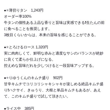
●⭐️薄切りタン 1,243円
オーダー率100%
牛タンの個性ある上品な香りと旨味は実感できる❗️生たんの前
に食べることを推奨します。
3枚目くらいからは、本来の旨味を感じることができる。
●⭐️とろけるロース 1,320円
実に肉肉しくて、鮮明な赤みと適度なサシのバランスが絶妙
に良くて柔らか仕上げになる。
控えめな旨味だれを少しつけると一段旨味アップする。
●⭐️りゆうくんのキムチ盛り 902円
甘辛キムチでコリコリシャキシャキが楽しめる絶品キムチ盛
り❗️ハクサイ、きゅうり、大根と単品キムチもあるが、あえ
て、このキムチ盛りで試して頂きたい。
●ライス中 385円