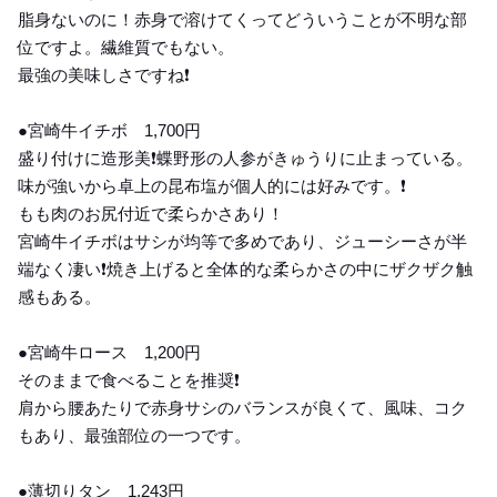
脂身ないのに！赤身で溶けてくってどういうことが不明な部
位ですよ。繊維質でもない。
最強の美味しさですね❗️
●宮崎牛イチボ 1,700円
盛り付けに造形美❗️蝶野形の人参がきゅうりに止まっている。
味が強いから卓上の昆布塩が個人的には好みです。❗️
もも肉のお尻付近で柔らかさあり！
宮崎牛イチボはサシが均等で多めであり、ジューシーさが半
端なく凄い❗️焼き上げると全体的な柔らかさの中にザクザク触
感もある。
●宮崎牛ロース 1,200円
そのままで食べることを推奨❗️
肩から腰あたりで赤身サシのバランスが良くて、風味、コク
もあり、最強部位の一つです。
●薄切りタン 1,243円