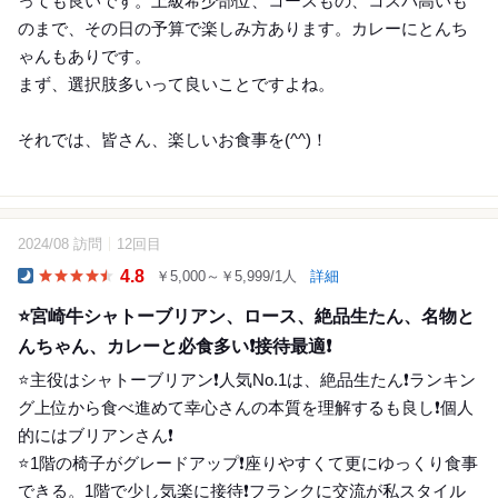
っても良いです。上級希少部位、コースもの、コスパ高いも
のまで、その日の予算で楽しみ方あります。カレーにとんち
ゃんもありです。
まず、選択肢多いって良いことですよね。
それでは、皆さん、楽しいお食事を(^^)！
2024/08 訪問
12回目
15
4.8
￥5,000～￥5,999/1人
詳細
Dinner
⭐️宮崎牛シャトーブリアン、ロース、絶品生たん、名物と
んちゃん、カレーと必食多い❗️接待最適❗️
⭐️主役はシャトーブリアン❗️人気No.1は、絶品生たん❗️ランキン
グ上位から食べ進めて幸心さんの本質を理解するも良し❗️個人
的にはブリアンさん❗️
⭐️1階の椅子がグレードアップ❗️座りやすくて更にゆっくり食事
できる。1階で少し気楽に接待❗️フランクに交流が私スタイル