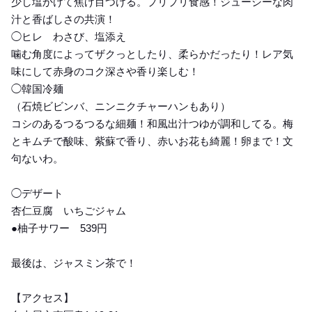
少し塩かけて焦げ目つける。プリプリ食感！ジューシーな肉
汁と香ばしさの共演！
◯ヒレ わさび、塩添え
噛む角度によってザクっとしたり、柔らかだったり！レア気
味にして赤身のコク深さや香り楽しむ！
◯韓国冷麺
（石焼ビビンバ、ニンニクチャーハンもあり）
コシのあるつるつるな細麺！和風出汁つゆが調和してる。梅
とキムチで酸味、紫蘇で香り、赤いお花も綺麗！卵まで！文
句ないわ。
◯デザート
杏仁豆腐 いちごジャム
●柚子サワー 539円
最後は、ジャスミン茶で！
【アクセス】