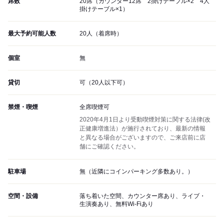
席数
20席（カウンター12席 2掛けテーブル×2 4人
掛けテーブル×1）
最大予約可能人数
20人（着席時）
個室
無
貸切
可（20人以下可）
禁煙・喫煙
全席喫煙可
2020年4月1日より受動喫煙対策に関する法律(改
正健康増進法）が施行されており、最新の情報
と異なる場合がございますので、ご来店前に店
舗にご確認ください。
駐車場
無（近隣にコインパーキング多数あり。）
空間・設備
落ち着いた空間、カウンター席あり、ライブ・
生演奏あり、無料Wi-Fiあり