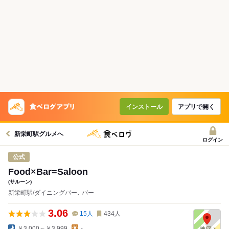
インストール
アプリで開く
新栄町駅グルメへ
ログイン
公式
Food×Bar=Saloon
(サルーン)
新栄町駅/ダイニングバー､ バー
3.06
15
人
434
人
￥3,000～￥3,999
-