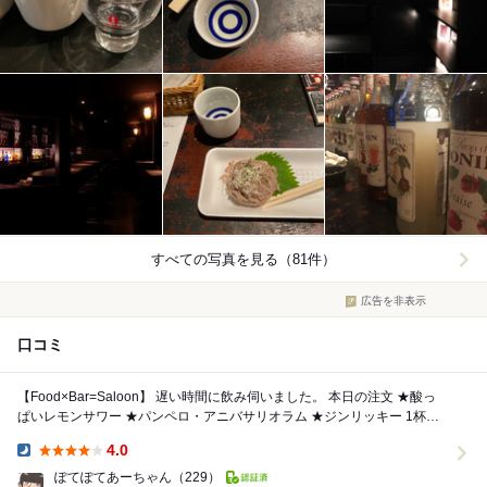
すべての写真を見る（81件）
広告を非表示
口コミ
【Food×Bar=Saloon】 遅い時間に飲み伺いました。 本日の注文 ★酸っ
ぱいレモンサワー ★パンペロ・アニバサリオラム ★ジンリッキー 1杯目
の酸...
4.0
Dinner:
ぽてぽてあーちゃん
（229）