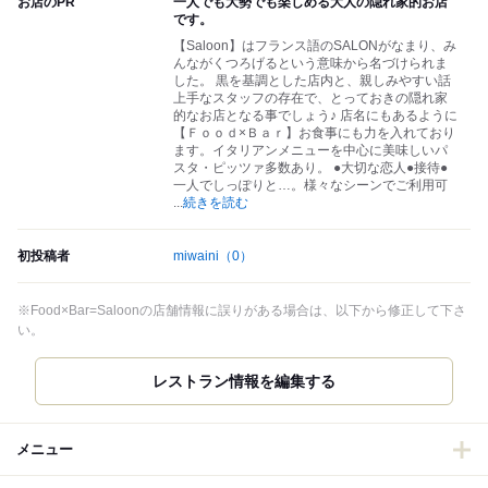
お店のPR
一人でも大勢でも楽しめる大人の隠れ家的お店
です。
【Saloon】はフランス語のSALONがなまり、み
んながくつろげるという意味から名づけられま
した。 黒を基調とした店内と、親しみやすい話
上手なスタッフの存在で、とっておきの隠れ家
的なお店となる事でしょう♪ 店名にもあるように
【Ｆｏｏｄ×Ｂａｒ】お食事にも力を入れており
ます。イタリアンメニューを中心に美味しいパ
スタ・ピッツァ多数あり。 ●大切な恋人●接待●
一人でしっぽりと…。様々なシーンでご利用可
...
続きを読む
初投稿者
miwaini
（0）
※Food×Bar=Saloonの店舗情報に誤りがある場合は、以下から修正して下さ
い。
レストラン情報を編集する
メニュー