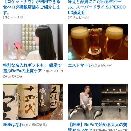
【ロケットナウ】が利用できる
冷えと品質にこだわる生ビー
食べログ掲載店舗をご紹介しま
ル。スーパードライ SUPERCO
す。
LD認定店
(ロケットナウ)
(アサヒビール)
特別な名入れギフトも！ 銀座で
エストマーレ
(名古屋/バー)
選ぶReFaの上質ケア
PR(ReFa GIN
ZA on CREA)
座座はなれ
【銀座】ReFaで始める大人の贅
(名古屋/居酒屋)
沢セルフケア
PR(ReFa GINZA on CR