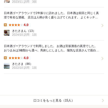
2023/11 訪問
3回
日本酒ゴーアラウンドで2年振りに訪れました。 日本酒は前回と同じく真
澄で有名な酒蔵。 店主は人柄が良く盛り上げてくれます。 よくキッチン
カーも出してます。 2年振り2回...
4.0
Lunch:
きたさまん
（13）
2024/10 訪問
1回
日本酒ゴーアラウンドで利用しました。 お酒は宮坂酒造の真澄でした。
おつまみは3種類から選べ、馬刺しにしました。 陽気な店員さんで面白か
ったので、ひと回りした後に再訪しました...
4.0
Lunch:
きたさま
（86）
2022/10 訪問
1回
口コミをもっと見る（15人）