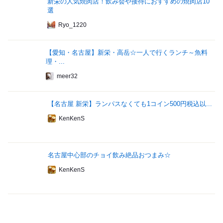
新栄の人気焼肉店！飲み会や接待におすすめの焼肉店10
選
Ryo_1220
【愛知・名古屋】新栄・高岳☆一人で行くランチ～魚料
理・...
meer32
【名古屋 新栄】ランパスなくても1コイン500円税込以...
KenKenS
名古屋中心部のチョイ飲み絶品おつまみ☆
KenKenS