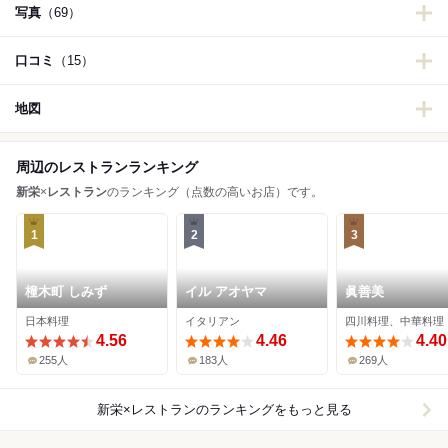
写真
（69）
口コミ
（15）
地図
周辺のレストランランキング
新栄
×
レストラン
のランキング（点数の高いお店）です。
1
2
3
橦木町 しみず
イル アオヤマ
眞善美
日本料理
イタリアン
四川料理、中華料理
4.56
4.46
4.40
255人
183人
269人
新栄×レストラン
のランキングをもっと見る