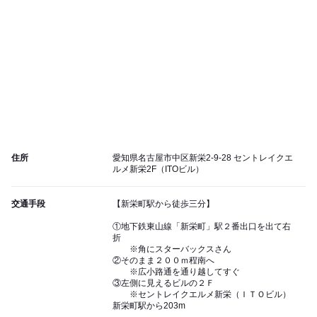
住所
愛知県名古屋市中区新栄2-9-28 セントレイクエ
ルメ新栄2F（ITOビル）
交通手段
【新栄町駅から徒歩三分】
①地下鉄東山線「新栄町」駅２番出口を出て右
折
※角にスターバックスさん
②そのまま２００ｍ程南へ
※広小路通を通り越してすぐ
③左側に見えるビルの２Ｆ
※セントレイクエルメ新栄（ＩＴＯビル）
新栄町駅から203m