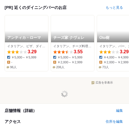
[PR] 近くのダイニングバーのお店
もっと見る
アンティカ・ローマ
チーズ家 クヴェレ
Oto樹
イタリアン、ピザ、ダイニングバー
イタリアン、チーズ料理、ダイニングバー
3.29
3.55
3.29
￥5,000～￥5,999
￥5,000～￥5,999
￥4,000～￥4,999
Dinner:
Dinner:
Dinner:
-
￥2,000～￥2,999
￥2,000～￥2,999
Lunch:
Lunch:
Lunch:
96人
206人
73人
広告を非表示
店舗情報（詳細）
編集
アクセス
住所を編集