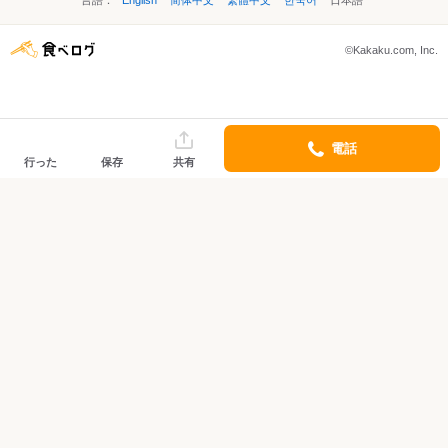
言語：
English
简体中文
繁體中文
한국어
日本語
©Kakaku.com, Inc.
電話
行った
保存
共有