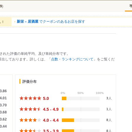
)
9
新栄
×
居酒屋
でクーポンのあるお店を探す
ん！
された評価の単純平均、及び単純分布です。
で算出しております。詳しくは、「
点数・ランキングについて
」をご覧くだ
評価分布
3.86
0%
50%
100%
5.0
4.01
3
人
3.70
4.5 - 4.9
1
人
3.68
3.62
4.0 - 4.4
8
人
3.44
3.5 - 3.9
8
人