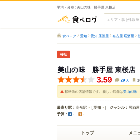
平均・分布 : 美山の味 勝手屋 東桜店
食べログ
食べログ
愛知
愛知 居酒屋
名古屋 居酒屋
移転
美山の味 勝手屋 東桜店
3.59
29
人
1
移転前の店舗情報です。新しい店舗は
美山の味 
最寄り駅：
高岳駅
[
愛知
]
ジャンル：
居酒屋
予算：
-
-
トップ
メニ