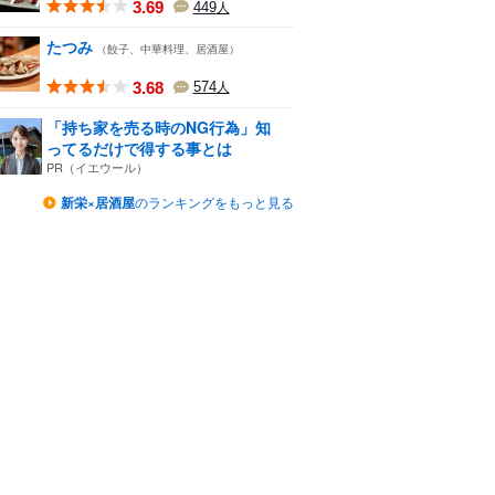
3.69
449
人
たつみ
（餃子、中華料理、居酒屋）
3.68
574
人
「持ち家を売る時のNG行為」知
ってるだけで得する事とは
PR（イエウール）
新栄×居酒屋
のランキングをもっと見る