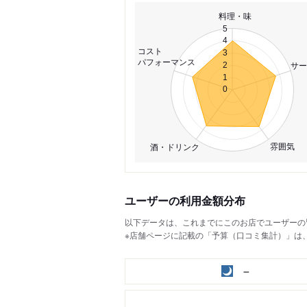
料理・味
5
4
コスト
3
パフォーマンス
サー
2
1
0
雰囲気
酒・ドリンク
ユーザーの利用金額分布
以下データは、これまでにこのお店でユーザーの
※店舗ページに記載の「予算（口コミ集計）」は
－