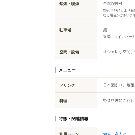
全席喫煙可
禁煙・喫煙
2020年4月1日よ
なる場合がございま
無
駐車場
近隣にコインパー
オシャレな空間、
空間・設備
メニュー
日本酒あり、焼酎
ドリンク
野菜料理にこだわ
料理
特徴・関連情報
知人・友人と
利用シーン