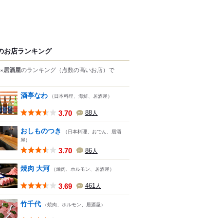
のお店ランキング
×居酒屋
のランキング
（点数の高いお店）
で
酒亭なわ
（日本料理、海鮮、居酒屋）
3.70
88
人
おしものつき
（日本料理、おでん、居酒
屋）
3.70
86
人
焼肉 大河
（焼肉、ホルモン、居酒屋）
3.69
461
人
竹千代
（焼肉、ホルモン、居酒屋）