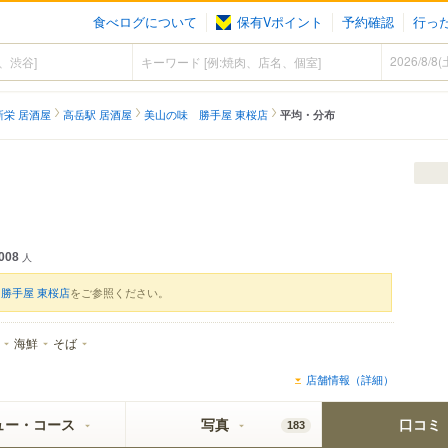
食べログについて
保有Vポイント
予約確認
行っ
新栄 居酒屋
高岳駅 居酒屋
美山の味 勝手屋 東桜店
平均・分布
008
人
勝手屋 東桜店
をご参照ください。
海鮮
そば
店舗情報（詳細）
ュー・コース
写真
口コミ
183