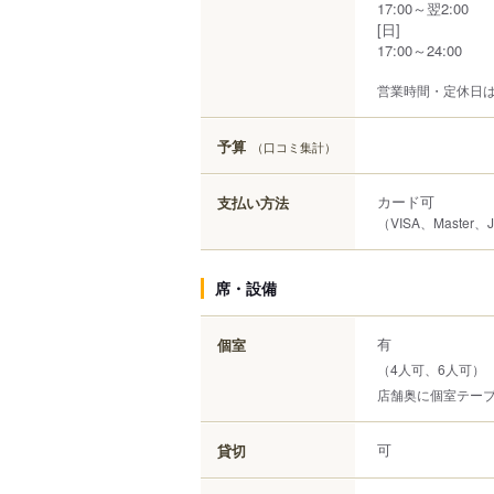
17:00～翌2:00
[日]
17:00～24:00
営業時間・定休日
予算
（口コミ集計）
カード可
支払い方法
（VISA、Master、
席・設備
有
個室
（4人可、6人可）
店舗奥に個室テー
可
貸切