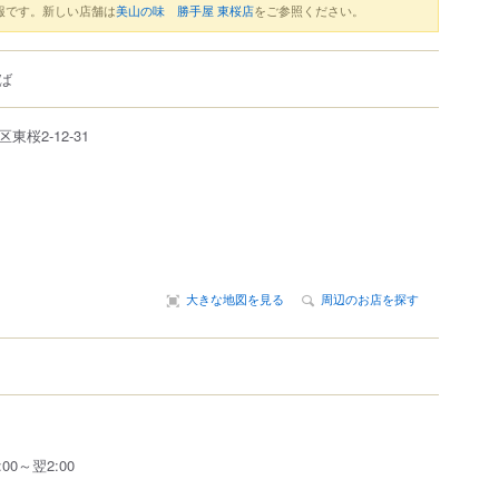
報です。新しい店舗は
美山の味 勝手屋 東桜店
をご参照ください。
ば
区
東桜
2-12-31
大きな地図を見る
周辺のお店を探す
:00～翌2:00