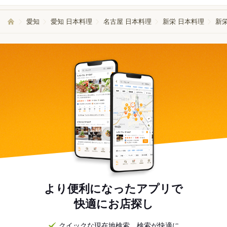
愛知
愛知 日本料理
名古屋 日本料理
新栄 日本料理
新
より便利になったアプリで
快適にお店探し
クイックな現在地検索。検索が快適に