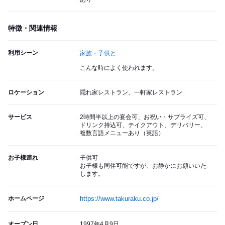
特徴・関連情報
利用シーン
家族・子供と
こんな時によく使われます。
ロケーション
隠れ家レストラン、一軒家レストラン
サービス
2時間半以上の宴会可、お祝い・サプライズ可、
ドリンク持込可、テイクアウト、デリバリー、
複数言語メニューあり（英語）
お子様連れ
子供可
お子様も同伴可能ですが、お静かにお願いいた
します。
ホームページ
https://www.takuraku.co.jp/
オープン日
1997年4月9日