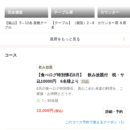
完全個室
テーブル席
カウンター
【嵐山】 5～12名 座敷テー
【テーブル】 （個室）2～8
カウンター席 ８席
ブル
名
座席をもっと見る
コース
飲み放題
【食べログ特別懐石8月】 飲み放題付 税・サ
込10000円 6名様より
10品
8月の食べログ特別懐石。 真心こめた卓楽の料理を、ご
家族・お仲間とどうぞ。
1～30名様
10,000
円
(税込)
詳細・予約
このコース予約で使えるクーポン（1）