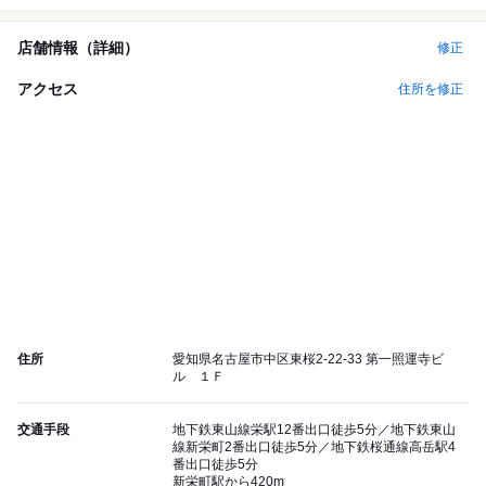
店舗情報（詳細）
修正
アクセス
住所を修正
住所
愛知県名古屋市中区東桜2-22-33 第一照運寺ビ
ル １Ｆ
交通手段
地下鉄東山線栄駅12番出口徒歩5分／地下鉄東山
線新栄町2番出口徒歩5分／地下鉄桜通線高岳駅4
番出口徒歩5分
新栄町駅から420m