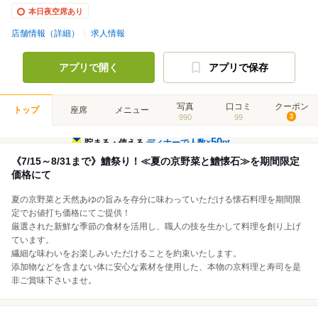
本日夜空席あり
店舗情報（詳細）
求人情報
アプリで開く
アプリで保存
写真
口コミ
クーポン
トップ
座席
メニュー
990
99
3
50
貯まる・使える
ディナーで人数×
pt
《7/15～8/31まで》鱧祭り！≪夏の京野菜と鱧懐石≫を期間限定
価格にて
夏の京野菜と天然あゆの旨みを存分に味わっていただける懐石料理を期間限
定でお値打ち価格にてご提供！
厳選された新鮮な季節の食材を活用し、職人の技を生かして料理を創り上げ
ています。
繊細な味わいをお楽しみいただけることを約束いたします。
添加物などを含まない体に安心な素材を使用した、本物の京料理と寿司を是
非ご賞味下さいませ。