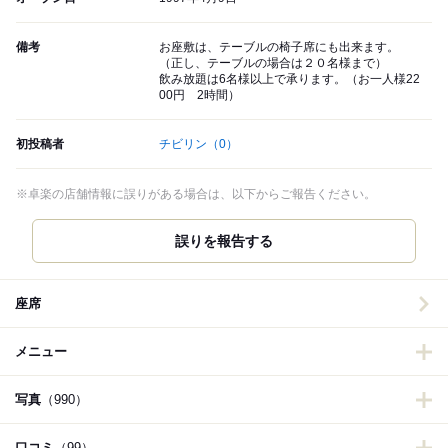
備考
お座敷は、テーブルの椅子席にも出来ます。
（正し、テーブルの場合は２０名様まで）
飲み放題は6名様以上で承ります。（お一人様22
00円 2時間）
初投稿者
チビリン
（0）
※卓楽の店舗情報に誤りがある場合は、以下からご報告ください。
誤りを報告する
座席
メニュー
写真
（990）
口コミ
（99）