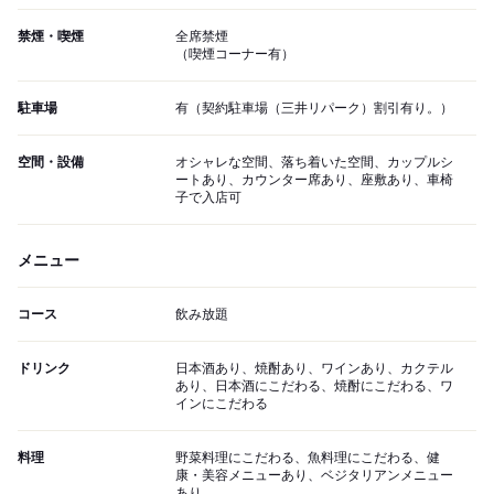
禁煙・喫煙
全席禁煙
（喫煙コーナー有）
駐車場
有（契約駐車場（三井リパーク）割引有り。）
空間・設備
オシャレな空間、落ち着いた空間、カップルシ
ートあり、カウンター席あり、座敷あり、車椅
子で入店可
メニュー
コース
飲み放題
ドリンク
日本酒あり、焼酎あり、ワインあり、カクテル
あり、日本酒にこだわる、焼酎にこだわる、ワ
インにこだわる
料理
野菜料理にこだわる、魚料理にこだわる、健
康・美容メニューあり、ベジタリアンメニュー
あり