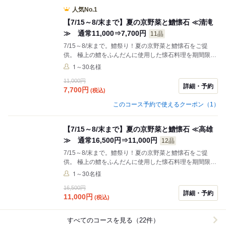
人気No.1
【7/15～8/末まで】夏の京野菜と鱧懐石 ≪清滝
≫ 通常11,000⇒7,700円
11品
7/15～8/末まで。鱧祭り！夏の京野菜と鱧懐石をご提
供。 極上の鱧をふんだんに使用した懐石料理を期間限定
でお値打ち価格にて！
1～30名様
11,000円
詳細・予約
7,700
円
(税込)
このコース予約で使えるクーポン（1）
【7/15～8/末まで】夏の京野菜と鱧懐石 ≪高雄
≫ 通常16,500円⇒11,000円
12品
7/15～8/末まで。鱧祭り！夏の京野菜と鱧懐石をご提
供。 極上の鱧をふんだんに使用した懐石料理を期間限定
でお値打ち価格にて！
1～30名様
16,500円
詳細・予約
11,000
円
(税込)
すべてのコースを見る（22件）