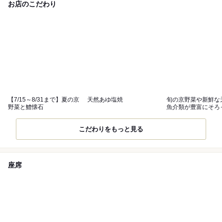
お店のこだわり
【7/15～8/31まで】夏の京
天然あゆ塩焼
旬の京野菜や新鮮な
野菜と鱧懐石
魚介類が豊富にそろ
ます。
こだわりをもっと見る
座席