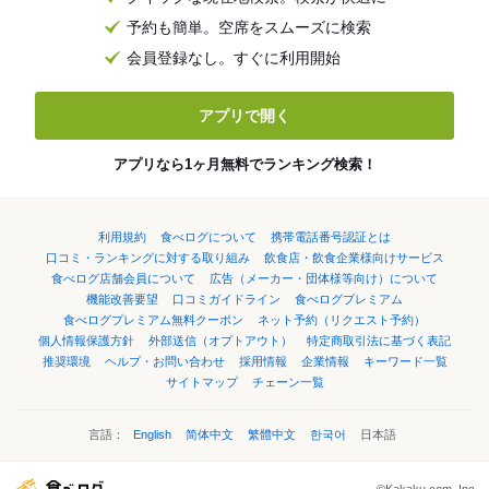
予約も簡単。空席をスムーズに検索
会員登録なし。すぐに利用開始
アプリで開く
アプリなら1ヶ月無料でランキング検索！
利用規約
食べログについて
携帯電話番号認証とは
口コミ・ランキングに対する取り組み
飲食店・飲食企業様向けサービス
食べログ店舗会員について
広告（メーカー・団体様等向け）について
機能改善要望
口コミガイドライン
食べログプレミアム
食べログプレミアム無料クーポン
ネット予約（リクエスト予約）
個人情報保護方針
外部送信（オプトアウト）
特定商取引法に基づく表記
推奨環境
ヘルプ・お問い合わせ
採用情報
企業情報
キーワード一覧
サイトマップ
チェーン一覧
言語：
English
简体中文
繁體中文
한국어
日本語