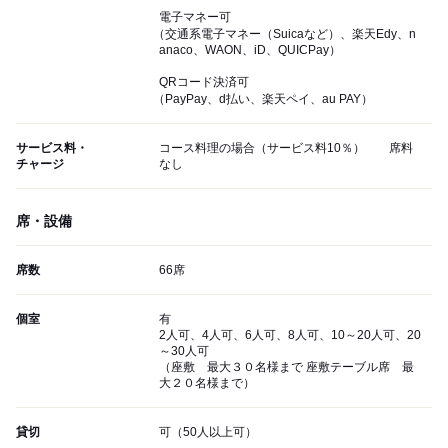
電子マネー可
（交通系電子マネー（Suicaなど）、楽天Edy、n
anaco、WAON、iD、QUICPay）
QRコード決済可
（PayPay、d払い、楽天ペイ、au PAY）
サービス料・
コース料理の場合（サービス料10％） 席料
チャージ
なし
席・設備
席数
66席
個室
有
2人可、4人可、6人可、8人可、10～20人可、20
～30人可
（座敷 最大３０名様まで 座敷テーブル席 最
大２０名様まで）
貸切
可（50人以上可）