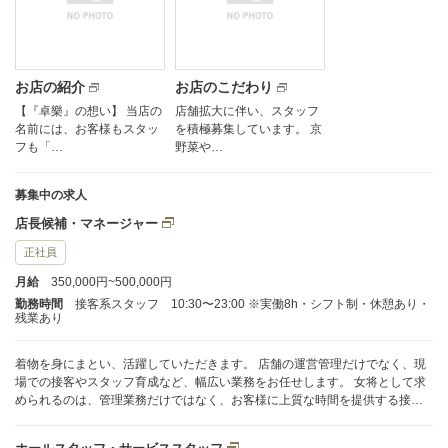
お店の紹介
お店のこだわり
【『卓樂』の想い】 当店の
店舗拡大に伴い、スタッフ
名前には、お客様もスタッ
を積極募集しています。 京
フも「…
野菜や…
募集中の求人
店長候補・マネージャー
正社員
月給
350,000円~500,000円
勤務時間
接客系スタッフ 10:30〜23:00 ※実働8h・シフト制・休憩あり・
残業あり
着物を身にまとい、活躍していただきます。 店舗の運営管理だけでなく、現
場での接客やスタッフ育成など、幅広い業務をお任せします。 女将として求
められるのは、管理業務だけではなく、お客様に上質な時間を提供する接客
スキルや立ち居振る舞いです。 これまでの経験を活かしながら、さらに高い
レベルのサービス提供へ挑戦できる、成長機会の多い環境です。