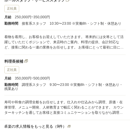
ホールスタッフ・サービススタッフ
正社員
月給
250,000円~350,000円
勤務時間
接客系スタッフ 10:30〜23:00 ※実働8h・シフト制・休憩あり
着物を着用し、お客様をお迎えしていただきます。 将来的には女将として活
躍していただくポジションで、来店時のご案内、料理の提供、会計対応な
ど、接客に関わる一連の業務をお任せします。 お客様にとって最初に目に入
るスタッフであり、お店の印象を左右する重要な役割です。そのため、丁寧
で品のある接客や立ち居振る舞いが求められます。 これまでの経験を活かし
料理長候補
ながら、さらにワンランク上のサービススキルを身につけられる環境です。
正社員
月給
350,000円~500,000円
勤務時間
調理系スタッフ 9:30〜23:00 ※実働8h・シフト制・休憩あり・
残業あり
寿司や和食の調理全般をお任せします。仕入れや仕込みから調理、原価・在
庫管理、メニュー開発、人材教育まで幅広く関わることができます。 カウン
ターキッチンを通してお客様と直接コミュニケーションを取りながら調理で
きる環境です。 食材の知識を深め、一皿一皿に心を込めて提供し、感動を届
ける本格的な日本料理を一緒に作っていきましょう。
卓楽の求人情報をもっと見る（
9
件）