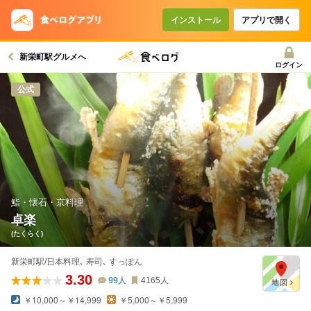
コースで使えるクーポン
戻る
インストール
アプリで開く
新栄町駅グルメへ
クーポンを利用せず予約する
ログイン
公式
鮨・懐石・京料理
卓楽
(たくらく)
新栄町駅/日本料理､ 寿司､ すっぽん
3.30
99
人
4165
人
￥10,000～￥14,999
￥5,000～￥5,999