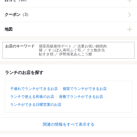
クーポン
（3）
地図
お店のキーワード
個室高級接待デート ／ 法要お祝い鍋焼肉
猪 ／ すっぽん寿司ふぐ筍 ／ クエ鮑弁当
鮎すき焼 ／ 伊勢海老あんこう鱧
ランチのお店を探す
子連れでランチができるお店
個室でランチができるお店
ランチで使える和食のお店
座敷でランチができるお店
ランチができる日曜営業のお店
関連の情報をすべて表示する