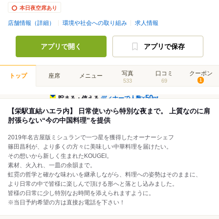
本日夜空席あり
店舗情報（詳細）
環境や社会への取り組み
求人情報
アプリで開く
アプリで保存
写真
口コミ
クーポン
トップ
座席
メニュー
533
69
1
50
貯まる・使える
ディナーで人数×
pt
【栄駅直結ハエラ内】 日常使いから特別な夜まで。 上質なのに肩
肘張らない“今の中国料理”を提供
2019年名古屋版ミシュランで一つ星を獲得したオーナーシェフ
篠田昌利が、より多くの方々に美味しい中華料理を届けたい。
その想いから新しく生まれたKOUGEI。
素材、火入れ、一皿の余韻まで。
虹霓の哲学と確かな味わいを継承しながら、料理への姿勢はそのままに、
より日常の中で皆様に楽しんで頂ける形へと落とし込みました。
皆様の日常に少し特別なお時間を添えられますように。
※当日予約希望の方は直接お電話を下さい！