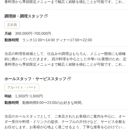
番料理から季節限定メニューまで幅広く経験を積むことが可能です。これま
でのご経験を活かしつつ、新しいアイデアも歓迎しています。 1日の平均的な
調理業務時間は9〜10時間程度で、ランチからディナーまで店舗全体の流れを
調理師・調理スタッフ
把握しながら働いていただきます。 ピークタイムにはチームで連携し、効率
よく調理を進められるよう、役割分担もしっかりしています。 入社後は、先
正社員
輩料理長がOJTでしっかりサポートします。 業務に慣れるまで丁寧に指導
月給
300,000円~700,000円
し、分からないことや不安な点もすぐに相談できる環境です。 あなたの挑戦
を全力でバックアップしますのでご安心ください。
勤務時間
ランチ11:00〜14:00 ディナー17:00〜22:00
当店の料理長候補として、仕込みや調理はもちろん、メニュー開発にも積極
的に携わっていただきます。 四川料理を中心とした中華バル業態のため、定
番料理から季節限定メニューまで幅広く経験を積むことが可能です。これま
でのご経験を活かしつつ、新しいアイデアも歓迎しています。 1日の平均的な
調理業務時間は9〜10時間程度で、ランチからディナーまで店舗全体の流れを
ホールスタッフ・サービススタッフ
把握しながら働いていただきます。 ピークタイムにはチームで連携し、効率
よく調理を進められるよう、役割分担もしっかりしています。 入社後は、先
アルバイト・パート
輩料理長がOJTでしっかりサポートします。 業務に慣れるまで丁寧に指導
時給
1,300円~1,600円
し、分からないことや不安な点もすぐに相談できる環境です。 あなたの挑戦
を全力でバックアップしますのでご安心ください。
勤務時間
勤務時間9:00〜23:00のお好きな時間。
当店のホールスタッフとして、ご来店されたお客様のご案内を中心に、オー
ダー受付や料理・ドリンクの提供、テーブルの片付けなど、サービス全般を
お任せします。お客様が心地よく過ごせるよう、丁寧な接客を心がけていた
だきます。中華料理や四川料理、バルメニューの提供が主な業務です。 1日の