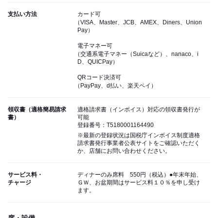
支払い方法
カード可
（VISA、Master、JCB、AMEX、Diners、Union
Pay）
電子マネー可
（交通系電子マネー（Suicaなど）、nanaco、i
D、QUICPay）
QRコード決済可
（PayPay、d払い、楽天ペイ）
領収書（適格簡易請求
適格請求書（インボイス）対応の領収書発行が
書）
可能
登録番号：T5180001164490
※最新の登録状況は国税庁インボイス制度適格
請求書発行事業者公表サイトをご確認いただく
か、店舗にお問い合わせください。
サービス料・
ディナーのみ席料 550円（税込）●年末年始、
チャージ
ＧＷ、お盆期間はサービス料１０％を申し受け
ます。