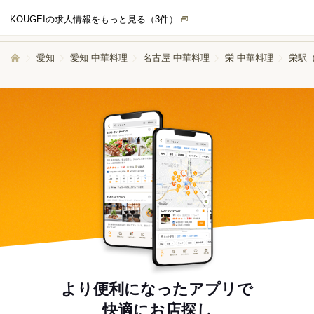
中で忙しい時間帯もありますが、仲間と協力しながら順番にお客様対応を進
KOUGEIの求人情報をもっと見る（
3
件）
めるため、一人で抱え込む心配はありません。分担して取り組むことで、無
理なく働くことができます。 未経験の方やアルバイトが初めての方でも安心
してスタートできるよう、入社後は先輩スタッフがマンツーマンで丁寧に教
愛知
愛知 中華料理
名古屋 中華料理
栄 中華料理
栄駅
えます。分からないことはすぐに相談できる環境なので、接客が初めてでも
安心してご応募ください。
より便利になったアプリで
快適にお店探し