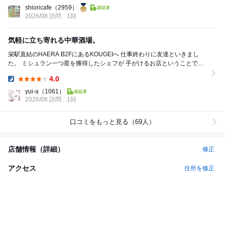
Dinner:
shioricafe
（2959）
2026/08 訪問
1回
気軽に立ち寄れる中華酒場。
栄駅直結のHAERA B2FにあるKOUGEIへ 仕事終わりに友達といきまし
た。 ミシュラン一つ星を獲得したシェフが 手がけるお店ということで期
待して伺いましたが、その期...
4.0
Dinner:
yui-a
（1061）
2026/08 訪問
1回
口コミをもっと見る（69人）
店舗情報（詳細）
修正
アクセス
住所を修正