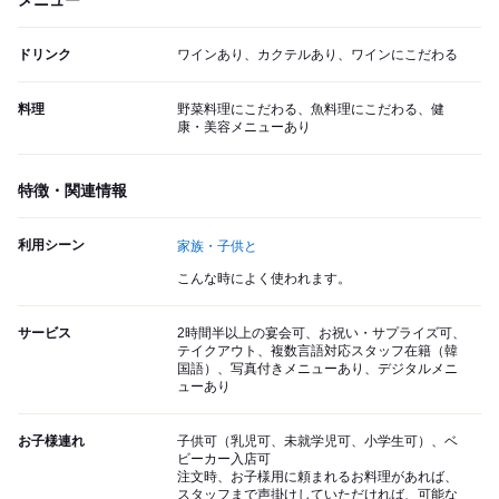
メニュー
ドリンク
ワインあり、カクテルあり、ワインにこだわる
料理
野菜料理にこだわる、魚料理にこだわる、健
康・美容メニューあり
特徴・関連情報
利用シーン
家族・子供と
こんな時によく使われます。
サービス
2時間半以上の宴会可、お祝い・サプライズ可、
テイクアウト、複数言語対応スタッフ在籍（韓
国語）、写真付きメニューあり、デジタルメニ
ューあり
お子様連れ
子供可（乳児可、未就学児可、小学生可）、ベ
ビーカー入店可
注文時、お子様用に頼まれるお料理があれば、
スタッフまで声掛けしていただければ、可能な