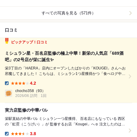
すべての写真を見る（571件）
口コミ
ピックアップ！口コミ
ミシュラン星・百名店監修の極上中華！新栄の人気店「689酒
吧」の2号店が栄に誕生✨
栄3丁目の「HAERA」店内にオープンしたばかりの「KOUGEI」さんへお
邪魔してきました！ こちらは、ミシュラン1つ星獲得かつ「食べログ中国
料理百名店2026」にも選出されているラグジュアリー中華の名店「虹霓
4.2
（こうげい）」の篠田シェフが監修するカジュアル版の新店舗。さらに、
Dinner:
あの新栄の大人気店「6...
chocho358
（93）
2026/06 訪問
1回
実力店監修の中華バル
栄駅直結の中華バル ミシュラン一つ星獲得、 百名店にもなっている 西区
の「虹霓（こうげい）」が 監修するお店「Kougei」へ☺ 注文したのは、
・八寸...
3.8