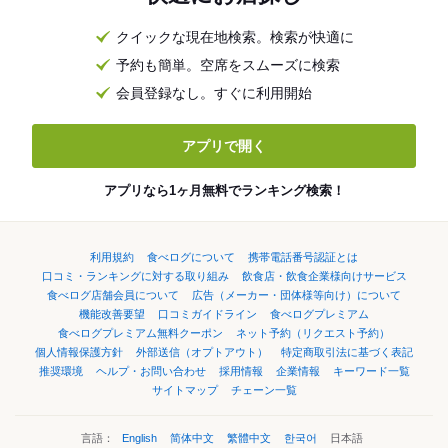
クイックな現在地検索。検索が快適に
予約も簡単。空席をスムーズに検索
会員登録なし。すぐに利用開始
アプリで開く
アプリなら1ヶ月無料でランキング検索！
利用規約
食べログについて
携帯電話番号認証とは
口コミ・ランキングに対する取り組み
飲食店・飲食企業様向けサービス
食べログ店舗会員について
広告（メーカー・団体様等向け）について
機能改善要望
口コミガイドライン
食べログプレミアム
食べログプレミアム無料クーポン
ネット予約（リクエスト予約）
個人情報保護方針
外部送信（オプトアウト）
特定商取引法に基づく表記
推奨環境
ヘルプ・お問い合わせ
採用情報
企業情報
キーワード一覧
サイトマップ
チェーン一覧
言語：
English
简体中文
繁體中文
한국어
日本語