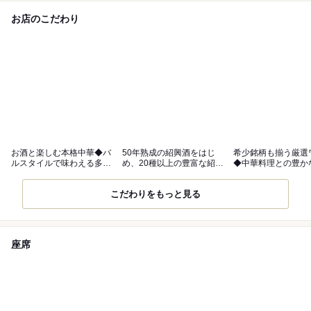
お店のこだわり
お酒と楽しむ本格中華◆バ
50年熟成の紹興酒をはじ
希少銘柄も揃う厳選
ルスタイルで味わえる多彩
め、20種以上の豊富な紹興
◆中華料理との豊か
なアラカルト
酒を堪能
合わせで乾杯
こだわりをもっと見る
座席