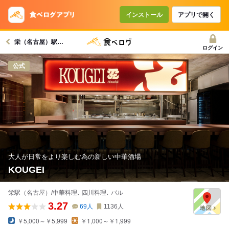
コースで使えるクーポン
戻る
インストール
アプリで開く
栄（名古屋）駅グルメへ
クーポンを利用せず予約する
ログイン
公式
大人が日常をより楽しむ為の新しい中華酒場
KOUGEI
栄駅（名古屋）/中華料理､ 四川料理､ バル
3.27
69
人
1136
人
￥5,000～￥5,999
￥1,000～￥1,999