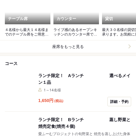
テーブル席
カウンター
貸切
４名様から最大１４名様ま
ライブ感のあるオープンキ
最大３０名様の貸切
でのテーブル席をご用意し
ッチンのカウンター席で心
承ります。お気軽に
ております。
ゆくまでお楽しみ下さい。
でメニューや予算の
下さい。
座席をもっと見る
コース
ランチ限定！ Aランチ 選べるメイ
ン１品
1～14名様
1,650
円
(税込)
詳細・予約
ランチ限定！ Bランチ 蒸し野菜と
焼売定食(焼売４個)
愛ふーむプロジェクトの旬野菜と 焼売を蒸し上げた身体