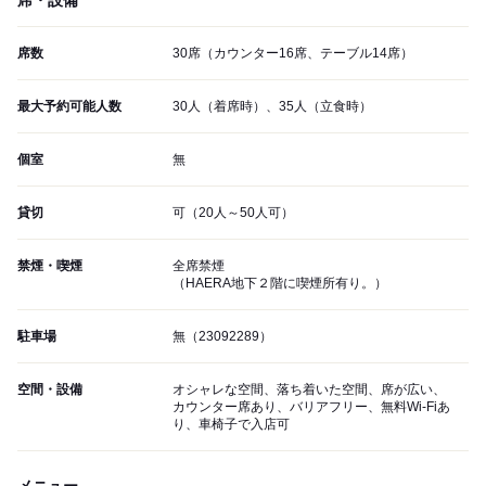
席・設備
席数
30席（カウンター16席、テーブル14席）
最大予約可能人数
30人（着席時）、35人（立食時）
個室
無
貸切
可（20人～50人可）
禁煙・喫煙
全席禁煙
（HAERA地下２階に喫煙所有り。）
駐車場
無（23092289）
空間・設備
オシャレな空間、落ち着いた空間、席が広い、
カウンター席あり、バリアフリー、無料Wi-Fiあ
り、車椅子で入店可