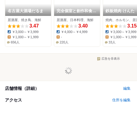
名古屋大酒場だるま
完全個室と創作和食
鉄板焼肉 けんた
こころざし 名古屋栄
居酒屋、焼き鳥、海鮮
居酒屋、日本料理、海鮮
焼肉、ホルモン、居
店
3.47
3.40
3.15
￥3,000～￥3,999
￥4,000～￥4,999
￥3,000～￥3,999
Dinner:
Dinner:
Dinner:
￥1,000～￥1,999
-
￥1,000～￥1,999
Lunch:
Lunch:
Lunch:
656人
220人
33人
広告を非表示
店舗情報（詳細）
編集
アクセス
住所を編集