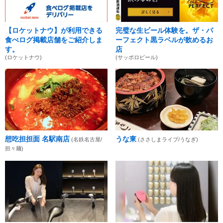
【ロケットナウ】が利用できる
完璧な生ビール体験を。ザ・パ
食べログ掲載店舗をご紹介しま
ーフェクト黒ラベルが飲めるお
す。
店
(ロケットナウ)
(サッポロビール)
想吃担担面 名駅南店
うな東
(名鉄名古屋/
(ささしまライブ/うなぎ)
担々麺)