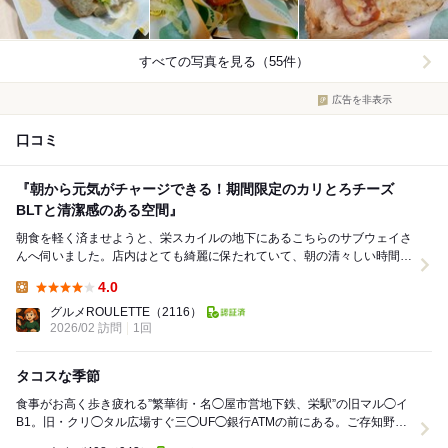
すべての写真を見る（55件）
広告を非表示
口コミ
『朝から元気がチャージできる！期間限定のカリとろチーズ
BLTと清潔感のある空間』
朝食を軽く済ませようと、栄スカイルの地下にあるこちらのサブウェイさ
んへ伺いました。店内はとても綺麗に保たれていて、朝の清々しい時間に
気持ちよく利用できるのが嬉しいですね✨ 今回は...
4.0
Lunch:
グルメROULETTE
（2116）
2026/02 訪問
1回
タコスな季節
食事がお高く歩き疲れる”繁華街・名◯屋市営地下鉄、栄駅”の旧マル◯イ
B1。旧・クリ◯タル広場すぐ三◯UF◯銀行ATMの前にある。ご存知野菜
の摂れるファーストフード店。 ハイロ...