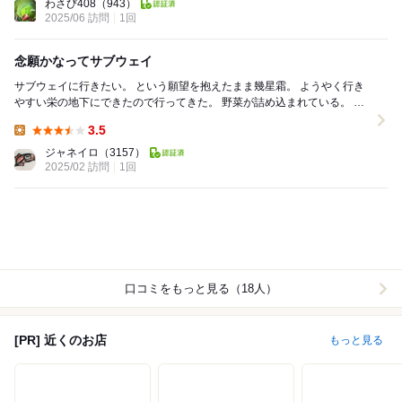
わさび408
（943）
2025/06 訪問
1回
念願かなってサブウェイ
サブウェイに行きたい。 という願望を抱えたまま幾星霜。 ようやく行き
やすい栄の地下にできたので行ってきた。 野菜が詰め込まれている。 生
野菜を家で出そうと思うと、衛生管理が...
3.5
Lunch:
ジャネイロ
（3157）
2025/02 訪問
1回
口コミをもっと見る（18人）
[PR] 近くのお店
もっと見る