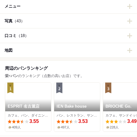
メニュー
写真
（43）
口コミ
（18）
地図
周辺のパンランキング
栄
×
パン
のランキング（点数の高いお店）です。
1
2
3
ESPRIT 名古屋店
IEN Bake house
BRIOCHE Go.
カフェ、パン、ダイニングバー
パン、レストラン、サンドイッチ
3.55
3.53
3.49
409人
497人
228人