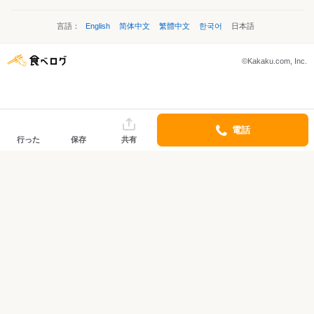
言語：
English
简体中文
繁體中文
한국어
日本語
©Kakaku.com, Inc.
電話
行った
保存
共有