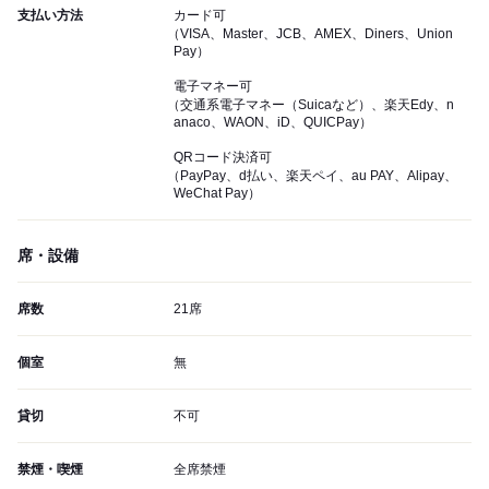
支払い方法
カード可
（VISA、Master、JCB、AMEX、Diners、Union
Pay）
電子マネー可
（交通系電子マネー（Suicaなど）、楽天Edy、n
anaco、WAON、iD、QUICPay）
QRコード決済可
（PayPay、d払い、楽天ペイ、au PAY、Alipay、
WeChat Pay）
席・設備
席数
21席
個室
無
貸切
不可
禁煙・喫煙
全席禁煙