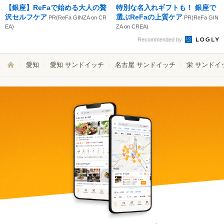
【銀座】ReFaで始める大人の贅
特別な名入れギフトも！ 銀座で
沢セルフケア
選ぶReFaの上質ケア
PR(ReFa GINZA on CR
PR(ReFa GIN
EA)
ZA on CREA)
Recommended by
愛知
愛知 サンドイッチ
名古屋 サンドイッチ
栄 サンドイ