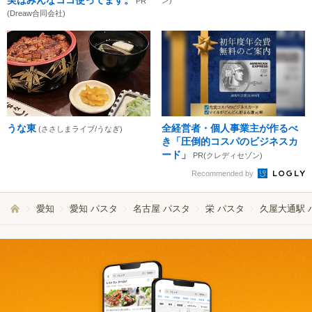
PR
(Dreaw合同会社)
うな東
全経営者・個人事業主が作るべ
(ささしまライブ/うなぎ)
き「圧倒的コスパのビジネスカ
ード」
PR(クレディセゾン)
Recommended by
愛知
愛知 パスタ
名古屋 パスタ
栄 パスタ
久屋大通駅 