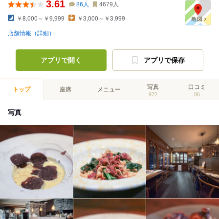
3.61
86
人
4679
人
￥8,000～￥9,999
￥3,000～￥3,999
店舗情報（詳細）
アプリで開く
アプリで保存
写真
口コミ
トップ
座席
メニュー
972
86
写真