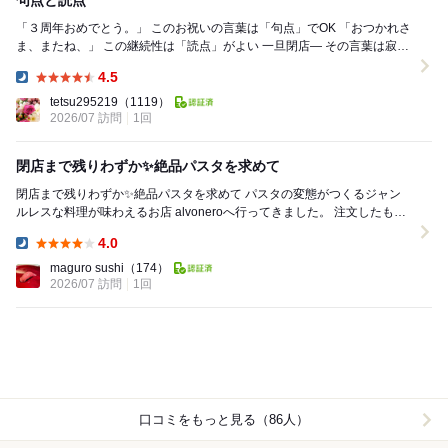
句点と読点
「３周年おめでとう。」 このお祝いの言葉は「句点」でOK 「おつかれさ
ま、またね、」 この継続性は「読点」がよい 一旦閉店― その言葉は寂し
いはずなのに、この...
4.5
Dinner:
tetsu295219
（1119）
2026/07 訪問
1回
閉店まで残りわずか✨絶品パスタを求めて
閉店まで残りわずか✨絶品パスタを求めて パスタの変態がつくるジャン
ルレスな料理が味わえるお店 alvoneroへ行ってきました。 注文したもの
⚫︎3周年記念感謝S...
4.0
Dinner:
maguro sushi
（174）
2026/07 訪問
1回
口コミをもっと見る（86人）