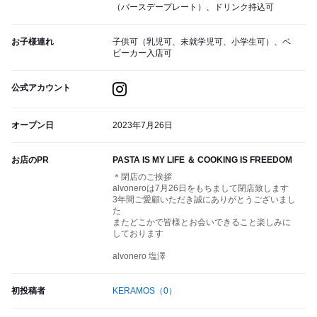
（バースデープレート）、ドリンク持込可
お子様連れ
子供可（乳児可、未就学児可、小学生可）、ベ
ビーカー入店可
公式アカウント
オープン日
2023年7月26日
お店のPR
PASTA IS MY LIFE ＆ COOKING IS FREEDOM
＊閉店のご挨拶
alvoneroは7月26日をもちまして閉店致します
3年間ご愛顧いただき誠にありがとうございまし
た
またどこかで皆様とお会いできること楽しみに
しております
alvonero 塩澤
初投稿者
KERAMOS
（0）