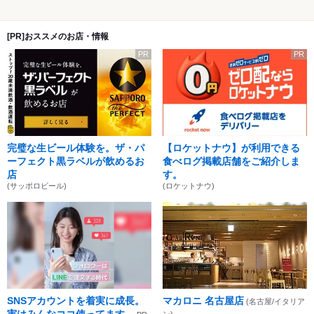
[PR]おススメのお店・情報
PR
PR
完璧な生ビール体験を。ザ・パ
【ロケットナウ】が利用できる
ーフェクト黒ラベルが飲めるお
食べログ掲載店舗をご紹介しま
店
す。
(サッポロビール)
(ロケットナウ)
SNSアカウントを着実に成長。
マカロニ 名古屋店
(名古屋/イタリア
実はみんなココ使ってます。
ン)