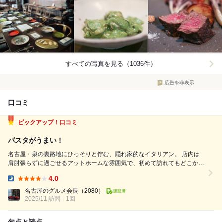
すべての写真を見る（1036件）
広告を非表示
口コミ
ピックアップ！口コミ
パスタがうまい！
名古屋・泉の裏路地にひっそりと佇む、隠れ家的なイタリアン。 店内は
肩肘張らずに過ごせるアットホームな雰囲気で、初めて訪れてもどこか落
ち着ける空間です。スタッフの方の温かい接客も心地よく、ゆっくり食事
4.0
を楽しめます。 今回いただいたパスタは、ソースと麺の一体感が素晴ら
Dinner:
しく、一口食べるごとに素...
名古屋のグルメ会長
（2080）
2025/11 訪問
1回