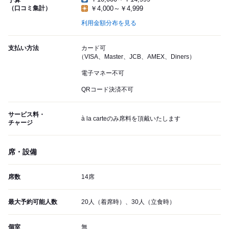
予算
（口コミ集計）
￥4,000～￥4,999
利用金額分布を見る
支払い方法
カード可
（VISA、Master、JCB、AMEX、Diners）
電子マネー不可
QRコード決済不可
サービス料・
à la carteのみ席料を頂戴いたします
チャージ
席・設備
席数
14席
最大予約可能人数
20人（着席時）、30人（立食時）
個室
無