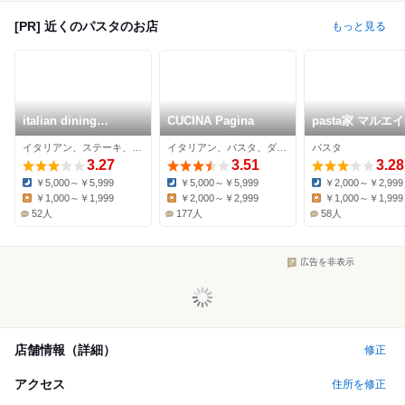
[PR] 近くのパスタのお店
もっと見る
italian dining
CUCINA Pagina
pasta家 マルエ
RIVIERE
リア店
イタリアン、ステーキ、パスタ
イタリアン、パスタ、ダイニングバー
パスタ
3.27
3.51
3.28
￥5,000～￥5,999
￥5,000～￥5,999
￥2,000～￥2,999
Dinner:
Dinner:
Dinner:
￥1,000～￥1,999
￥2,000～￥2,999
￥1,000～￥1,999
Lunch:
Lunch:
Lunch:
52人
177人
58人
広告を非表示
店舗情報（詳細）
修正
アクセス
住所を修正