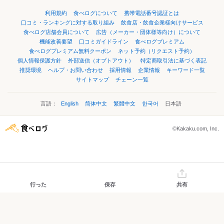
利用規約
食べログについて
携帯電話番号認証とは
口コミ・ランキングに対する取り組み
飲食店・飲食企業様向けサービス
食べログ店舗会員について
広告（メーカー・団体様等向け）について
機能改善要望
口コミガイドライン
食べログプレミアム
食べログプレミアム無料クーポン
ネット予約（リクエスト予約）
個人情報保護方針
外部送信（オプトアウト）
特定商取引法に基づく表記
推奨環境
ヘルプ・お問い合わせ
採用情報
企業情報
キーワード一覧
サイトマップ
チェーン一覧
言語：
English
简体中文
繁體中文
한국어
日本語
©Kakaku.com, Inc.
行った
保存
共有