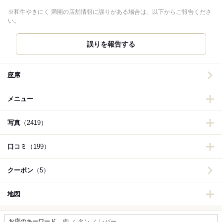
※和牛やきにく 満開の店舗情報に誤りがある場合は、以下からご報告くださ
い。
誤りを報告する
座席
メニュー
写真
（2419）
口コミ
（199）
クーポン
（5）
地図
お店のキーワード
肉 ／ タン ／ レバー