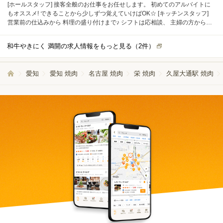
[ホールスタッフ] 接客全般のお仕事をお任せします。 初めてのアルバイトに
もオススメ! できることから少しずつ覚えていけばOK☆ [キッチンスタッフ]
営業前の仕込みから 料理の盛り付けまで♪ シフトは応相談、 主婦の方から学
生さんまで活躍中! 未経験の方も慣れるまでマンツーマンでサポート!! 詳細は
お気軽にお問合せください！
和牛やきにく 満開の求人情報をもっと見る（
2
件）
愛知
愛知 焼肉
名古屋 焼肉
栄 焼肉
久屋大通駅 焼肉