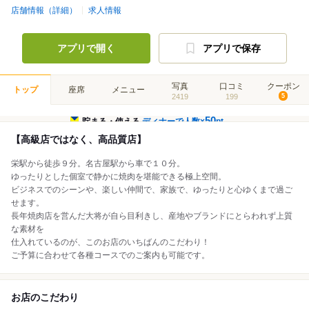
店舗情報（詳細）
求人情報
アプリで開く
アプリで保存
写真
口コミ
クーポン
トップ
座席
メニュー
2419
199
5
50
貯まる・使える
ディナーで人数×
pt
【高級店ではなく、高品質店】
栄駅から徒歩９分。名古屋駅から車で１０分。
ゆったりとした個室で静かに焼肉を堪能できる極上空間。
ビジネスでのシーンや、楽しい仲間で、家族で、ゆったりと心ゆくまで過ご
せます。
長年焼肉店を営んだ大将が自ら目利きし、産地やブランドにとらわれず上質
な素材を
仕入れているのが、このお店のいちばんのこだわり！
ご予算に合わせて各種コースでのご案内も可能です。
お店のこだわり