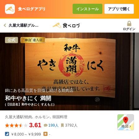
コースで使えるクーポン
戻る
インストール
アプリで開く
久屋大通駅グルメへ
クーポンを利用せず予約する
ログイン
公式
錦にある高品質を目指し続ける焼肉店
和牛やきにく 満開
(【旧店名】和牛やきにく すえもと)
久屋大通駅/焼肉､ ホルモン､ 韓国料理
3.61
199
人
3792
人
￥8,000～￥9,999
-