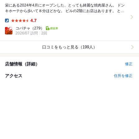
栄にある2024年4月にオープンした、とっても綺麗な焼肉屋さん。 ドン
キホーテから歩いて８分ほどかな。 ビルの2階にお店はあります。 とっ
ても綺麗な店内でほぼ個室なの...
4.7
Dinner:
コバチャ
（279）
2026/07 訪問
2回
口コミをもっと見る（199人）
店舗情報（詳細）
修正
アクセス
住所を修正