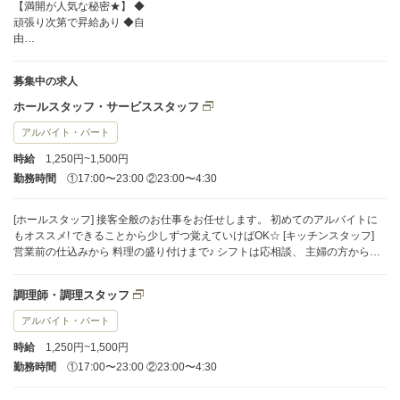
【満開が人気な秘密★】 ◆
頑張り次第で昇給あり ◆自
由…
募集中の求人
ホールスタッフ・サービススタッフ
アルバイト・パート
時給
1,250円~1,500円
勤務時間
①17:00〜23:00 ②23:00〜4:30
[ホールスタッフ] 接客全般のお仕事をお任せします。 初めてのアルバイトに
もオススメ! できることから少しずつ覚えていけばOK☆ [キッチンスタッフ]
営業前の仕込みから 料理の盛り付けまで♪ シフトは応相談、 主婦の方から学
生さんまで活躍中! 未経験の方も慣れるまでマンツーマンでサポート!! 詳細は
お気軽にお問合せください！
調理師・調理スタッフ
アルバイト・パート
時給
1,250円~1,500円
勤務時間
①17:00〜23:00 ②23:00〜4:30