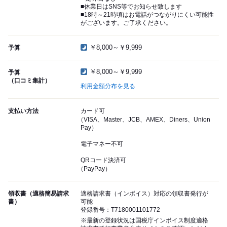
■休業日はSNS等でお知らせ致します
■18時～21時頃はお電話がつながりにくい可能性
がございます。ご了承ください。
￥8,000～￥9,999
予算
￥8,000～￥9,999
予算
（口コミ集計）
利用金額分布を見る
支払い方法
カード可
（VISA、Master、JCB、AMEX、Diners、Union
Pay）
電子マネー不可
QRコード決済可
（PayPay）
領収書（適格簡易請求
適格請求書（インボイス）対応の領収書発行が
書）
可能
登録番号：T7180001101772
※最新の登録状況は国税庁インボイス制度適格