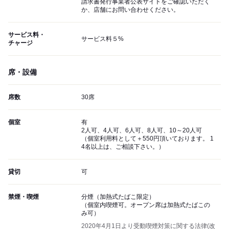
請求書発行事業者公表サイトをご確認いただく
か、店舗にお問い合わせください。
サービス料・
サービス料５%
チャージ
席・設備
席数
30席
個室
有
2人可、4人可、6人可、8人可、10～20人可
（個室利用料として＋550円頂いております。 1
4名以上は、ご相談下さい。）
貸切
可
禁煙・喫煙
分煙（加熱式たばこ限定）
（個室内喫煙可。オープン席は加熱式たばこの
み可）
2020年4月1日より受動喫煙対策に関する法律(改