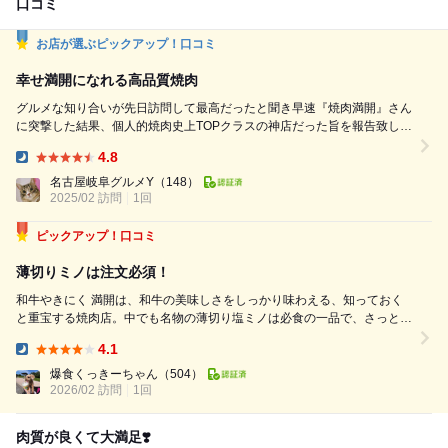
口コミ
お店が選ぶピックアップ！口コミ
幸せ満開になれる高品質焼肉
グルメな知り合いが先日訪問して最高だったと聞き早速『焼肉満開』さん
に突撃した結果、個人的焼肉史上TOPクラスの神店だった旨を報告致しま
す 席は個室(喫煙可)とテーブル席、カウンターも有り ◉まず感動したのが
4.8
開閉できる扉の中に上着をかけられるので上着が煙臭くなりにくい点 な
Dinner:
かなかありそうでない気遣いが嬉しいです 【食べたもの】 ☆☆☆厚切り
名古屋岐阜グルメY
（148）
2025/02 訪問
タン元 ¥3,960 ➡︎これは絶ッ...
1回
ピックアップ！口コミ
薄切りミノは注文必須！
和牛やきにく 満開は、和牛の美味しさをしっかり味わえる、知っておく
と重宝する焼肉店。中でも名物の薄切り塩ミノは必食の一品で、さっと炙
るだけでコリッとした歯切れの良さと旨みが一気に広がります。クセや臭
4.1
みは一切なく、塩加減も絶妙。ミノの概念が変わるほどの美味しさで、最
Dinner:
初の一皿としても、途中の箸休めとして...
爆食くっきーちゃん
（504）
2026/02 訪問
1回
肉質が良くて大満足❣️