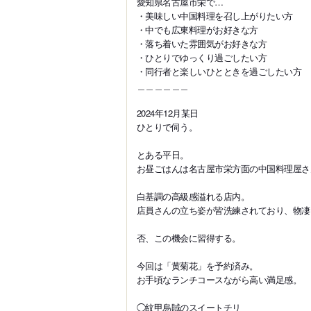
愛知県名古屋市栄で…
・美味しい中国料理を召し上がりたい方
・中でも広東料理がお好きな方
・落ち着いた雰囲気がお好きな方
・ひとりでゆっくり過ごしたい方
・同行者と楽しいひとときを過ごしたい方
＿＿＿＿＿＿
2024年12月某日
ひとりで伺う。
とある平日。
お昼ごはんは名古屋市栄方面の中国料理屋さ
白基調の高級感溢れる店内。
店員さんの立ち姿が皆洗練されており、物凄
否、この機会に習得する。
今回は「黄菊花」を予約済み。
お手頃なランチコースながら高い満足感。
◯紋甲烏賊のスイートチリ