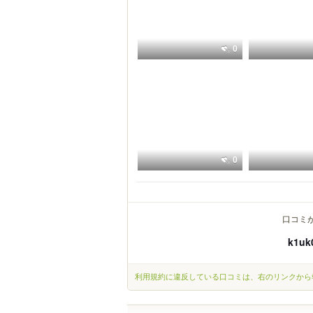
0
0
口コミ
k1uk
利用規約に違反している口コミは、右のリンクから