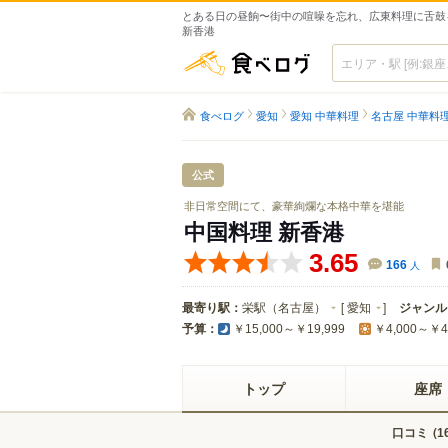
とある日の昼餉〜街中の喧噪を忘れ、広東料理に舌鼓を
新香港
食べログ
食べログ
愛知
愛知 中華料理
名古屋 中華料
公式
非日常空間にて、豪華絢爛な本格中華を堪能
中国料理 新香港
3.65
166
人
最寄り駅：
栄駅（名古屋）
[
愛知
]
ジャンル
予算：
￥15,000～￥19,999
￥4,000～￥4
トップ
座席
口コミ
(
1