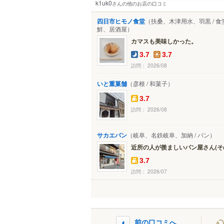
k1uk0
さんの他のお店の口コミ
四日市ヒモノ食堂
（扶桑、木津用水、羽黒 / 食
鮮、居酒屋）
カマスも美味しかった。
3.7
3.7
訪問： 2026/08
いと重菓舗
（彦根 / 和菓子）
3.7
訪問： 2026/08
サカエパン
（岐阜、名鉄岐阜、加納 / パン）
近所の人が羨ましいパン屋さん(そ
3.7
訪問： 2026/07
前の口コミへ