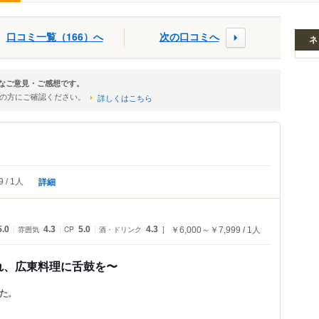
口コミ一覧（166）へ
次の口コミへ
ネ
的なご意見・ご感想です。
店の方にご確認ください。
詳しくはこちら
詳細
9
1人
5.0
雰囲気
4.3
CP
5.0
酒・ドリンク
4.3
￥6,000～￥7,999
1人
れ、広東料理に舌鼓を〜
た。