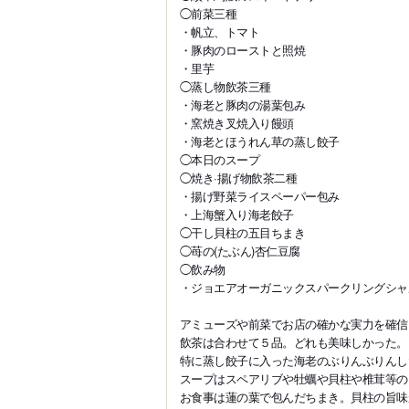
◯前菜三種
・帆立、トマト
・豚肉のローストと照焼
・里芋
◯蒸し物飲茶三種
・海老と豚肉の湯葉包み
・窯焼き叉焼入り饅頭
・海老とほうれん草の蒸し餃子
◯本日のスープ
◯焼き·揚げ物飲茶二種
・揚げ野菜ライスペーパー包み
・上海蟹入り海老餃子
◯干し貝柱の五目ちまき
◯苺の(たぶん)杏仁豆腐
◯飲み物
・ジョエアオーガニックスパークリングシャ
アミューズや前菜でお店の確かな実力を確信
飲茶は合わせて５品。どれも美味しかった。
特に蒸し餃子に入った海老のぶりんぶりんし
スープはスペアリブや牡蠣や貝柱や椎茸等の
お食事は蓮の葉で包んだちまき。貝柱の旨味