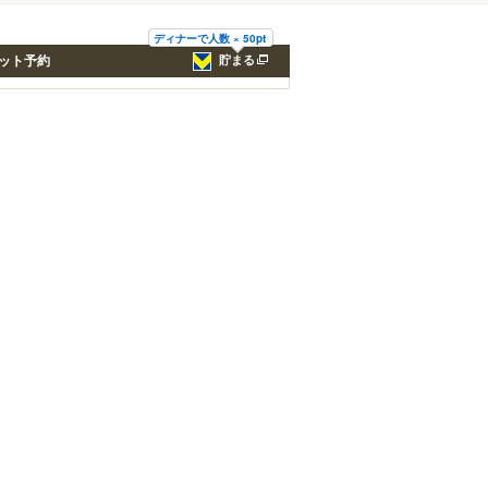
ディナーで人数 × 50pt
ット予約
貯まる