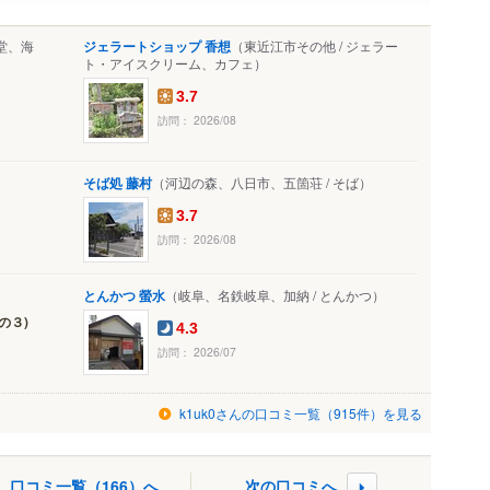
堂、海
ジェラートショップ 香想
（東近江市その他 / ジェラー
ト・アイスクリーム、カフェ）
3.7
訪問： 2026/08
そば処 藤村
（河辺の森、八日市、五箇荘 / そば）
3.7
訪問： 2026/08
とんかつ 螢水
（岐阜、名鉄岐阜、加納 / とんかつ）
の３)
4.3
訪問： 2026/07
k1uk0さんの口コミ一覧（915件）を見る
口コミ一覧（166）へ
次の口コミへ