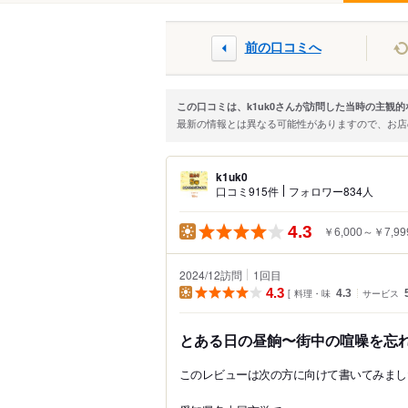
前の口コミへ
この口コミは、k1uk0さんが訪問した当時の主観
最新の情報とは異なる可能性がありますので、お
k1uk0
口コミ915件
フォロワー834人
4.3
￥6,000～￥7,99
2024/12訪問
1
回目
4.3
料理・味
4.3
サービス
とある日の昼餉〜街中の喧噪を忘
このレビューは次の方に向けて書いてみまし