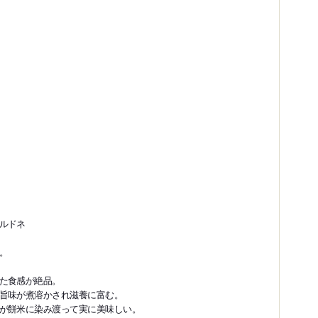
ルドネ
。
た食感が絶品。
旨味が煮溶かされ滋養に富む。
が餅米に染み渡って実に美味しい。