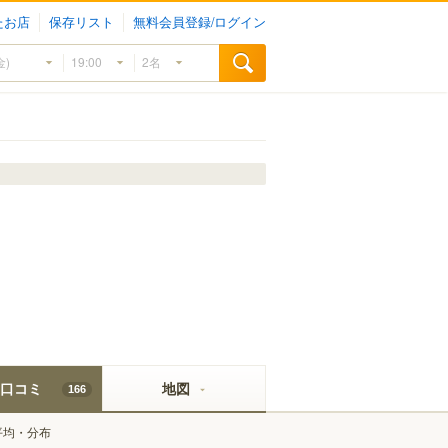
たお店
保存リスト
無料会員登録/ログイン
口コミ
地図
166
平均・分布