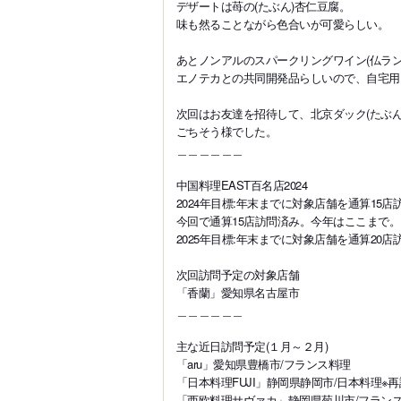
デザートは苺の(たぶん)杏仁豆腐。
味も然ることながら色合いが可愛らしい。
あとノンアルのスパークリングワイン(仏ラ
エノテカとの共同開発品らしいので、自宅用
次回はお友達を招待して、北京ダック(たぶ
ごちそう様でした。
＿＿＿＿＿＿
中国料理EAST百名店2024
2024年目標:年末までに対象店舗を通算15店
今回で通算15店訪問済み。今年はここまで。
2025年目標:年末までに対象店舗を通算20店
次回訪問予定の対象店舗
「香蘭」愛知県名古屋市
＿＿＿＿＿＿
主な近日訪問予定(１月～２月)
「aru」愛知県豊橋市/フランス料理
「日本料理FUJI」静岡県静岡市/日本料理※再
「西欧料理サヴァカ」静岡県菊川市/フランス