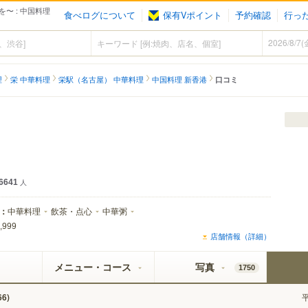
〜 : 中国料理
食べログについて
保有Vポイント
予約確認
行っ
理
栄 中華料理
栄駅（名古屋） 中華料理
中国料理 新香港
口コミ
6641
人
：
中華料理
飲茶・点心
中華粥
,999
店舗情報（詳細）
メニュー・コース
写真
1750
)
66