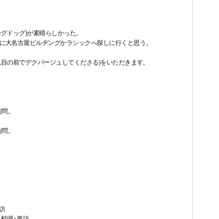
ングドッグ)が素晴らしかった。
に大名古屋ビルヂングかラシックへ探しに行くと思う。
ん目の前でデクパージュしてくださる)をいただきます。
訪問。
訪問。
訪
料理※再訪