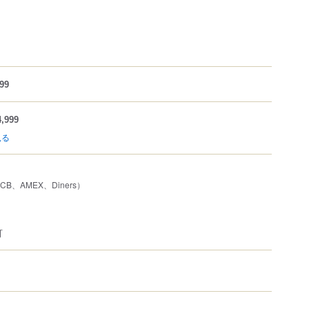
99
,999
見る
JCB、AMEX、Diners）
可