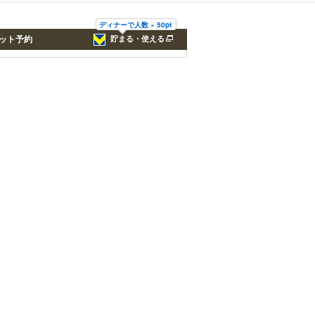
ディナーで人数 × 50pt
ット予約
貯まる・使える