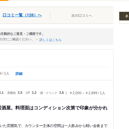
口コミ一覧（128）へ
次の口コミへ
ネ
の主観的なご意見・ご感想です。
店の方にご確認ください。
詳しくはこちら
詳細
9
1人
3.1
雰囲気
3.5
CP
3.2
酒・ドリンク
3.6
￥2,000～￥2,999
1人
居酒屋。料理面はコンディション次第で印象が分かれ
いた雰囲気で、カウンター主体の空間は一人飲みから軽い会食まで