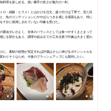
魚料理を楽しめる、使い勝手の良さが魅力の一軒。
トロ・縞鯵・ヒラメ）と山かけを注文。盛り付けは丁寧で、見た目
と、魚のコンディションにややばらつきを感じる場面もあり、特に
を十分に発揮しきれていない印象を受けた。
の醤油ダレがよく、全体のバランスとしては食べやすくまとまって
感じる部分もあり、調理や組み立ての工夫次第で印象は大きく変わ
けに、素材の状態が安定すれば評価はさらに伸びるポテンシャルを
変わりそうなため、今後のブラッシュアップにも期待したい。
0
0
0