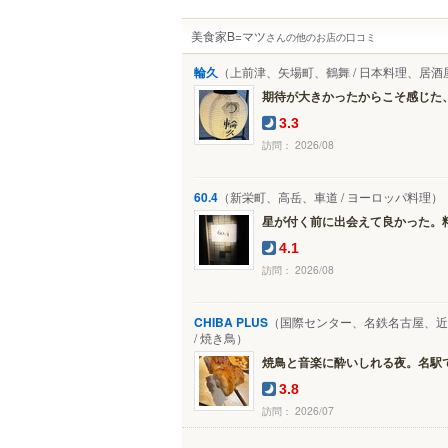
美食家B=マツ
さんの他のお店の口コミ
輪久
（上前津、矢場町、鶴舞 / 日本料理、居酒
期待が大きかったからこそ感じた、少
3.3
訪問： 2026/08
60.4
（新栄町、高岳、車道 / ヨーロッパ料理）
星が付く前に出会えて良かった。料理
4.1
訪問： 2026/08
CHIBA PLUS
（国際センター、名鉄名古屋、近
/ 焼き鳥）
焼鳥と音楽に酔いしれる夜。名駅で見
3.8
訪問： 2026/07