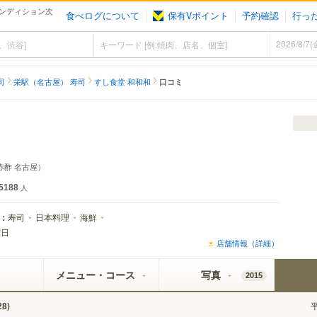
ンディション次
食べログについて
保有Vポイント
予約確認
行っ
司
栄駅（名古屋） 寿司
すし食堂 和和和
口コミ
赤酢 名古屋）
5188
人
：
寿司
日本料理
海鮮
曜日
店舗情報（詳細）
メニュー・コース
写真
2015
)
28