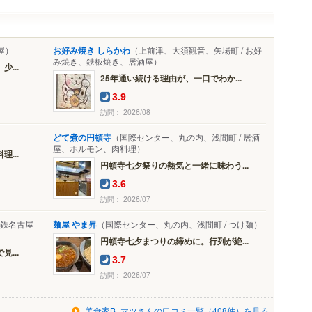
屋）
お好み焼き しらかわ
（上前津、大須観音、矢場町 / お好
み焼き、鉄板焼き、居酒屋）
...
25年通い続ける理由が、一口でわか...
3.9
訪問： 2026/08
どて煮の円頓寺
（国際センター、丸の内、浅間町 / 居酒
屋、ホルモン、肉料理）
...
円頓寺七夕祭りの熱気と一緒に味わう...
3.6
訪問： 2026/07
鉄名古屋
麺屋 やま昇
（国際センター、丸の内、浅間町 / つけ麺）
円頓寺七夕まつりの締めに。行列が絶...
...
3.7
訪問： 2026/07
美食家B=マツさんの口コミ一覧（408件）を見る