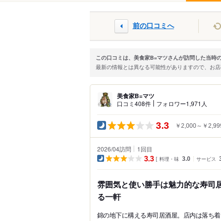
前の口コミへ
この口コミは、美食家B=マツさんが訪問した当時
最新の情報とは異なる可能性がありますので、お
美食家B=マツ
口コミ408件
フォロワー1,971人
3.3
￥2,000～￥2,99
2026/04訪問
1
回目
3.3
料理・味
3.0
サービス
雰囲気と使い勝手は魅力的な寿司
る一軒
錦の地下に構える寿司居酒屋。店内は落ち着