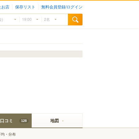
たお店
保存リスト
無料会員登録/ログイン
口コミ
地図
128
平均・分布