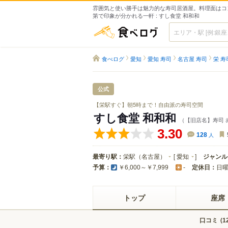
雰囲気と使い勝手は魅力的な寿司居酒屋。料理面はコ
第で印象が分かれる一軒 : すし食堂 和和和
食べログ
食べログ
愛知
愛知 寿司
名古屋 寿司
栄 寿
公式
【栄駅すぐ】朝5時まで！自由派の寿司空間
すし食堂 和和和
（【旧店名】寿司 
3.30
128
人
最寄り駅：
栄駅（名古屋）
[
愛知
]
ジャンル
予算：
定休日：
日
￥6,000～￥7,999
-
トップ
座席
口コミ
(
1