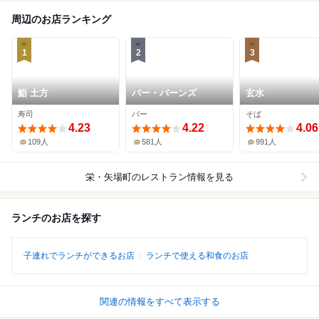
周辺のお店ランキング
1
2
3
鮨 土方
バー・バーンズ
玄水
寿司
バー
そば
4.23
4.22
4.06
109人
581人
991人
栄・矢場町
のレストラン情報を見る
ランチのお店を探す
子連れでランチができるお店
ランチで使える和食のお店
関連の情報をすべて表示する