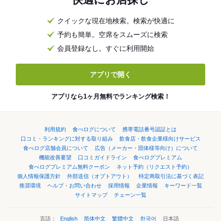
クイックな現在地検索。検索が快適に
予約も簡単。空席をスムーズに検索
会員登録なし。すぐに利用開始
アプリで開く
アプリなら1ヶ月無料でランキング検索！
利用規約
食べログについて
携帯電話番号認証とは
口コミ・ランキングに対する取り組み
飲食店・飲食企業様向けサービス
食べログ店舗会員について
広告（メーカー・団体様等向け）について
機能改善要望
口コミガイドライン
食べログプレミアム
食べログプレミアム無料クーポン
ネット予約（リクエスト予約）
個人情報保護方針
外部送信（オプトアウト）
特定商取引法に基づく表記
推奨環境
ヘルプ・お問い合わせ
採用情報
企業情報
キーワード一覧
サイトマップ
チェーン一覧
言語：
English
简体中文
繁體中文
한국어
日本語