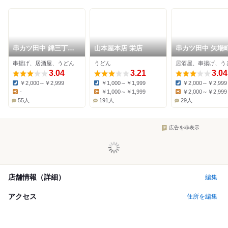
串カツ田中 錦三丁目
山本屋本店 栄店
串カツ田中 矢場
店
串揚げ、居酒屋、うどん
うどん
居酒屋、串揚げ、う
3.04
3.21
3.04
￥2,000～￥2,999
￥1,000～￥1,999
￥2,000～￥2,999
Dinner:
Dinner:
Dinner:
-
￥1,000～￥1,999
￥2,000～￥2,999
Lunch:
Lunch:
Lunch:
55人
191人
29人
広告を非表示
店舗情報（詳細）
編集
アクセス
住所を編集