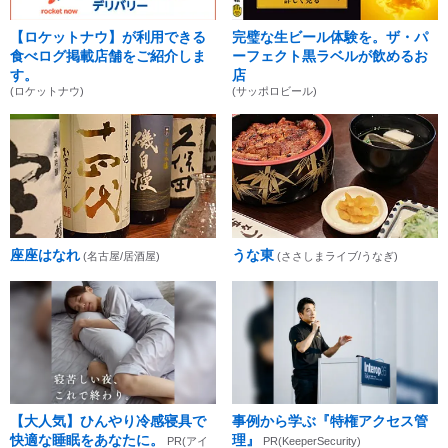
【ロケットナウ】が利用できる
完璧な生ビール体験を。ザ・パ
食べログ掲載店舗をご紹介しま
ーフェクト黒ラベルが飲めるお
す。
店
(ロケットナウ)
(サッポロビール)
座座はなれ
うな東
(名古屋/居酒屋)
(ささしまライブ/うなぎ)
【大人気】ひんやり冷感寝具で
事例から学ぶ『特権アクセス管
快適な睡眠をあなたに。
理』
PR(アイ
PR(KeeperSecurity)