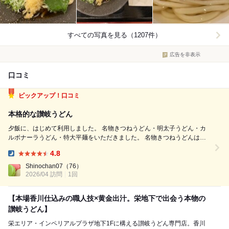
すべての写真を見る（1207件）
広告を非表示
口コミ
ピックアップ！口コミ
本格的な讃岐うどん
夕飯に、はじめて利用しました。 名物きつねうどん・明太子うどん・カ
ルボナーラうどん・特大平麺をいただきました。 名物きつねうどんは、
香川県直送のお揚げを店内調理されています。 醤油・味醂・砂糖で味付
4.8
けして、提供前に蜂蜜で味付けするそうです。 油揚げは、肉厚で大きく
Dinner:
ジューシーで出汁がたっぷり染...
Shinochan07
（76）
2026/04 訪問
1回
【本場香川仕込みの職人技×黄金出汁。栄地下で出会う本物の
讃岐うどん】
栄エリア・インペリアルプラザ地下1Fに構える讃岐うどん専門店。香川