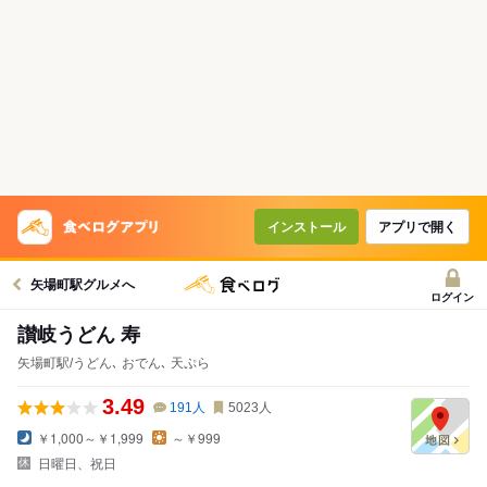
インストール
アプリで開く
矢場町駅グルメへ
ログイン
讃岐うどん 寿
矢場町駅/うどん､ おでん､ 天ぷら
3.49
191
人
5023
人
￥1,000～￥1,999
～￥999
日曜日、祝日