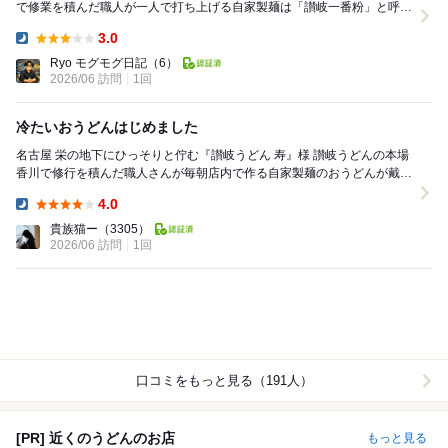
で修業を積んだ職人が一人で打ち上げる自家製麺は「讃岐一番粉」と呼ば
れる讃岐うどん専用小麦を使用し、その日の気温・湿...
3.0
Dinner:
Ryo モグモグ日記
（6）
2026/06 訪問
1回
冷たいおうどんはじめました
名古屋 栄の地下にひっそりと佇む『讃岐うどん 寿』様 讃岐うどんの本場
香川で修行を積んだ職人さんが毎朝店内で作る自家製麺のおうどんが戴け
るお店です 厳選した希少な小麦を使用し...
4.0
Dinner:
貴族猫ー
（3305）
2026/06 訪問
1回
口コミをもっと見る（191人）
[PR] 近くのうどんのお店
もっと見る