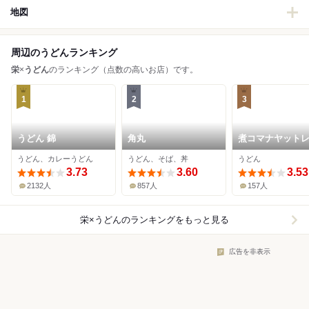
地図
周辺のうどんランキング
栄
×
うどん
のランキング（点数の高いお店）です。
1
2
3
うどん 錦
角丸
煮コマナヤット
うどん、カレーうどん
うどん、そば、丼
うどん
3.73
3.60
3.53
2132人
857人
157人
栄×うどん
のランキングをもっと見る
広告を非表示