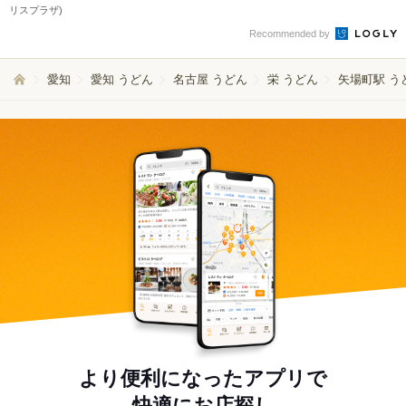
リスプラザ)
Recommended by
愛知
愛知 うどん
名古屋 うどん
栄 うどん
矢場町駅 う
より便利になったアプリで
快適にお店探し