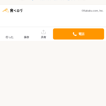
©Kakaku.com, Inc.
電話
行った
保存
共有