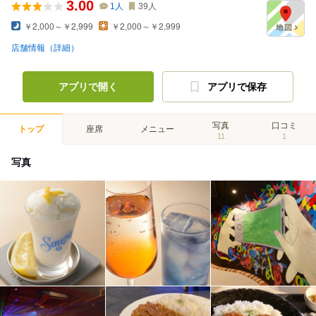
3.00
1
人
39
人
￥2,000～￥2,999
￥2,000～￥2,999
店舗情報（詳細）
アプリで開く
アプリで保存
写真
口コミ
トップ
座席
メニュー
11
1
写真