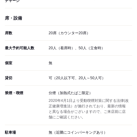
チャージ
席・設備
席数
20席（カウンター20席）
最大予約可能人数
20人（着席時）、50人（立食時）
個室
無
貸切
可（20人以下可、20人～50人可）
禁煙・喫煙
分煙（加熱式たばこ限定）
2020年4月1日より受動喫煙対策に関する法律(改
正健康増進法）が施行されており、最新の情報
と異なる場合がございますので、ご来店前に店
舗にご確認ください。
駐車場
無（近隣にコインパーキングあり）