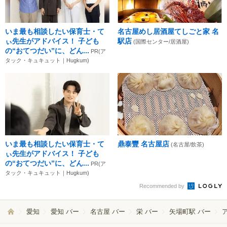
いま最も相談したい保育士・て
名古屋めし居酒屋てしごと家 名
ぃ先生がアドバイス！ 子ども
駅店
(国際センター/居酒屋)
の“おてつだい”に、どん...
PR(ア
タック・キュキュット｜Hugkum)
いま最も相談したい保育士・て
鼎泰豐 名古屋店
(名古屋/飲茶)
ぃ先生がアドバイス！ 子ども
の“おてつだい”に、どん...
PR(ア
タック・キュキュット｜Hugkum)
Recommended by
愛知
愛知 バー
名古屋 バー
栄 バー
矢場町駅 バー