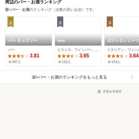
周辺のバー・お酒ランキング
栄
×
バー・お酒
のランキング（点数の高いお店）です。
1
2
3
バー キュラソー
non
ガストロノミー
ヤナギヤ
バー
ビストロ、ワインバー、ダイニングバー
3.81
3.65
3.64
287人
115人
134人
栄×バー・お酒
のランキングをもっと見る
広告を非表示