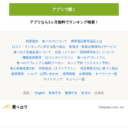
アプリで開く
アプリなら1ヶ月無料でランキング検索！
利用規約
食べログについて
携帯電話番号認証とは
口コミ・ランキングに対する取り組み
飲食店・飲食企業様向けサービス
食べログ店舗会員について
広告（メーカー・団体様等向け）について
機能改善要望
口コミガイドライン
食べログプレミアム
食べログプレミアム無料クーポン
ネット予約（リクエスト予約）
個人情報保護方針
外部送信（オプトアウト）
特定商取引法に基づく表記
推奨環境
ヘルプ・お問い合わせ
採用情報
企業情報
キーワード一覧
サイトマップ
チェーン一覧
言語：
English
简体中文
繁體中文
한국어
日本語
©Kakaku.com, Inc.