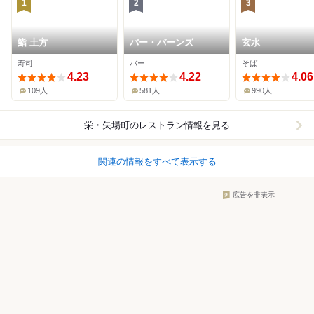
1
2
3
鮨 土方
バー・バーンズ
玄水
寿司
バー
そば
4.23
4.22
4.06
109人
581人
990人
栄・矢場町
のレストラン情報を見る
関連の情報をすべて表示する
広告を非表示