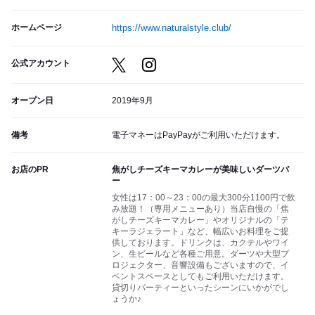
ホームページ
https://www.naturalstyle.club/
公式アカウント
オープン日
2019年9月
備考
電子マネーはPayPayがご利用いただけます。
お店のPR
焦がしチーズキーマカレーが美味しいダーツバ
ー
女性は17：00～23：00の最大300分1100円で飲
み放題！（専用メニューあり）当店自慢の「焦
がしチーズキーマカレー」やオリジナルの「テ
キーラジェラート」など、幅広いお料理をご提
供しております。ドリンクは、カクテルやワイ
ン、生ビールなど各種ご用意。ダーツや大型プ
ロジェクター、音響設備もございますので、イ
ベントスペースとしてもご利用いただけます。
貸切りパーティーといったシーンにいかがでし
ょうか♪