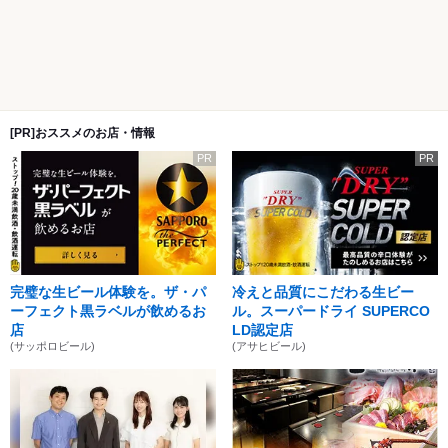
[PR]おススメのお店・情報
PR
PR
完璧な生ビール体験を。ザ・パ
冷えと品質にこだわる生ビー
ーフェクト黒ラベルが飲めるお
ル。スーパードライ SUPERCO
店
LD認定店
(サッポロビール)
(アサヒビール)