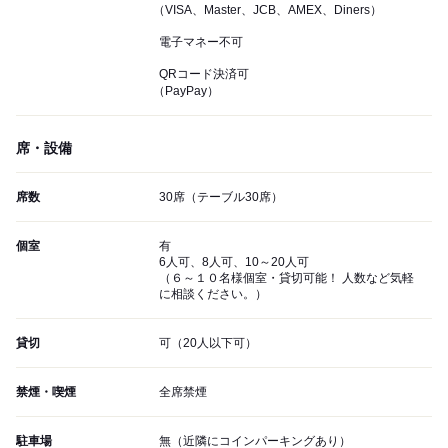
（VISA、Master、JCB、AMEX、Diners）
電子マネー不可
QRコード決済可
（PayPay）
席・設備
席数
30席（テーブル30席）
個室
有
6人可、8人可、10～20人可
（６～１０名様個室・貸切可能！ 人数など気軽
に相談ください。）
貸切
可（20人以下可）
禁煙・喫煙
全席禁煙
駐車場
無（近隣にコインパーキングあり）