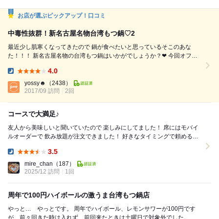
お店が選ぶピックアップ！口コミ
中毒性抜群！新名古屋名物台湾もつ鍋♡2
最近少し肌寒くなってきたので 鍋が食べたいと思っているそこのあな
た！！！ 新名古屋名物の台湾もつ鍋はいかがでしょうか？❤︎ 今回オフ会
にておじゃましました♫ ＊お店について＊ 荒畑に1号店のある台湾もつ鍋
4.0
仁さん。 台湾もつ鍋の生みの親、元祖のお店です♪ 名古屋の中心部である
Dinner:
栄に2号店が出来ました◎ 栄駅クリスタル広場から徒歩5分ほど、住吉地
yossy☻
（2438）
2017/09 訪問
区にあります。 かに本家さんの裏手の...
2回
コースで大満足♪
友人から美味しいと聞いていたので 楽しみにしてました！ 席にはモバイ
ルオーダーで 飲み放題が注文できました！ 好きなタイミングで頼めるの
で モバイルオーダー愛好家です...
3.5
Dinner:
mire_chan
（187）
2025/12 訪問
1回
周年で100円ハイボールの激うま台湾もつ鍋店
やっと… やっとです。 周年でハイボール、レモンサワーが100円です
が、前々回きた時は入れず、前回来たときは土曜日で対象外でした。 今