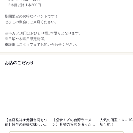
・2本目以降 1本200円
期間限定のお得なイベントです！
ぜひこの機会にご来店ください。
※串カツ10円はおひとり様1本限りとなります。
※日曜〜木曜日限定開催。
※詳細はスタッフまでお問い合わせください。
お店のこだわり
【当店発祥★元祖台湾もつ
【必食！〆の台湾ラーメ
人気の個室・６～1
鍋】旨辛の絶妙な味わいが
ン】具材の旨味を吸った麺
切可能！
クセになる！
は影の立役者！