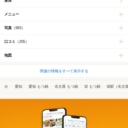
座席
メニュー
写真
（993）
口コミ
（205）
地図
関連の情報をすべて表示する
愛知
愛知 もつ鍋
名古屋 もつ鍋
栄 もつ鍋
栄駅（名古屋