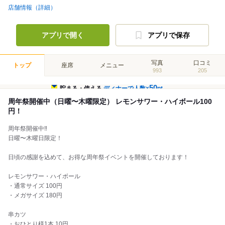
店舗情報（詳細）
アプリで開く
アプリで保存
写真
口コミ
トップ
座席
メニュー
993
205
50
貯まる・使える
ディナーで人数×
pt
周年祭開催中（日曜〜木曜限定） レモンサワー・ハイボール100
円！
周年祭開催中‼️
日曜〜木曜日限定！
日頃の感謝を込めて、お得な周年祭イベントを開催しております！
レモンサワー・ハイボール
・通常サイズ 100円
・メガサイズ 180円
串カツ
・おひとり様1本 10円