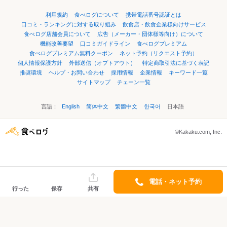
利用規約
食べログについて
携帯電話番号認証とは
口コミ・ランキングに対する取り組み
飲食店・飲食企業様向けサービス
食べログ店舗会員について
広告（メーカー・団体様等向け）について
機能改善要望
口コミガイドライン
食べログプレミアム
食べログプレミアム無料クーポン
ネット予約（リクエスト予約）
個人情報保護方針
外部送信（オプトアウト）
特定商取引法に基づく表記
推奨環境
ヘルプ・お問い合わせ
採用情報
企業情報
キーワード一覧
サイトマップ
チェーン一覧
言語：
English
简体中文
繁體中文
한국어
日本語
©Kakaku.com, Inc.
電話・ネット予約
行った
保存
共有