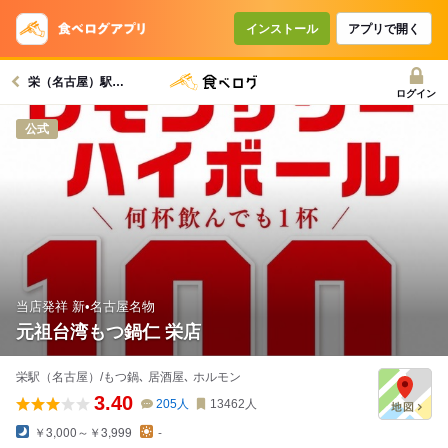
インストール
アプリで開く
栄（名古屋）駅グルメへ
ログイン
公式
当店発祥 新•名古屋名物
元祖台湾もつ鍋仁 栄店
栄駅（名古屋）/もつ鍋､ 居酒屋､ ホルモン
3.40
205
人
13462
人
￥3,000～￥3,999
-