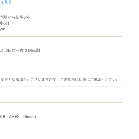
報を見る
内駅から徒歩6分
歩6分
2m
（L.O）2日に一度２回転制
は変更となる場合がございますので、ご来店前に店舗にご確認ください。
JCB、AMEX、Diners）