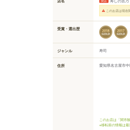
店名
寿しの吉乃
閉店
このお店は現在
受賞・選出歴
寿司
ジャンル
愛知県
名古屋市中
住所
このお店は「関市観
※移転前の情報は最