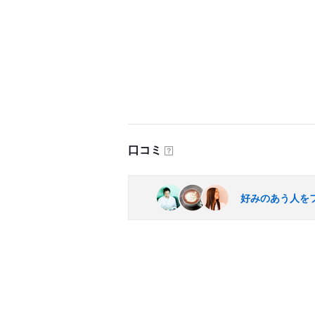
口コミ
？
好みのあう人を