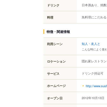
日本酒あり、焼酎
ドリンク
魚料理にこだわる
料理
特徴・関連情報
知人・友人と
利用シーン
こんな時によく使
隠れ家レストラン
ロケーション
ドリンク持込可
サービス
ホームページ
http://www.sush
2012年10月13日
オープン日