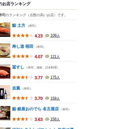
のお店ランキング
寿司
のランキング
（点数の高いお店）
です。
鮨 土方
（寿司）
4.23
109
人
寿し道 桜田
（寿司）
4.07
121
人
冨すし
（寿司、海鮮、日本料理）
3.77
175
人
吉凰
（寿司）
3.70
159
人
鮨 銀座おのでら 名古屋店
（寿司）
3.63
158
人