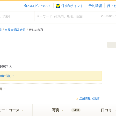
食べログについて
保有Vポイント
予約確認
行っ
司
久屋大通駅 寿司
寿しの吉乃
10074
人
情報に関して
司
店舗情報（詳細）
ュー・コース
写真
口コミ
5480