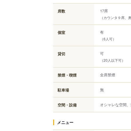
17席
席数
（カウンタ９席、
有
個室
（6人可）
可
貸切
（20人以下可）
全席禁煙
禁煙・喫煙
無
駐車場
オシャレな空間、
空間・設備
メニュー