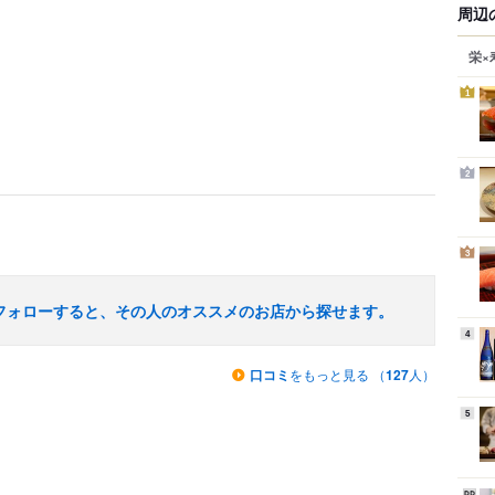
周辺
栄×
1
2
3
フォローすると、その人のオススメのお店から探せます。
4
口コミ
をもっと見る （
127
人）
5