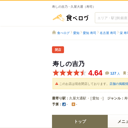
寿しの吉乃 - 久屋大通（寿司）
食べログ
食べログ
愛知
愛知 寿司
名古屋 寿司
栄 寿
閉店
寿しの吉乃
4.64
127
人
このお店は現在閉店しております。
店舗の掲載
最寄り駅：
久屋大通駅
[
愛知
]
ジャンル：
寿
予算：
-
-
トップ
メニ