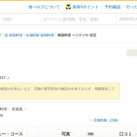
食べログについて
保有Vポイント
予約確認
行っ
理
栄 韓国料理
矢場町駅 韓国料理
韓国料理 ベジテジや 栄店
517
人
実確認が出来ないなど、店舗の運営状況の確認が出来ておらず、掲載保留して
料理
居酒屋
99
店舗情報（詳細）
ュー・コース
写真
口コミ
398