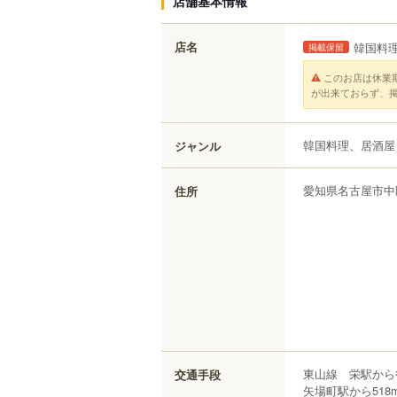
店舗基本情報
店名
韓国料理
掲載保留
このお店は休業
が出来ておらず、
韓国料理、居酒屋
ジャンル
愛知県
名古屋市中
住所
東山線 栄駅から
交通手段
矢場町駅から518