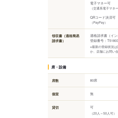
電子マネー可
（交通系電子マネー（S
QRコード決済可
（PayPay）
適格請求書（イン
領収書（適格簡易
登録番号：T518030
請求書）
※最新の登録状況
か、店舗にお問い
席・設備
80席
席数
無
個室
可
貸切
（20人～50人可）