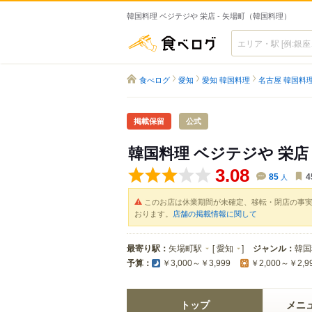
韓国料理 ベジテジや 栄店 - 矢場町（韓国料理）
食べログ
食べログ
愛知
愛知 韓国料理
名古屋 韓国料
掲載保留
公式
韓国料理 ベジテジや 栄店
3.08
85
人
4
このお店は休業期間が未確定、移転・閉店の事
おります。
店舗の掲載情報に関して
最寄り駅：
矢場町駅
[
愛知
]
ジャンル：
韓国
予算：
￥3,000～￥3,999
￥2,000～￥2,9
トップ
メニ