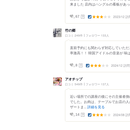
来ました 店内はハングルの看板があった
2023/12 訪
？
67
竹の郷
口コミ 249件
フォロワー 133人
直前予約にも関わらず対応していただ
率激高！！ 韓国アイドルの音楽が 味は
2024/12 訪問
？
8
アオチップ
口コミ 549件
フォロワー 137人
近い場所での講座の後にその主催者側
でした。お肉は、テーブルでお店の人
ザートま...
詳細を見る
2024/08 訪
？
14