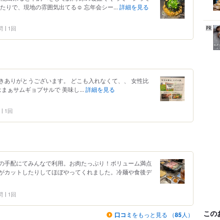
りで、現地の雰囲気出てる☺️ 忘年会シー...
詳細を見る
問
1回
きありがとうございます。 どこも入れなくて、、 女性比
まぁサムギョプサルで 美味し...
詳細を見る
1回
の手配にてみんなで利用。お肉たっぷり！ボリューム満点
がカットしたりしてほぼやってくれました。冷麺や食後デ
問
1回
この
口コミ
をもっと見る （
85
人）