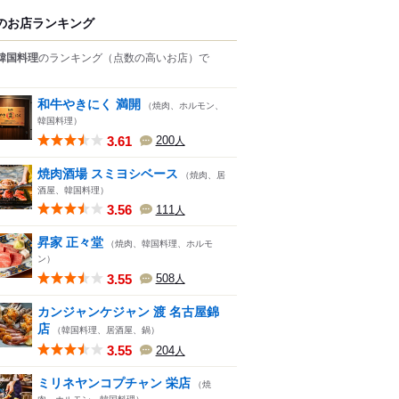
のお店ランキング
韓国料理
のランキング
（点数の高いお店）
で
和牛やきにく 満開
（焼肉、ホルモン、
韓国料理）
3.61
200
人
焼肉酒場 スミヨシベース
（焼肉、居
酒屋、韓国料理）
3.56
111
人
昇家 正々堂
（焼肉、韓国料理、ホルモ
ン）
3.55
508
人
カンジャンケジャン 渡 名古屋錦
店
（韓国料理、居酒屋、鍋）
3.55
204
人
ミリネヤンコプチャン 栄店
（焼
肉、ホルモン、韓国料理）