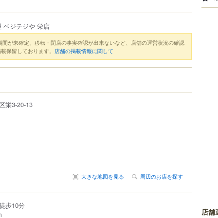
 ベジテジや 栄店
期間が未確定、移転・閉店の事実確認が出来ないなど、店舗の運営状況の確認
掲載保留しております。
店舗の掲載情報に関して
区
栄
3-20-13
大きな地図を見る
周辺のお店を探す
徒歩10分
店舗
m