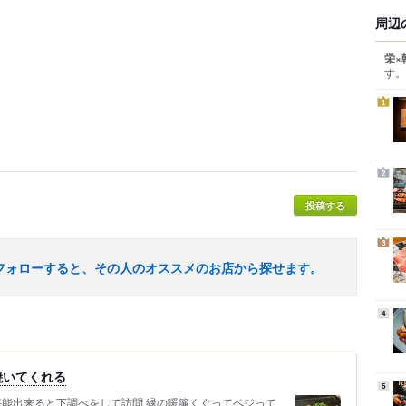
周辺
栄×
す。
1
2
投稿する
3
フォローすると、その人のオススメのお店から探せます。
4
焼いてくれる
5
堪能出来ると下調べをして訪問 緑の暖簾くぐってベジって