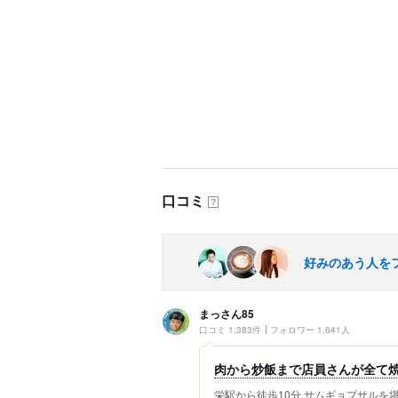
口コミ
？
好みのあう人を
まっさん85
口コミ 1,383件
フォロワー 1,641人
肉から炒飯まで店員さんが全て
栄駅から徒歩10分 サムギョプサルを