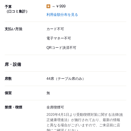
～￥999
予算
（口コミ集計）
利用金額分布を見る
支払い方法
カード不可
電子マネー不可
QRコード決済不可
席・設備
席数
44席（テーブル席のみ）
個室
無
禁煙・喫煙
全席喫煙可
2020年4月1日より受動喫煙対策に関する法律(改
正健康増進法）が施行されており、最新の情報
と異なる場合がございますので、ご来店前に店
舗にご確認ください。