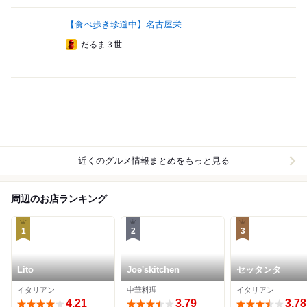
【食べ歩き珍道中】名古屋栄
だるま３世
近くのグルメ情報まとめをもっと見る
周辺のお店ランキング
1
2
3
Lito
Joe'skitchen
セッタンタ
イタリアン
中華料理
イタリアン
4.21
3.79
3.78