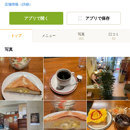
店舗情報（詳細）
アプリで開く
アプリで保存
写真
口コミ
トップ
メニュー
281
83
写真