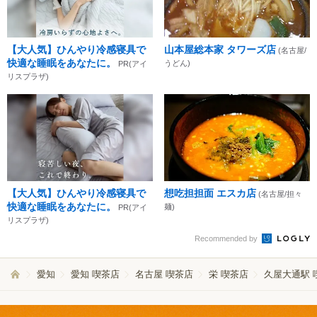
【大人気】ひんやり冷感寝具で
山本屋総本家 タワーズ店
(名古屋/
快適な睡眠をあなたに。
うどん)
PR(アイ
リスプラザ)
【大人気】ひんやり冷感寝具で
想吃担担面 エスカ店
(名古屋/担々
快適な睡眠をあなたに。
麺)
PR(アイ
リスプラザ)
Recommended by
愛知
愛知 喫茶店
名古屋 喫茶店
栄 喫茶店
久屋大通駅 