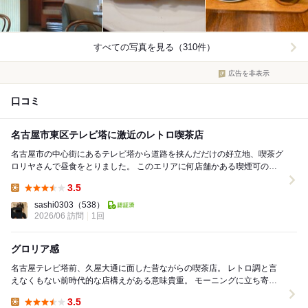
すべての写真を見る（310件）
広告を非表示
口コミ
名古屋市東区テレビ塔に激近のレトロ喫茶店
名古屋市の中心街にあるテレビ塔から道路を挟んだだけの好立地、喫茶グ
ロリヤさんで昼食をとりました。 このエリアに何店舗かある喫煙可のレ
トロ喫茶の１つです。 店内に静かに流れるジャ...
3.5
Lunch:
sashi0303
（538）
2026/06 訪問
1回
グロリア感
名古屋テレビ塔前、久屋大通に面した昔ながらの喫茶店。 レトロ調と言
えなくもない前時代的な店構えがある意味貴重。 モーニングに立ち寄っ
てみましたが店頭の喫煙可のマークにやや及び腰...
3.5