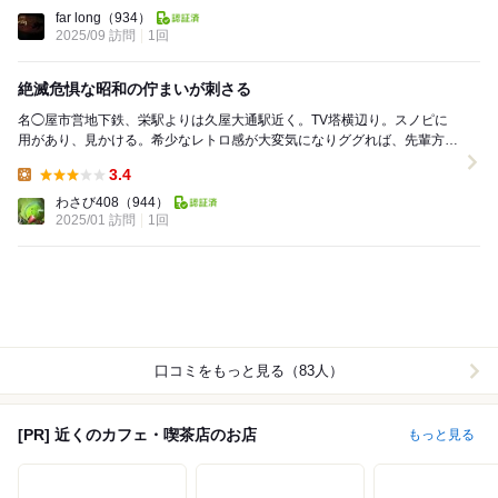
Lunch:
far long
（934）
2025/09 訪問
1回
絶滅危惧な昭和の佇まいが刺さる
名◯屋市営地下鉄、栄駅よりは久屋大通駅近く。TV塔横辺り。スノピに
用があり、見かける。希少なレトロ感が大変気になりググれば、先輩方の
レビュー多。時間をとり、後日楽しみにモーニングに...
3.4
Lunch:
わさび408
（944）
2025/01 訪問
1回
口コミをもっと見る（83人）
[PR] 近くのカフェ・喫茶店のお店
もっと見る