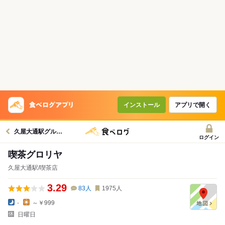
インストール
アプリで開く
久屋大通駅グルメへ
ログイン
喫茶グロリヤ
久屋大通駅/喫茶店
3.29
83
人
1975
人
-
～￥999
日曜日