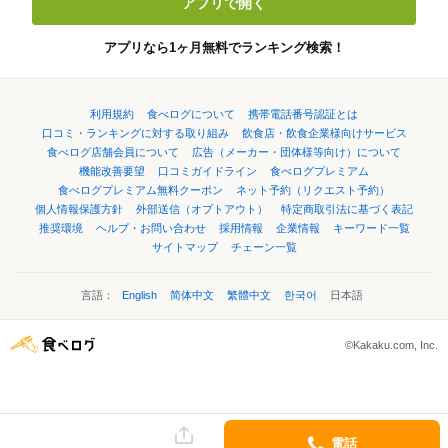
アプリで開く
アプリなら1ヶ月無料でランキング検索！
利用規約
食べログについて
携帯電話番号認証とは
口コミ・ランキングに対する取り組み
飲食店・飲食企業様向けサービス
食べログ店舗会員について
広告（メーカー・団体様等向け）について
機能改善要望
口コミガイドライン
食べログプレミアム
食べログプレミアム無料クーポン
ネット予約（リクエスト予約）
個人情報保護方針
外部送信（オプトアウト）
特定商取引法に基づく表記
推奨環境
ヘルプ・お問い合わせ
採用情報
企業情報
キーワード一覧
サイトマップ
チェーン一覧
言語：
English
简体中文
繁體中文
한국어
日本語
©Kakaku.com, Inc.
電話