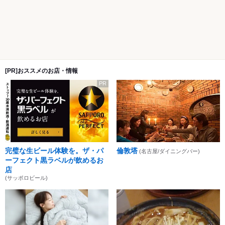
[PR]おススメのお店・情報
PR
完璧な生ビール体験を。ザ・パ
倫敦塔
(名古屋/ダイニングバー)
ーフェクト黒ラベルが飲めるお
店
(サッポロビール)