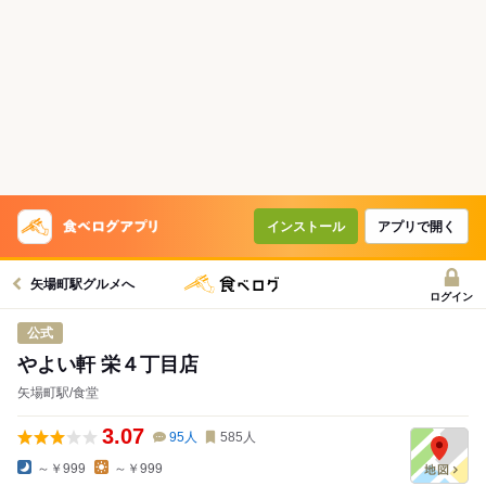
インストール
アプリで開く
矢場町駅グルメへ
ログイン
公式
やよい軒 栄４丁目店
矢場町駅/食堂
3.07
95
人
585
人
～￥999
～￥999