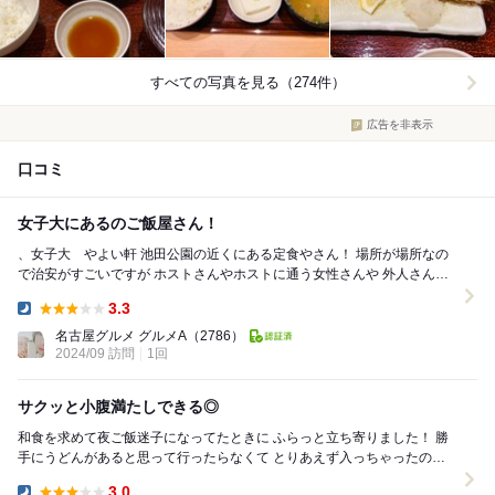
すべての写真を見る（274件）
広告を非表示
口コミ
女子大にあるのご飯屋さん！
、女子大 やよい軒 池田公園の近くにある定食やさん！ 場所が場所なの
で治安がすごいですが ホストさんやホストに通う女性さんや 外人さんや
飲食店ほ人や一般の人などいろ...
3.3
Dinner:
名古屋グルメ グルメA
（2786）
2024/09 訪問
1回
サクッと小腹満たしできる◎
和食を求めて夜ご飯迷子になってたときに ふらっと立ち寄りました！ 勝
手にうどんがあると思って行ったらなくて とりあえず入っちゃったので
サイドメニューだけで利用してしま...
3.0