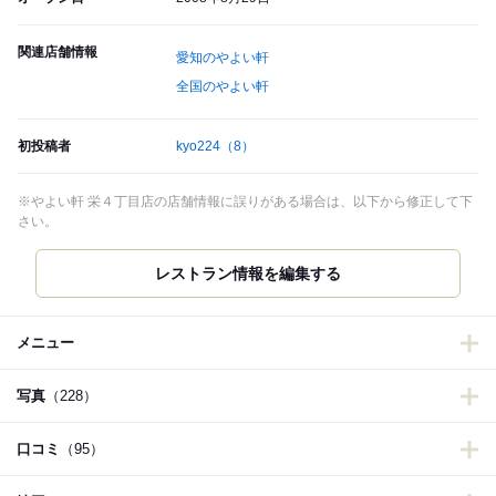
関連店舗情報
愛知のやよい軒
全国のやよい軒
初投稿者
kyo224
（8）
※やよい軒 栄４丁目店の店舗情報に誤りがある場合は、以下から修正して下
さい。
レストラン情報を編集する
メニュー
写真
（228）
口コミ
（95）