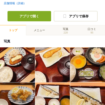
店舗情報（詳細）
アプリで開く
アプリで保存
写真
口コミ
トップ
メニュー
228
95
写真