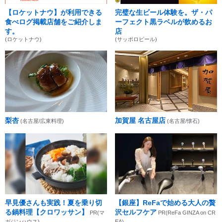
【ロケットナウ】が利用できる
完璧な生ビール体験を。ザ・パ
食べログ掲載店舗をご紹介しま
ーフェクト黒ラベルが飲めるお
す。
店
(ロケットナウ)
(サッポロビール)
梨杏
加賀屋 名古屋店
(名古屋/広東料理)
(名古屋/懐石)
早見優さんも実践！夏を乗り切
【銀座】ReFaで始める大人の贅
る鍋料理【クロワッサン】
沢セルフケア
PR(マ
PR(ReFa GINZA on CR
ガジンハウス)
EA)