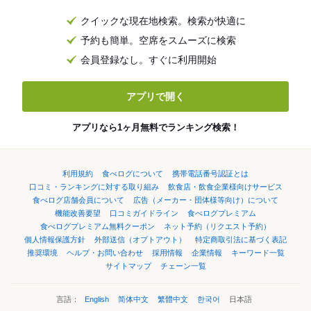
クイックな現在地検索。検索が快適に
予約も簡単。空席をスムーズに検索
会員登録なし。すぐに利用開始
アプリで開く
アプリなら1ヶ月無料でランキング検索！
利用規約
食べログについて
携帯電話番号認証とは
口コミ・ランキングに対する取り組み
飲食店・飲食企業様向けサービス
食べログ店舗会員について
広告（メーカー・団体様等向け）について
機能改善要望
口コミガイドライン
食べログプレミアム
食べログプレミアム無料クーポン
ネット予約（リクエスト予約）
個人情報保護方針
外部送信（オプトアウト）
特定商取引法に基づく表記
推奨環境
ヘルプ・お問い合わせ
採用情報
企業情報
キーワード一覧
サイトマップ
チェーン一覧
言語：
English
简体中文
繁體中文
한국어
日本語