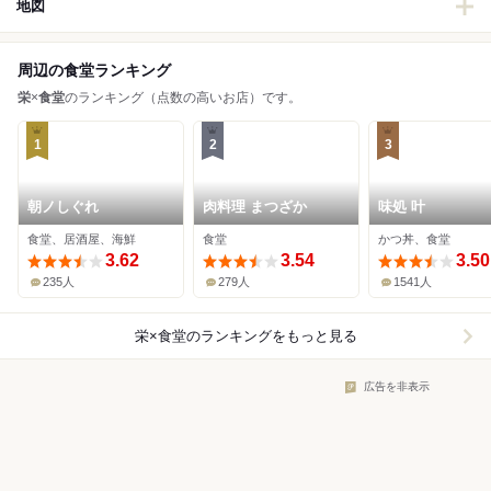
地図
周辺の食堂ランキング
栄
×
食堂
のランキング（点数の高いお店）です。
1
2
3
朝ノしぐれ
肉料理 まつざか
味処 叶
食堂、居酒屋、海鮮
食堂
かつ丼、食堂
3.62
3.54
3.50
235人
279人
1541人
栄×食堂
のランキングをもっと見る
広告を非表示