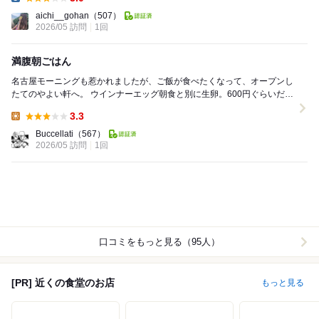
Dinner:
aichi__gohan
（507）
2026/05 訪問
1回
満腹朝ごはん
名古屋モーニングも惹かれましたが、ご飯が食べたくなって、オープンし
たてのやよい軒へ。 ウインナーエッグ朝食と別に生卵。600円ぐらいだっ
たかな。 やよい軒の良いところはお出...
3.3
Lunch:
Buccellati
（567）
2026/05 訪問
1回
口コミをもっと見る（95人）
[PR] 近くの食堂のお店
もっと見る