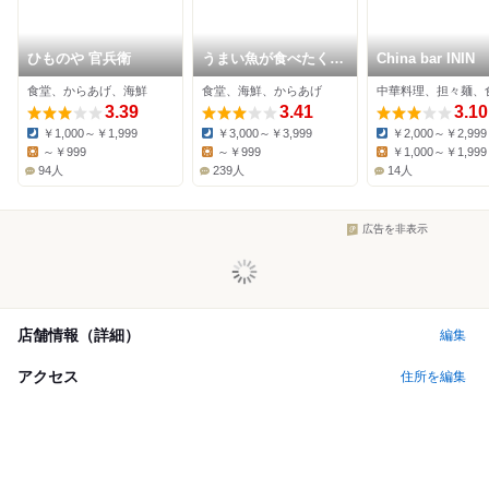
ひものや 官兵衛
うまい魚が食べたくて
China bar ININ
中日ビル店
食堂、からあげ、海鮮
食堂、海鮮、からあげ
中華料理、担々麺、
3.39
3.41
3.10
￥1,000～￥1,999
￥3,000～￥3,999
￥2,000～￥2,999
Dinner:
Dinner:
Dinner:
～￥999
～￥999
￥1,000～￥1,999
Lunch:
Lunch:
Lunch:
94人
239人
14人
広告を非表示
店舗情報（詳細）
編集
アクセス
住所を編集