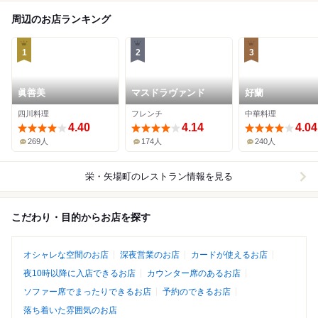
周辺のお店ランキング
1
2
3
眞善美
マスドラヴァンド
好蘭
四川料理
フレンチ
中華料理
4.40
4.14
4.04
269人
174人
240人
栄・矢場町
のレストラン情報を見る
こだわり・目的からお店を探す
オシャレな空間のお店
深夜営業のお店
カードが使えるお店
夜10時以降に入店できるお店
カウンター席のあるお店
ソファー席でまったりできるお店
予約のできるお店
落ち着いた雰囲気のお店