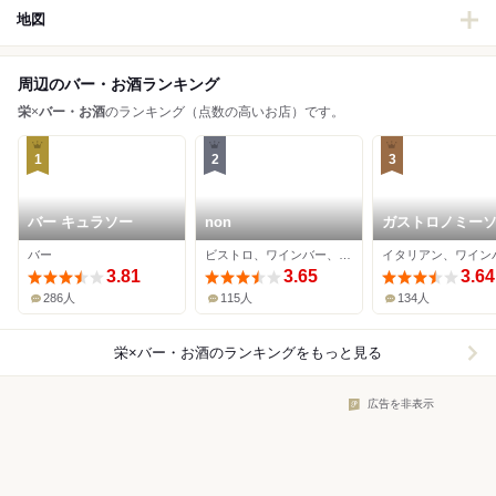
地図
周辺のバー・お酒ランキング
栄
×
バー・お酒
のランキング（点数の高いお店）です。
1
2
3
バー キュラソー
non
ガストロノミー
ヤナギヤ
バー
ビストロ、ワインバー、ダイニングバー
3.81
3.65
3.64
286人
115人
134人
栄×バー・お酒
のランキングをもっと見る
広告を非表示