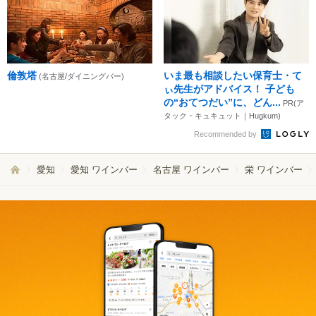
倫敦塔
いま最も相談したい保育士・て
(名古屋/ダイニングバー)
ぃ先生がアドバイス！ 子ども
の“おてつだい”に、どん...
PR(ア
タック・キュキュット｜Hugkum)
Recommended by
愛知
愛知 ワインバー
名古屋 ワインバー
栄 ワインバー