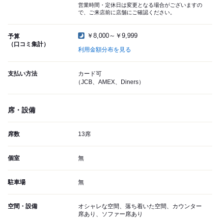
営業時間・定休日は変更となる場合がございますの
で、ご来店前に店舗にご確認ください。
￥8,000～￥9,999
予算
（口コミ集計）
利用金額分布を見る
支払い方法
カード可
（JCB、AMEX、Diners）
席・設備
席数
13席
個室
無
駐車場
無
空間・設備
オシャレな空間、落ち着いた空間、カウンター
席あり、ソファー席あり