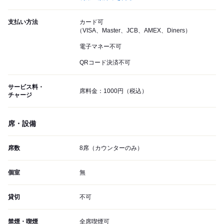
支払い方法
カード可
（VISA、Master、JCB、AMEX、Diners）
電子マネー不可
QRコード決済不可
サービス料・
席料金：1000円（税込）
チャージ
席・設備
席数
8席（カウンターのみ）
個室
無
貸切
不可
禁煙・喫煙
全席喫煙可