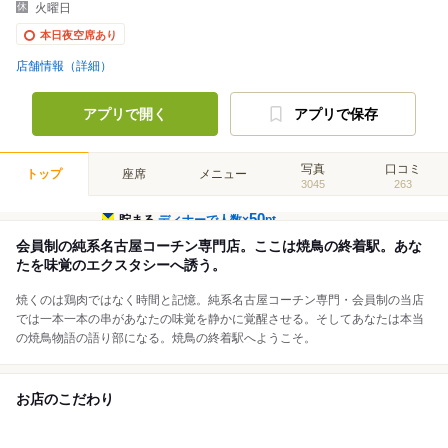
火曜日
本日夜空席あり
店舗情報（詳細）
アプリで開く
アプリで保存
写真
口コミ
トップ
座席
メニュー
3045
263
50
貯まる
ディナーで人数×
pt
会員制の純系名古屋コーチン専門店。ここは焼鳥の終着駅。あな
たを味覚のエクスタシーへ誘う。
焼くのは鶏肉ではなく時間と記憶。純系名古屋コーチン専門・会員制の当店
では一本一本の串があなたの味覚を静かに覚醒させる。そしてあなたは本当
の焼鳥物語の語り部になる。焼鳥の終着駅へようこそ。
お店のこだわり