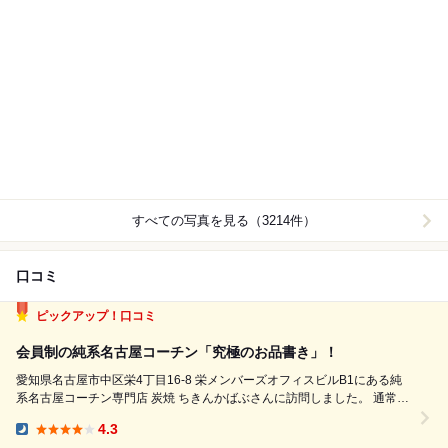
すべての写真を見る（3214件）
口コミ
ピックアップ！口コミ
会員制の純系名古屋コーチン「究極のお品書き」！
愛知県名古屋市中区栄4丁目16-8 栄メンバーズオフィスビルB1にある純
系名古屋コーチン専門店 炭焼 ちきんかばぶさんに訪問しました。 通常は
会員制で完全予約制になっていますが、初回のみ非会員でも予約ができる
4.3
キャンペーンだったのか予約して訪問しました。 訪問当日にショートメ
Dinner: