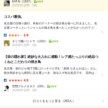
ールで店のドア...
KAT-N
（1937）
2025/10 訪問
1回
コスパ最強。
名古屋の日帰り旅行、本命のディナーの焼き鳥を食べに行きました。 名
古屋コーチンというジャンルの焼き鳥を食べたことがなかったので どう
しても食べてみたくお店を探し予約しま...
3.9
Dinner:
オリゴ糖パジャマ
（1202）
2026/07 訪問
1回
【栄の隠れ家】絶妙な火入れに感動！レア感たっぷりの絶品つ
くねとこだわりの焼き鳥
名古屋・栄のビル地下1階にひっそりと佇む「炭焼 ちきんかばぶ」さん。
焼き鳥好きなら絶対に足を運ぶべき、知る人ぞ知る名店です。 店内は落
ち着いた大人の空間。カウンターの目の前に...
4.5
Dinner:
空間グルメオタク
（265）
2026/06 訪問
1回
口コミをもっと見る（263人）