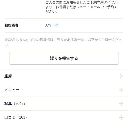
ご入会の際にお知らせしたご予約専用ダイヤル
より、お電話またはショートメールでご予約く
ださい。
初投稿者
A*Y
（4）
※炭焼 ちきんかばぶの店舗情報に誤りがある場合は、以下からご報告くださ
い。
誤りを報告する
座席
メニュー
写真
（3045）
口コミ
（263）