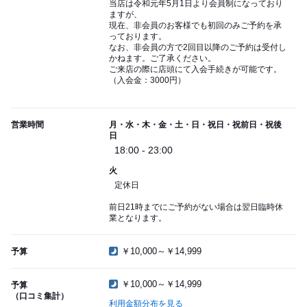
当店は令和元年5月1日より会員制になっており
ますが、
現在、非会員のお客様でも初回のみご予約を承
っております。
なお、非会員の方で2回目以降のご予約は受付し
かねます。ご了承ください。
ご来店の際に店頭にて入会手続きが可能です。
（入会金：3000円）
営業時間
月・水・木・金・土・日・祝日・祝前日・祝後
日
18:00 - 23:00
火
定休日
前日21時までにご予約がない場合は翌日臨時休
業となります。
￥10,000～￥14,999
予算
￥10,000～￥14,999
予算
（口コミ集計）
利用金額分布を見る