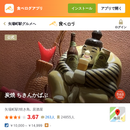
インストール
アプリで開く
矢場町駅グルメへ
ログイン
公式
炭焼 ちきんかばぶ
矢場町駅/焼き鳥､ 居酒屋
3.67
263
人
24855
人
￥10,000～￥14,999
-