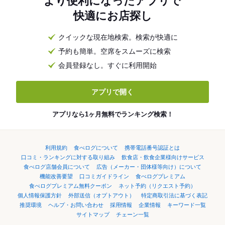
より便利になったアプリで
快適にお店探し
クイックな現在地検索。検索が快適に
予約も簡単。空席をスムーズに検索
会員登録なし。すぐに利用開始
アプリで開く
アプリなら1ヶ月無料でランキング検索！
利用規約
食べログについて
携帯電話番号認証とは
口コミ・ランキングに対する取り組み
飲食店・飲食企業様向けサービス
食べログ店舗会員について
広告（メーカー・団体様等向け）について
機能改善要望
口コミガイドライン
食べログプレミアム
食べログプレミアム無料クーポン
ネット予約（リクエスト予約）
個人情報保護方針
外部送信（オプトアウト）
特定商取引法に基づく表記
推奨環境
ヘルプ・お問い合わせ
採用情報
企業情報
キーワード一覧
サイトマップ
チェーン一覧