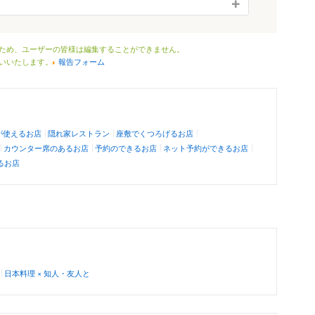
ため、ユーザーの皆様は編集することができません。
いいたします。
報告フォーム
が使えるお店
隠れ家レストラン
座敷でくつろげるお店
カウンター席のあるお店
予約のできるお店
ネット予約ができるお店
るお店
日本料理 × 知人・友人と