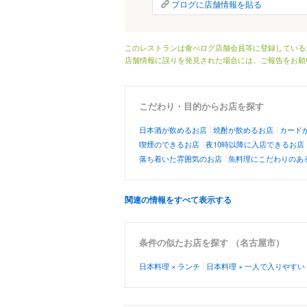
ブログに店舗情報を貼る
このレストランは食べログ店舗会員等に登録している
店舗情報に誤りを発見された場合には、ご報告をお願
こだわり・目的からお店を探す
日本酒が飲めるお店
焼酎が飲めるお店
カード
喫煙のできるお店
夜10時以降に入店できるお店
落ち着いた雰囲気のお店
魚料理にこだわりのあ
関連の情報をすべて表示する
条件の似たお店を探す （名古屋市）
日本料理 × ランチ
日本料理 × 一人で入りやすい