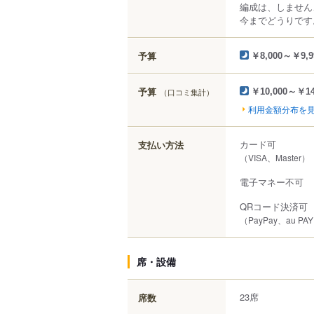
編成は、しません
今までどうりです
予算
￥8,000～￥9,9
予算
（口コミ集計）
￥10,000～￥14
利用金額分布を
カード可
支払い方法
（VISA、Master）
電子マネー不可
QRコード決済可
（PayPay、au PA
席・設備
23席
席数