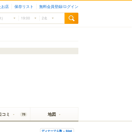
たお店
保存リスト
無料会員登録/ログイン
口コミ
地図
78
ディナーで人数 × 50pt