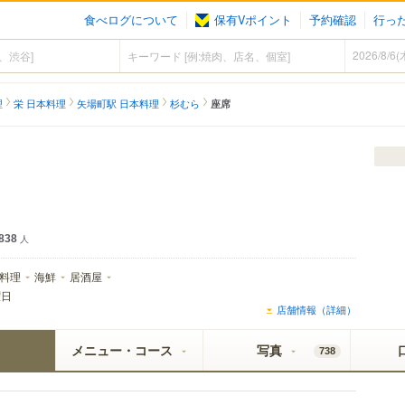
食べログについて
保有Vポイント
予約確認
行っ
理
栄 日本料理
矢場町駅 日本料理
杉むら
座席
838
人
料理
海鮮
居酒屋
曜日
店舗情報（詳細）
メニュー・コース
写真
738