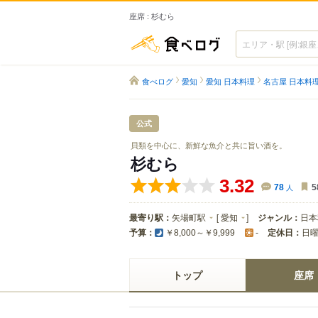
座席 : 杉むら
食べログ
食べログ
愛知
愛知 日本料理
名古屋 日本料
公式
貝類を中心に、新鮮な魚介と共に旨い酒を。
杉むら
3.32
78
人
5
最寄り駅：
矢場町駅
[
愛知
]
ジャンル：
日本
予算：
定休日：
日
￥8,000～￥9,999
-
トップ
座席