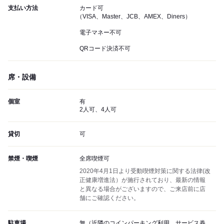
支払い方法
カード可
（VISA、Master、JCB、AMEX、Diners）
電子マネー不可
QRコード決済不可
席・設備
個室
有
2人可、4人可
貸切
可
禁煙・喫煙
全席喫煙可
2020年4月1日より受動喫煙対策に関する法律(改
正健康増進法）が施行されており、最新の情報
と異なる場合がございますので、ご来店前に店
舗にご確認ください。
駐車場
無（近隣のコインパーキング利用、サービス券