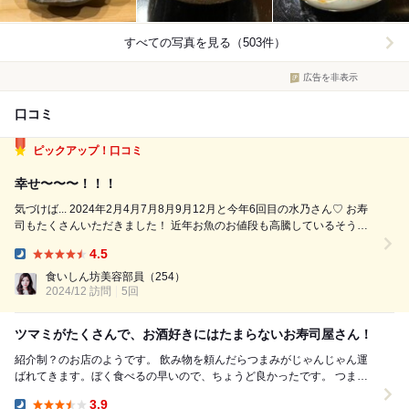
すべての写真を見る（503件）
広告を非表示
口コミ
ピックアップ！口コミ
幸せ〜〜〜！！！
気づけば... 2024年2月4月7月8月9月12月と今年6回目の水乃さん♡ お寿
司もたくさんいただきました！ 近年お魚のお値段も高騰しているそうで
す。 ずーっと変わらないクオリティを維持している大将のプロフェッシ
4.5
ョナルな仕事に頭が下がるばかりです。 今月もう一度伺います！ お寿...
Dinner:
食いしん坊美容部員
（254）
2024/12 訪問
5回
ツマミがたくさんで、お酒好きにはたまらないお寿司屋さん！
紹介制？のお店のようです。 飲み物を頼んだらつまみがじゃんじゃん運
ばれてきます。ぼく食べるの早いので、ちょうど良かったです。 つまみ
を十分楽しんだタイミングで握りを頼んでいきま...
3.9