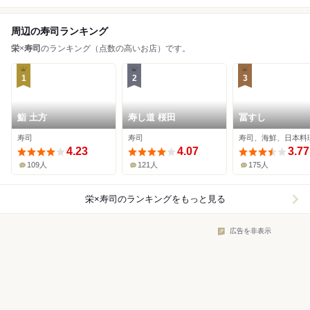
周辺の寿司ランキング
栄
×
寿司
のランキング（点数の高いお店）です。
1
2
3
鮨 土方
寿し道 桜田
冨すし
寿司
寿司
寿司、海鮮、日本料
4.23
4.07
3.77
109人
121人
175人
栄×寿司
のランキングをもっと見る
広告を非表示