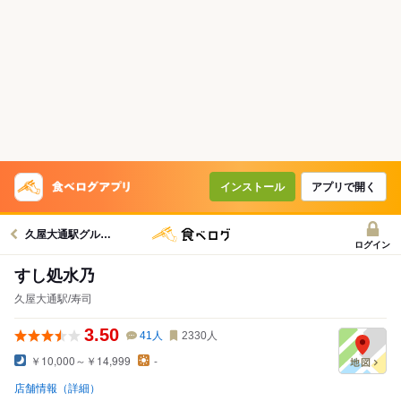
インストール
アプリで開く
久屋大通駅グルメへ
ログイン
すし処水乃
久屋大通駅/寿司
3.50
41
人
2330
人
￥10,000～￥14,999
-
店舗情報（詳細）