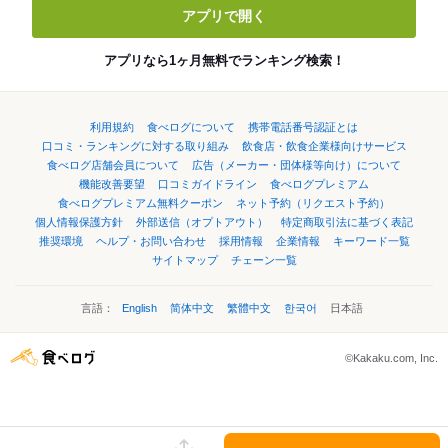
アプリで開く
アプリなら1ヶ月無料でランキング検索！
利用規約
食べログについて
携帯電話番号認証とは
口コミ・ランキングに対する取り組み
飲食店・飲食企業様向けサービス
食べログ店舗会員について
広告（メーカー・団体様等向け）について
機能改善要望
口コミガイドライン
食べログプレミアム
食べログプレミアム無料クーポン
ネット予約（リクエスト予約）
個人情報保護方針
外部送信（オプトアウト）
特定商取引法に基づく表記
推奨環境
ヘルプ・お問い合わせ
採用情報
企業情報
キーワード一覧
サイトマップ
チェーン一覧
言語：
English
简体中文
繁體中文
한국어
日本語
©Kakaku.com, Inc.