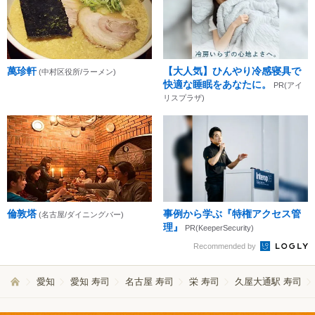
萬珍軒
【大人気】ひんやり冷感寝具で
(中村区役所/ラーメン)
快適な睡眠をあなたに。
PR(アイ
リスプラザ)
倫敦塔
事例から学ぶ『特権アクセス管
(名古屋/ダイニングバー)
理』
PR(KeeperSecurity)
Recommended by
愛知
愛知 寿司
名古屋 寿司
栄 寿司
久屋大通駅 寿司