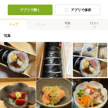
アプリで開く
アプリで保存
写真
口コミ
トップ
メニュー
491
41
写真