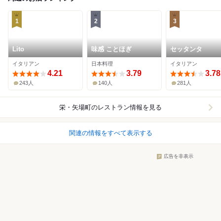
1
2
3
Lito
味感 ことほぎ
セッタンタ
イタリアン
日本料理
イタリアン
4.21
3.79
3.78
243人
140人
281人
栄・矢場町
のレストラン情報を見る
関連の情報をすべて表示する
広告を非表示