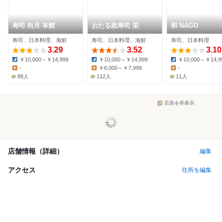
寿司 向月 本館
おたる政寿司 栄
和 NAGO
寿司、日本料理、海鮮
寿司、日本料理、海鮮
寿司、日本料理
3.29
3.52
3.10
￥10,000～￥14,999
￥10,000～￥14,999
￥10,000～￥14,9
Dinner:
Dinner:
Dinner:
-
￥6,000～￥7,999
-
Lunch:
Lunch:
Lunch:
88人
112人
11人
広告を非表示
店舗情報（詳細）
編集
アクセス
住所を編集