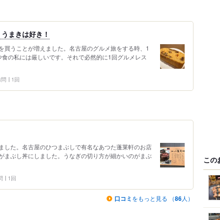
、うまきは好き！
を買うことが増えました。名古屋のグルメ旅をする時、1
少食の私には厳しいです。それで必然的に1回グルメレス
 訪問
1回
ました。名古屋のひつまぶしで有名なあつた蓬莱軒のお店
がまぶし丼にしました。うなぎの切り方が細かいのがまぶ
この
問
1回
口コミ
をもっと見る （
86
人）