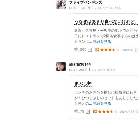
ファイブペンギンズ
口コミ 1,310件
フォロワー 3,068人
うなぎはあまり食べないけれど
最近、名古屋・松坂屋の地下でお弁当
日にレストランで2回も食事するのは
トランに...
詳細を見る
2025/10
？
260
akarin38144
口コミ 256件
フォロワー 678人
まぶし丼
ランチのお弁当を探しに松坂屋に行き
が！ひつまぶしのセットもありました
し丼との...
詳細を見る
2024/03 訪
？
79