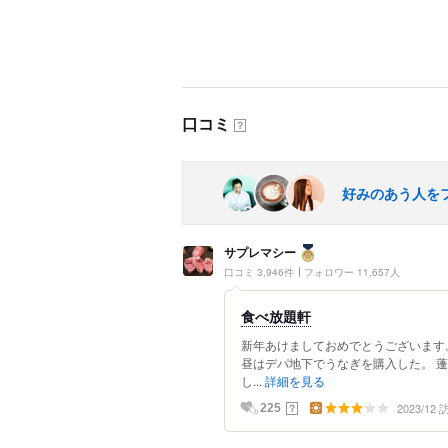
口コミ
？
好みのあう人を
サプレマシー
口コミ 3,946件
フォロワー 11,657人
食べ放題軒
新年あけましておめでとうございます
昼はデパ地下でうなぎを購入した。 
し...
詳細を見る
2023/12
？
225