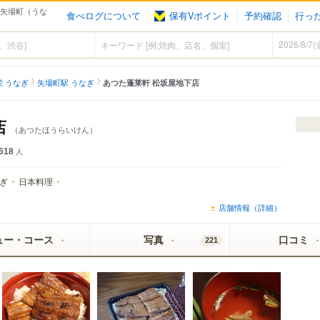
 矢場町（うな
食べログについて
保有Vポイント
予約確認
行っ
栄 うなぎ
矢場町駅 うなぎ
あつた蓬莱軒 松坂屋地下店
店
（あつたほうらいけん）
618
人
ぎ
日本料理
店舗情報（詳細）
ュー・コース
写真
口コミ
221