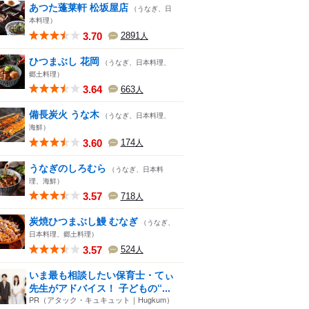
あつた蓬莱軒 松坂屋店
（うなぎ、日
本料理）
3.70
2891
人
ひつまぶし 花岡
（うなぎ、日本料理、
郷土料理）
3.64
663
人
備長炭火 うな木
（うなぎ、日本料理、
海鮮）
3.60
174
人
うなぎのしろむら
（うなぎ、日本料
理、海鮮）
3.57
718
人
炭焼ひつまぶし鰻 むなぎ
（うなぎ、
日本料理、郷土料理）
3.57
524
人
いま最も相談したい保育士・てぃ
先生がアドバイス！ 子どもの“...
PR（アタック・キュキュット｜Hugkum）