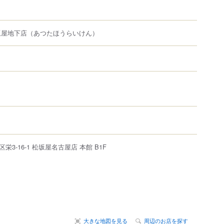
坂屋地下店
（あつたほうらいけん）
区
栄
3-16-1
松坂屋名古屋店
本館 B1F
大きな地図を見る
周辺のお店を探す