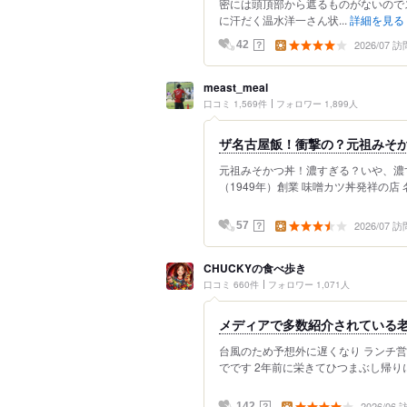
密には頭頂部から遮るものがないので
に汗だく温水洋一さん状...
詳細を見る
2026/07 訪
？
42
meast_meal
口コミ 1,569件
フォロワー 1,899人
ザ名古屋飯！衝撃の？元祖みそ
元祖みそかつ丼！濃すぎる？いや、濃す
（1949年）創業 味噌カツ丼発祥の店 
2026/07 訪
？
57
CHUCKYの食べ歩き
口コミ 660件
フォロワー 1,071人
メディアで多数紹介されている老
台風のため予想外に遅くなり ランチ営業
でです 2年前に栄きてひつまぶし帰りに
2026/06
？
142