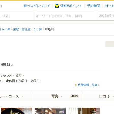
食べログについて
保有Vポイント
予約確認
行っ
丼）
栄 かつ丼
栄駅（名古屋） かつ丼
味処 叶
65822
人
：
かつ丼
食堂
定休日：
月曜日、火曜日
99
店舗情報（詳細）
ュー・コース
写真
口コミ
4073