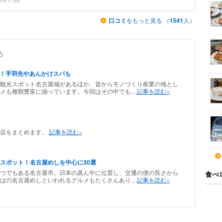
口コミ
をもっと見る （
1541
人）
め
選！手羽先やあんかけスパも
観光スポット名古屋城があるほか、昔からモノづくり産業の地とし
メも種類豊富に揃っています。今回はその中でも...
記事を読む»
店をまとめます。
記事を読む»
スポット！名古屋めしを中心に30選
つでもある名古屋市。日本の真ん中に位置し、交通の便の良さから
食べ
はの名古屋めしといわれるグルメもたくさんあり...
記事を読む»