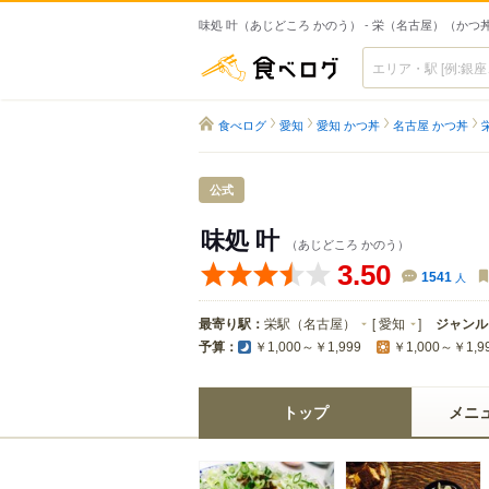
味処 叶（あじどころ かのう） - 栄（名古屋）（かつ
食べログ
食べログ
愛知
愛知 かつ丼
名古屋 かつ丼
公式
味処 叶
（あじどころ かのう）
3.50
1541
人
最寄り駅：
栄駅（名古屋）
[
愛知
]
ジャンル
予算：
￥1,000～￥1,999
￥1,000～￥1,9
トップ
メニ