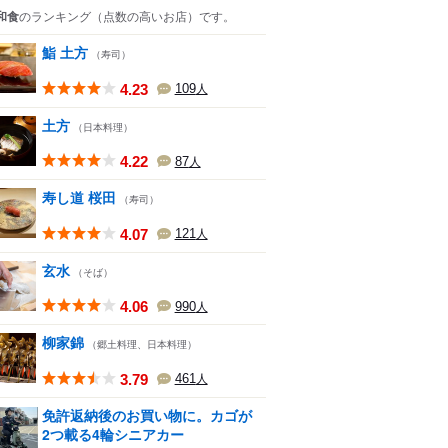
和食
のランキング
（点数の高いお店）
です。
鮨 土方
（寿司）
4.23
109
人
土方
（日本料理）
4.22
87
人
寿し道 桜田
（寿司）
4.07
121
人
玄水
（そば）
4.06
990
人
柳家錦
（郷土料理、日本料理）
3.79
461
人
免許返納後のお買い物に。カゴが
2つ載る4輪シニアカー