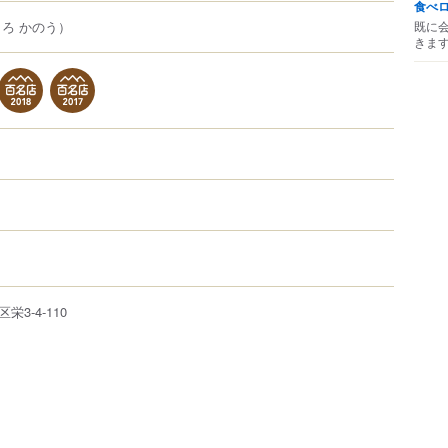
食べ
既に
ろ かのう）
きま
区
栄
3-4-110