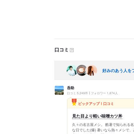
口コミ
？
好みのあう人を
呑助
口コミ 5,249件
フォロワー 1,874人
ピックアップ！口コミ
見た目より軽い味噌カツ丼
久々の名古屋メシ。 酷暑で知られる名
な日でした(爆) 暑いなら熱々メシで