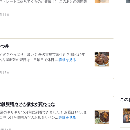
ストレートに落ちてくるのが難儀！） このあとの訪問先
問
1回
かつ丼
ぎ？やっぱり、濃い？ @名古屋市栄付近？ 昭和24年
名古屋出張の翌日は、日曜日で休日 ...
詳細を見る
問
1回
この
舗 味噌カツの概念が変わった
のギリギリ15分前に到着できました！ お昼は14:30ま
 見つけた味噌カツのお店をリベン...
詳細を見る
 訪問
1回