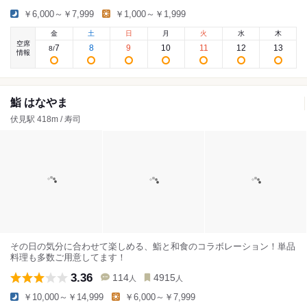
￥6,000～￥7,999
￥1,000～￥1,999
金
土
日
月
火
水
木
空席
7
8
9
10
11
12
13
8
/
情報
鮨 はなやま
伏見駅 418m / 寿司
その日の気分に合わせて楽しめる、鮨と和食のコラボレーション！単品
料理も多数ご用意してます！
3.36
114
4915
人
人
￥10,000～￥14,999
￥6,000～￥7,999