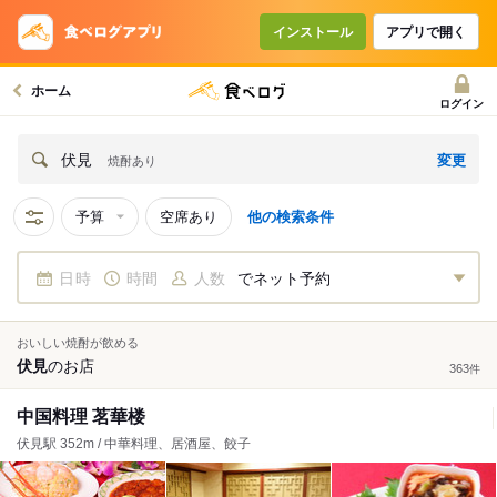
インストール
アプリで開く
ホーム
ログイン
変更
伏見
焼酎あり
予算
空席あり
他の検索条件
日時
時間
人数
でネット予約
おいしい焼酎が飲める
伏見
の
お店
363
件
中国料理 茗華楼
伏見駅 352m / 中華料理、居酒屋、餃子