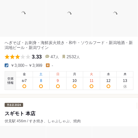
へぎそば・お刺身・海鮮炭火焼き・和牛・ソウルフード・新潟地酒・新
潟地ビール・新潟ワイン
3.33
47
2532
人
人
￥3,000～￥3,999
-
金
土
日
月
火
水
木
空席
7
8
9
10
11
12
13
8
/
情報
スギモト 本店
伏見駅 456m / すき焼き、しゃぶしゃぶ、焼肉