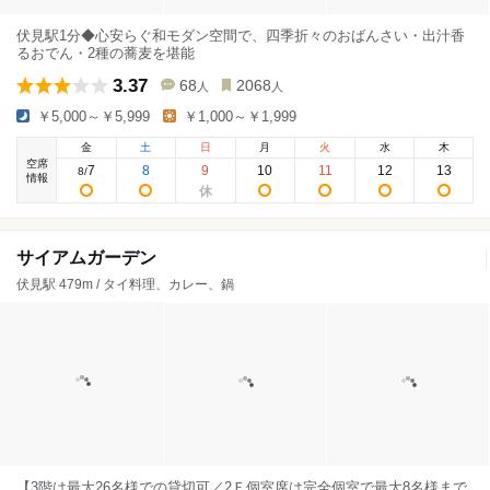
伏見駅1分◆心安らぐ和モダン空間で、四季折々のおばんさい・出汁香
るおでん・2種の蕎麦を堪能
3.37
68
2068
人
人
￥5,000～￥5,999
￥1,000～￥1,999
金
土
日
月
火
水
木
空席
7
8
9
10
11
12
13
8
/
情報
サイアムガーデン
伏見駅 479m / タイ料理、カレー、鍋
【3階は最大26名様での貸切可／2Ｆ個室席は完全個室で最大8名様まで