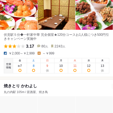
伏見駅５分◆一軒家中華 完全個室★120分コースお1人様につき500円引
きキャンペーン実施中
3.17
80
2243
人
人
￥2,000～￥2,999
～￥999
金
土
日
月
火
水
木
空席
7
8
9
10
11
12
13
8
/
情報
焼きとり かわよし
丸の内駅 105m / 居酒屋、焼き鳥