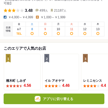
可能】
3.48
499
21187
人
人
￥4,000～￥4,999
￥1,000～￥1,999
金
土
日
月
火
水
木
空席
7
8
9
10
11
12
13
8
/
情報
このエリアで人気のお店
1
2
3
橦木町 しみず
イル アオヤマ
レミニセンス
4.56
4.46
4.4
アプリに切り替える