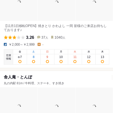
【11月1日移転OPEN】焼きとり かわよし 一同 皆様のご来店お待ちし
ております♪
3.26
37
1040
人
人
￥2,000～￥2,999
-
金
土
日
月
火
水
木
空席
7
8
9
10
11
12
13
8
/
情報
舎人庵・とんぼ
丸の内駅 81m / 牛料理、ステーキ、すき焼き