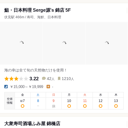
鮨・日本料理 Serge源's 錦店 5F
伏見駅 466m / 寿司、海鮮、日本料理
海の幸は全て旬の天然物だけを使用！
3.22
42
1210
人
人
￥15,000～￥19,999
-
金
土
日
月
火
水
木
空席
7
8
9
10
11
12
13
8
/
情報
大衆寿司酒場ふみ屋 錦橋店