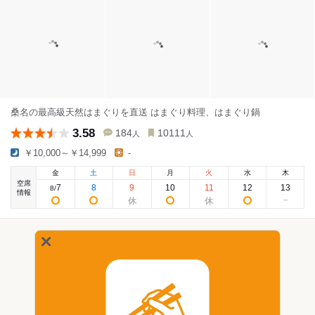
桑名の最高級天然はまぐりを直送 はまぐり料理、はまぐり鍋
3.58
184
10111
人
人
￥10,000～￥14,999
-
金
土
日
月
火
水
木
空席
7
8
9
10
11
12
13
8
/
情報