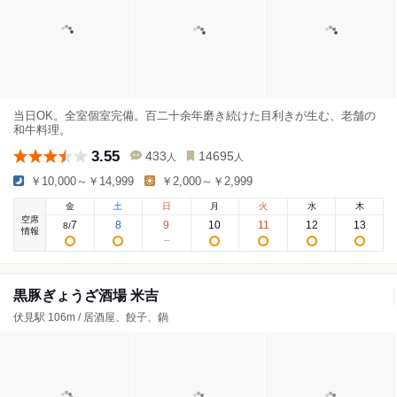
当日OK。全室個室完備。百二十余年磨き続けた目利きが生む、老舗の
和牛料理。
3.55
433
14695
人
人
￥10,000～￥14,999
￥2,000～￥2,999
金
土
日
月
火
水
木
空席
7
8
9
10
11
12
13
8
/
情報
黒豚ぎょうざ酒場 米吉
伏見駅 106m / 居酒屋、餃子、鍋