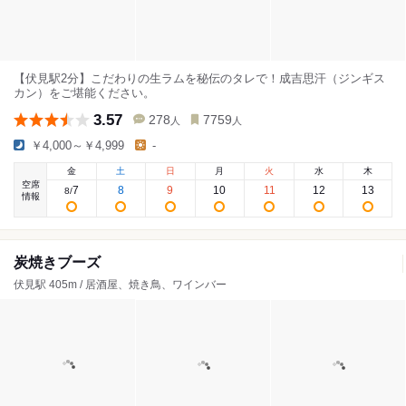
【伏見駅2分】こだわりの生ラムを秘伝のタレで！成吉思汗（ジンギス
カン）をご堪能ください。
3.57
278
7759
人
人
￥4,000～￥4,999
-
金
土
日
月
火
水
木
空席
7
8
9
10
11
12
13
8
/
情報
炭焼きブーズ
伏見駅 405m / 居酒屋、焼き鳥、ワインバー