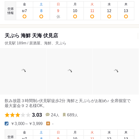
金
土
日
月
火
水
木
空席
7
8
9
10
11
12
13
8
/
情報
天ぷら 海鮮 天海 伏見店
伏見駅 189m / 居酒屋、海鮮、天ぷら
飲み放題３時間制♪伏見駅徒歩2分 海鮮と天ぷらがお勧め♪ 全席個室で
最大宴会９２名様OK。
3.03
24
689
人
人
￥3,000～￥3,999
-
金
土
日
月
火
水
木
空席