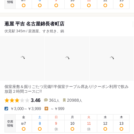
7
8
9
10
11
12
13
8
/
情報
葱屋 平吉 名古屋錦長者町店
伏見駅 345m / 居酒屋、すき焼き、鍋
個室座敷＆掘りごたつ完備!!半個室テーブル席あり!クーポン利用で飲み
放題２時間コースに!!
3.46
361
20988
人
人
￥3,000～￥3,999
～￥999
金
土
日
月
火
水
木
空席
7
8
9
10
11
12
13
8
/
情報