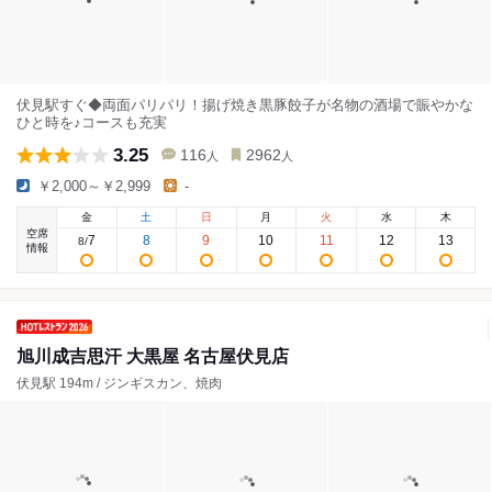
伏見駅すぐ◆両面パリパリ！揚げ焼き黒豚餃子が名物の酒場で賑やかな
ひと時を♪コースも充実
3.25
116
2962
人
人
￥2,000～￥2,999
-
金
土
日
月
火
水
木
空席
7
8
9
10
11
12
13
8
/
情報
旭川成吉思汗 大黒屋 名古屋伏見店
伏見駅 194m / ジンギスカン、焼肉