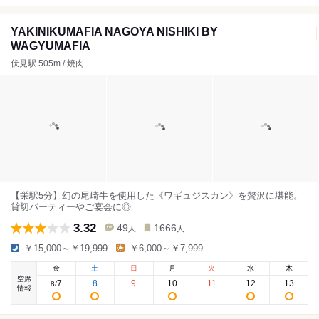
YAKINIKUMAFIA NAGOYA NISHIKI BY
WAGYUMAFIA
伏見駅 505m / 焼肉
【栄駅5分】幻の尾崎牛を使用した《ワギュジスカン》を贅沢に堪能。
貸切パーティーやご宴会に◎
3.32
49
1666
人
人
￥15,000～￥19,999
￥6,000～￥7,999
金
土
日
月
火
水
木
空席
7
8
9
10
11
12
13
8
/
情報