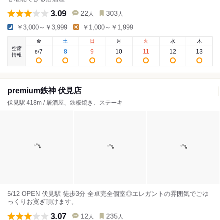
3.09
22
303
人
人
￥3,000～￥3,999
￥1,000～￥1,999
金
土
日
月
火
水
木
空席
7
8
9
10
11
12
13
8
/
情報
premium鉄神 伏見店
伏見駅 418m / 居酒屋、鉄板焼き、ステーキ
5/12 OPEN 伏見駅 徒歩3分 全卓完全個室◎エレガントの雰囲気でごゆ
っくりお寛ぎ頂けます。
3.07
12
235
人
人