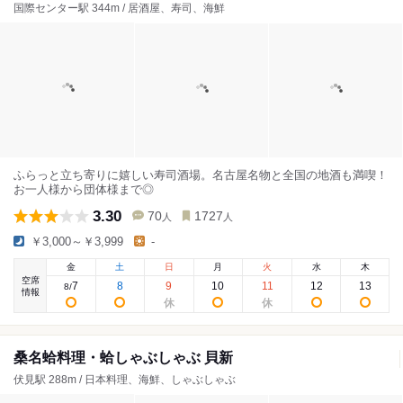
国際センター駅 344m / 居酒屋、寿司、海鮮
ふらっと立ち寄りに嬉しい寿司酒場。名古屋名物と全国の地酒も満喫！
お一人様から団体様まで◎
3.30
70
1727
人
人
￥3,000～￥3,999
-
金
土
日
月
火
水
木
空席
7
8
9
10
11
12
13
8
/
情報
桑名蛤料理・蛤しゃぶしゃぶ 貝新
伏見駅 288m / 日本料理、海鮮、しゃぶしゃぶ