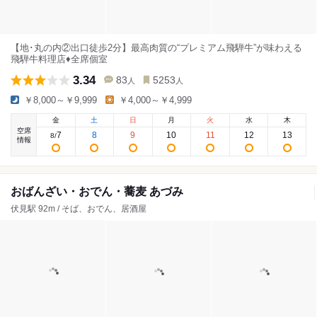
【地･丸の内②出口徒歩2分】最高肉質の“プレミアム飛騨牛”が味わえる
飛騨牛料理店♦全席個室
3.34
83
5253
人
人
￥8,000～￥9,999
￥4,000～￥4,999
金
土
日
月
火
水
木
空席
7
8
9
10
11
12
13
8
/
情報
おばんざい・おでん・蕎麦 あづみ
伏見駅 92m / そば、おでん、居酒屋