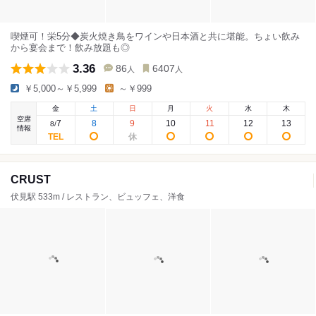
喫煙可！栄5分◆炭火焼き鳥をワインや日本酒と共に堪能。ちょい飲み
から宴会まで！飲み放題も◎
3.36
86
6407
人
人
￥5,000～￥5,999
～￥999
金
土
日
月
火
水
木
空席
7
8
9
10
11
12
13
8
/
情報
CRUST
伏見駅 533m / レストラン、ビュッフェ、洋食