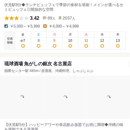
伏見駅8分◆ランチビュッフェで季節の食材を堪能！メインが選べるセ
ミビュッフェ◎開放的な空間
3.42
89
2037
人
人
￥5,000～￥5,999
￥4,000～￥4,999
金
土
日
月
火
水
木
空席
7
8
9
10
11
12
13
8
/
情報
琉球酒場 魚がしの銀次 名古屋店
国際センター駅 485m / 居酒屋、沖縄料理、しゃぶしゃぶ
【伏見駅5分】ハッピーアワーや単品飲み放題でお得に満喫◆沖縄の味
を堪能できる居酒屋