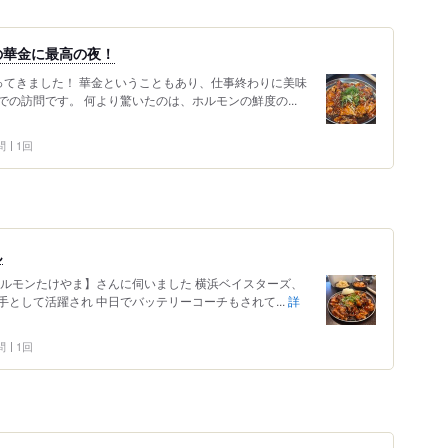
の華金に最高の夜！
ってきました！ 華金ということもあり、仕事終わりに美味
の訪問です。 何より驚いたのは、ホルモンの鮮度の...
問
1回
ん
ホルモンたけやま】さんに伺いました 横浜ベイスターズ、
として活躍され 中日でバッテリーコーチもされて...
詳
問
1回