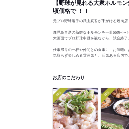
【野球が見れる大衆ホルモン
頃価格で ！！
元プロ野球選手の武山真吾が手がける焼肉店
鹿児島直送の新鮮なホルモンを一皿550円〜
大画面でプロ野球中継を観ながら、試合終了
仕事帰りの一杯や仲間との食事に、お気軽に
気取らず楽しめる雰囲気と、活気ある店内で
お店のこだわり
料理
料理