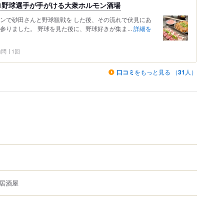
ロ野球選手が手がける大衆ホルモン酒場
ワンで砂田さんと野球観戦を した後、その流れで伏見にあ
参りました。 野球を見た後に、野球好きが集ま...
詳細を
 訪問
1回
口コミ
をもっと見る （
31
人）
居酒屋