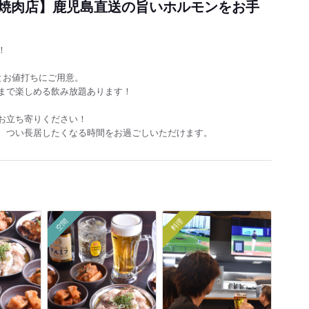
焼肉店】鹿児島直送の旨いホルモンをお手
！
とお値打ちにご用意。
まで楽しめる飲み放題あります！
お立ち寄りください！
、つい長居したくなる時間をお過ごしいただけます。
空間
料理