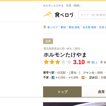
ホルモンたけやま - 伏見（焼肉）
食べログ
食べログ
愛知
愛知 焼肉
名古屋 焼肉
伏見 
公式
鹿児島県直送の旨い肉をご提供！
ホルモンたけやま
3.10
31
人
5
最寄り駅：
伏見駅
[
愛知
]
ジャンル：
焼肉
予算：
定休日：
月
￥4,000～￥4,999
-
トップ
座席