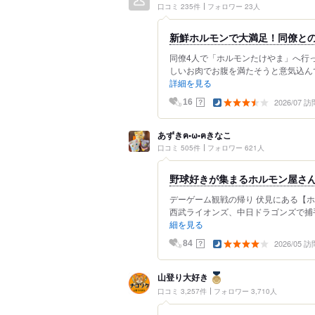
口コミ 235件
フォロワー 23人
新鮮ホルモンで大満足！同僚と
同僚4人で「ホルモンたけやま」へ行
しいお肉でお腹を満たそうと意気込んで
詳細を見る
2026/07 訪
？
16
あずきฅ•ω•ฅきなこ
口コミ 505件
フォロワー 621人
野球好きが集まるホルモン屋さ
デーゲーム観戦の帰り 伏見にある【
西武ライオンズ、中日ドラゴンズで捕手
細を見る
2026/05 訪
？
84
山登り大好き
口コミ 3,257件
フォロワー 3,710人