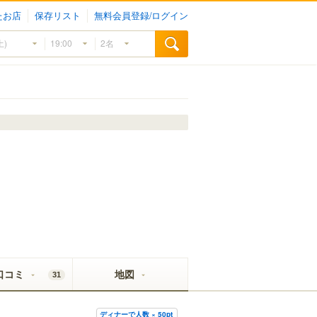
たお店
保存リスト
無料会員登録/ログイン
口コミ
地図
31
ディナーで人数 × 50pt