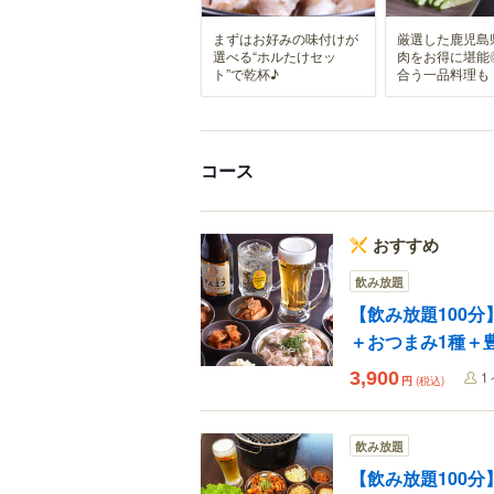
まずはお好みの味付けが
厳選した鹿児島
選べる“ホルたけセッ
肉をお得に堪能
ト”で乾杯♪
合う一品料理も
コース
おすすめ
飲み放題
【飲み放題100
＋おつまみ1種＋
3,900
1
円
(税込)
飲み放題
【飲み放題100