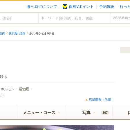
食べログについて
保有Vポイント
予約確認
行っ
焼肉
伏見駅 焼肉
ホルモンたけやま
99
人
ホルモン
居酒屋
曜日
店舗情報（詳細）
メニュー・コース
写真
367