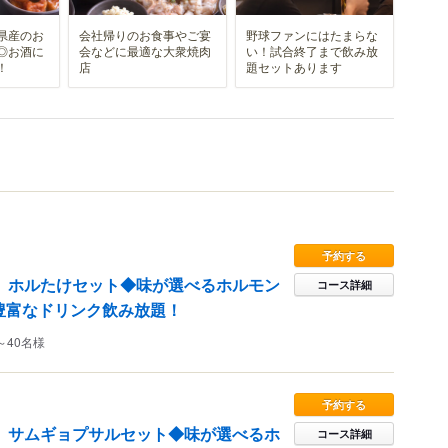
県産のお
会社帰りのお食事やご宴
野球ファンにはたまらな
◎お酒に
会などに最適な大衆焼肉
い！試合終了まで飲み放
！
店
題セットあります
予約する
分】ホルたけセット◆味が選べるホルモン
コース詳細
豊富なドリンク飲み放題！
～40名様
予約する
分】サムギョプサルセット◆味が選べるホ
コース詳細