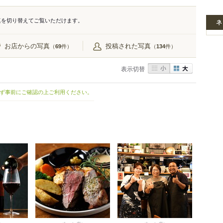
真を切り替えてご覧いただけます。
ネ
お店からの写真
投稿された写真
（
件）
（
件）
69
134
表示切替
ず事前にご確認の上ご利用ください。