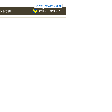
ディナーで人数 × 50pt
ット予約
貯まる・使える