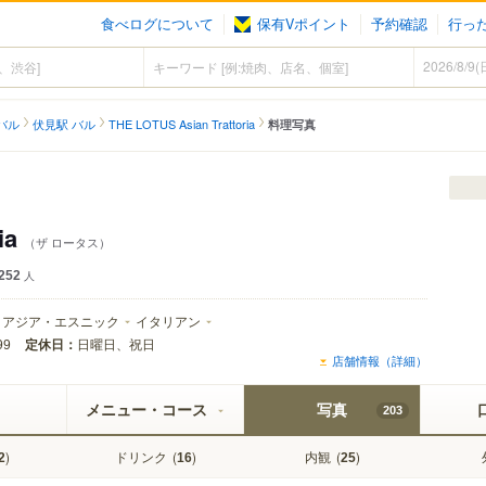
食べログについて
保有Vポイント
予約確認
行っ
バル
伏見駅 バル
THE LOTUS Asian Trattoria
料理写真
ia
（ザ ロータス）
252
人
アジア・エスニック
イタリアン
定休日：
日曜日、祝日
99
店舗情報（詳細）
メニュー・コース
写真
203
)
ドリンク
(
)
内観
(
)
2
16
25