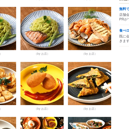
無料
店舗
PRが
食べ
既に
きま
店）
（by お店）
（by お店）
店）
（by お店）
（by お店）