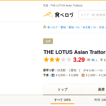
写真 : THE LOTUS Asian Trattoria
食べログ
食べログ
愛知
愛知 バル
名古屋 バル
伏見 
公式
THE LOTUS Asian Trattor
3.29
35
人
1
最寄り駅：
伏見駅
[
愛知
]
ジャンル：
バル
予算：
￥3,000～￥3,999
￥1,000～￥1,9
トップ
座席
すべて
(
)
料理
(
203
14