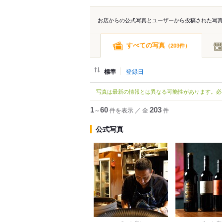
お店からの公式写真とユーザーから投稿された写
すべての写真
（
件）
203
標準
登録日
写真は最新の情報とは異なる可能性があります。必
1
～
60
件を表示
／
全
203
件
公式写真