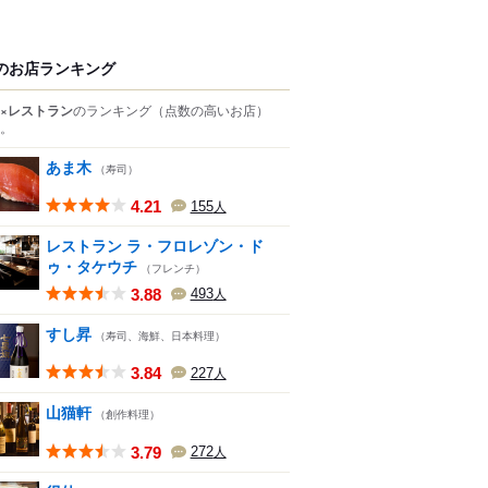
のお店ランキング
×レストラン
のランキング
（点数の高いお店）
。
あま木
（寿司）
4.21
155
人
レストラン ラ・フロレゾン・ド
ゥ・タケウチ
（フレンチ）
3.88
493
人
すし昇
（寿司、海鮮、日本料理）
3.84
227
人
山猫軒
（創作料理）
3.79
272
人