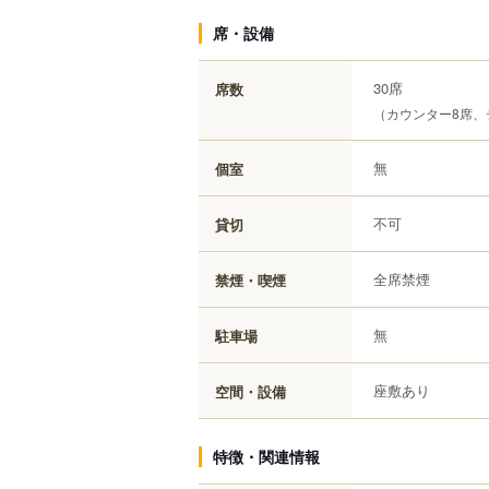
席・設備
30席
席数
（カウンター8席、
無
個室
不可
貸切
全席禁煙
禁煙・喫煙
無
駐車場
座敷あり
空間・設備
特徴・関連情報