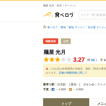
麺屋 光月 - 伏見（ラーメン）
食べログ
食べログ
愛知
愛知 ラーメン
名古屋 ラーメ
掲載保留
公式
麺屋 光月
3.27
68
人
8
このお店は休業期間が未確定、移転・閉店の事
おります。
店舗の掲載情報に関して
最寄り駅：
伏見駅
[
愛知
]
ジャンル：
ラーメ
予算：
～￥999
～￥999
トップ
メニ