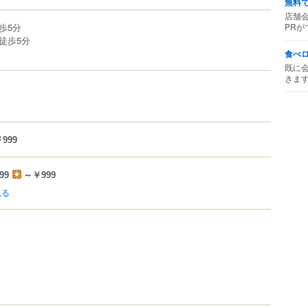
無料
店舗
歩5分
PRが
徒歩5分
食べ
既に
きま
999
99
～￥999
見る