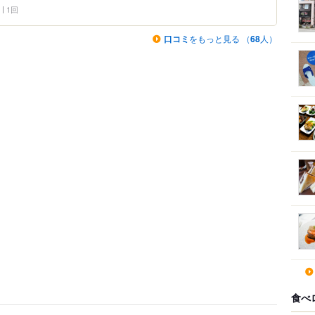
1回
口コミ
をもっと見る （
68
人）
食べ