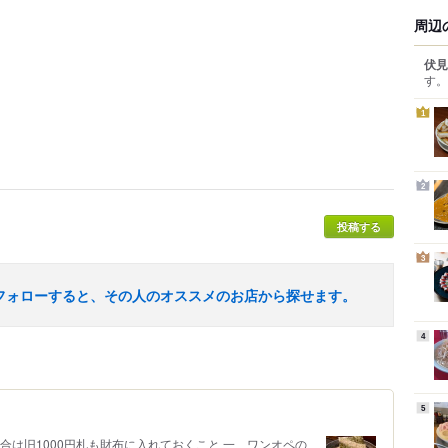
周辺
伏見
す。
1
2
投稿する
3
フォローすると、その人のオススメのお店から探せます。
4
5
合は旧1000円札も財布に入れておくこと 一、ワンオペの