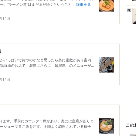
、”ラーメン道”はまだまだ続くということ ...
詳細を見
問
1回
湯
ーがいっぱいで待つのかなと思ったら奥に座敷があり案内
鶏白湯のお店で、濃厚にさらに 超濃厚 のメニューが...
問
1回
ります。手前にカウンター席があり、奥には座席がありま
この
ャーシューマヨご飯を注文。手際よく調理されている様子