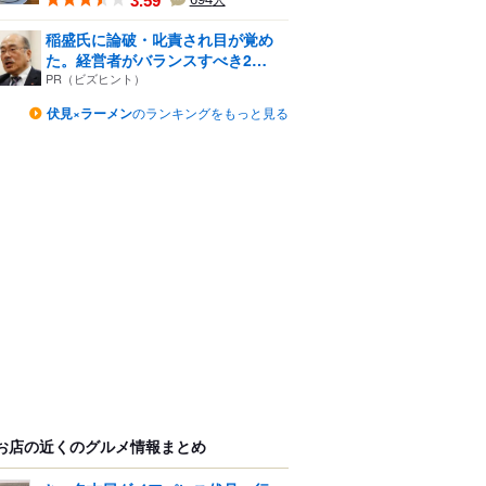
3.59
人
稲盛氏に論破・叱責され目が覚め
た。経営者がバランスすべき2
つ...
PR（ビズヒント）
伏見×ラーメン
のランキングをもっと見る
お店の近くのグルメ情報まとめ