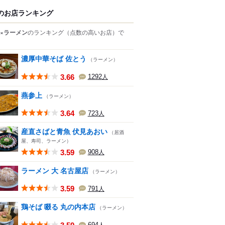
のお店ランキング
×ラーメン
のランキング
（点数の高いお店）
で
濃厚中華そば 佐とう
（ラーメン）
3.66
1292
人
燕参上
（ラーメン）
3.64
723
人
産直さばと青魚 伏見あおい
（居酒
屋、寿司、ラーメン）
3.59
908
人
ラーメン 大 名古屋店
（ラーメン）
3.59
791
人
鶏そば 啜る 丸の内本店
（ラーメン）
694