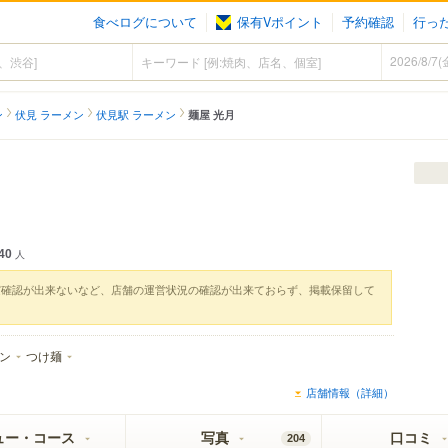
食べログについて
保有Vポイント
予約確認
行っ
ン
伏見 ラーメン
伏見駅 ラーメン
麺屋 光月
40
人
実確認が出来ないなど、店舗の運営状況の確認が出来ておらず、掲載保留して
ン
つけ麺
店舗情報（詳細）
ュー・コース
写真
口コミ
204