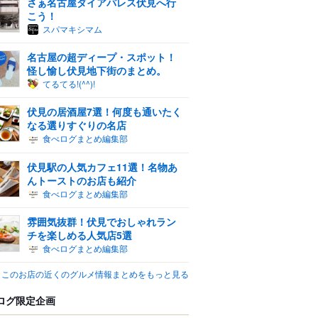
さぁ名古屋ダイアパレス伏見へ行
こう！
スパマキシマム
名古屋の超ディープ・スポット！
怪し愉し伏見地下街のまとめ。
てるてる!(^^)!
伏見の居酒屋7選！何度も通いたく
なる選りすぐりの名店
食べログまとめ編集部
伏見駅の人気カフェ11選！名物あ
んトーストのお店も紹介
食べログまとめ編集部
雰囲気抜群！伏見でおしゃれラン
チを楽しめる人気店5選
食べログまとめ編集部
このお店の近くのグルメ情報まとめをもっと見る
ログ限定企画