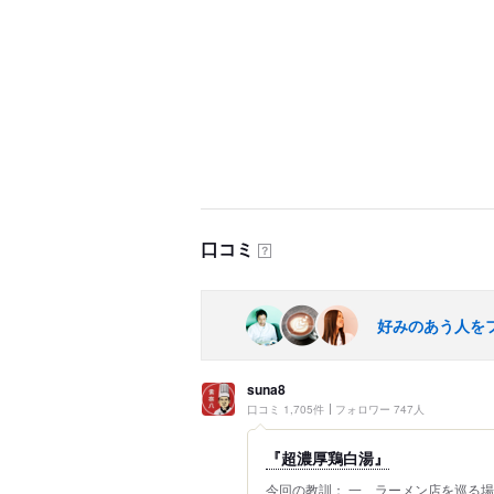
口コミ
？
好みのあう人を
suna8
口コミ 1,705件
フォロワー 747人
『超濃厚鶏白湯』
今回の教訓： 一、ラーメン店を巡る場