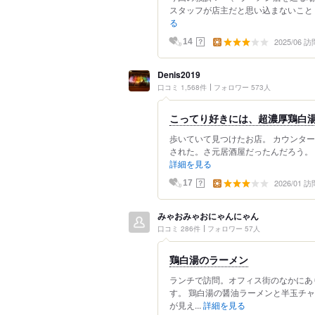
スタッフが店主だと思い込まないこと 一
る
2025/06 訪
？
14
Denis2019
口コミ 1,568件
フォロワー 573人
こってり好きには、超濃厚鶏白
歩いていて見つけたお店。 カウンタ
された。さ元居酒屋だったんだろう。 
詳細を見る
2026/01 訪
？
17
みゃおみゃおにゃんにゃん
口コミ 286件
フォロワー 57人
鶏白湯のラーメン
ランチで訪問。オフィス街のなかにあ
す。 鶏白湯の醤油ラーメンと半玉チ
が見え...
詳細を見る