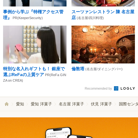
事例から学ぶ『特権アクセス管
スーツァンレストラン 陳 名古屋
理』
店
PR(KeeperSecurity)
(名古屋/四川料理)
特別な名入れギフトも！ 銀座で
倫敦塔
(名古屋/ダイニングバー)
選ぶReFaの上質ケア
PR(ReFa GIN
ZA on CREA)
Recommended by
愛知
愛知 洋菓子
名古屋 洋菓子
伏見 洋菓子
国際センタ