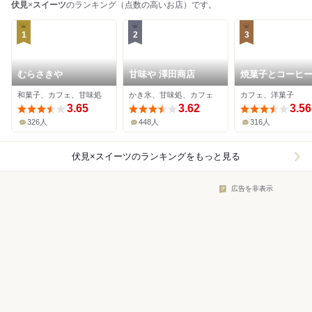
伏見
×
スイーツ
のランキング（点数の高いお店）です。
1
2
3
むらさきや
甘味や 澤田商店
焼菓子とコーヒー
ーラーイムオム
和菓子、カフェ、甘味処
かき氷、甘味処、カフェ
カフェ、洋菓子
3.65
3.62
3.56
326人
448人
316人
伏見×スイーツ
のランキングをもっと見る
広告を非表示