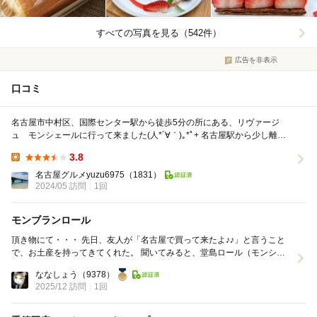
すべての写真を見る（542件）
広告を非表示
口コミ
名古屋市中村区、国際センター駅から徒歩5分の所にある、リヴァージ
ュ モンシェールに行って来ました(⁠人⁠*⁠´⁠∀⁠｀⁠)⁠｡⁠*ﾟ⁠+ 名古屋駅から少し離れ
ると、休日でも空...
3.8
Lunch:
名古屋グルメyuzu6975
（1831）
2024/05 訪問
1回
モンブランロール
頂き物にて・・・ 先日、友人が「名古屋で買って来たよ♪♪」と言うこと
で、お土産を持ってきてくれた。 聞いてみると、堂島ロール（モンシェ
ール）のロールケーキ。 これ...
ななしょう
（9378）
2025/12 訪問
1回