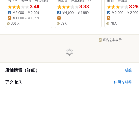
カフェ、サラダ、野菜料理
居酒屋、日本料理、たこ焼き
寿司、居酒屋
3.49
3.33
3.26
￥2,000～￥2,999
￥4,000～￥4,999
￥2,000～￥2,999
Dinner:
Dinner:
Dinner:
￥1,000～￥1,999
-
-
Lunch:
Lunch:
Lunch:
301人
89人
78人
広告を非表示
店舗情報（詳細）
編集
アクセス
住所を編集