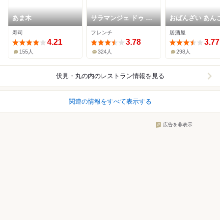
あま木
サラマンジェ ドゥ カ
おばんざい あん
ジノ
寿司
フレンチ
居酒屋
4.21
3.78
3.77
155人
324人
298人
伏見・丸の内
のレストラン情報を見る
関連の情報をすべて表示する
広告を非表示