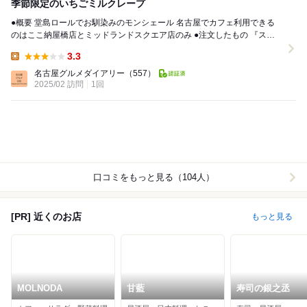
季節限定のいちごミルクレープ
●概要 堂島ロールでお馴染みのモンシェール 名古屋でカフェ利用できる
のはここ納屋橋店とミッドランドスクエア店のみ ●注文したもの 『スト
ロベリーミルクレープ』734円 ...
3.3
Lunch:
名古屋グルメダイアリー
（557）
2025/02 訪問
1回
口コミをもっと見る（104人）
[PR] 近くのお店
もっと見る
MOLNODA
甘藍
寿司の銀之丞