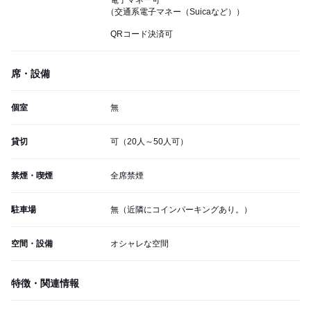
電子マネー可
（交通系電子マネー（Suicaなど））
QRコード決済可
席・設備
個室
無
貸切
可（20人～50人可）
禁煙・喫煙
全席禁煙
駐車場
無（近隣にコインパーキングあり。）
空間・設備
オシャレな空間
特徴・関連情報