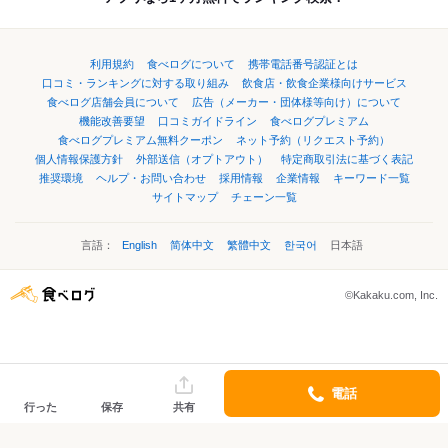
利用規約
食べログについて
携帯電話番号認証とは
口コミ・ランキングに対する取り組み
飲食店・飲食企業様向けサービス
食べログ店舗会員について
広告（メーカー・団体様等向け）について
機能改善要望
口コミガイドライン
食べログプレミアム
食べログプレミアム無料クーポン
ネット予約（リクエスト予約）
個人情報保護方針
外部送信（オプトアウト）
特定商取引法に基づく表記
推奨環境
ヘルプ・お問い合わせ
採用情報
企業情報
キーワード一覧
サイトマップ
チェーン一覧
言語：
English
简体中文
繁體中文
한국어
日本語
©Kakaku.com, Inc.
電話
行った
保存
共有