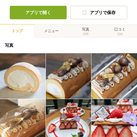
アプリで開く
アプリで保存
写真
口コミ
トップ
メニュー
438
104
写真