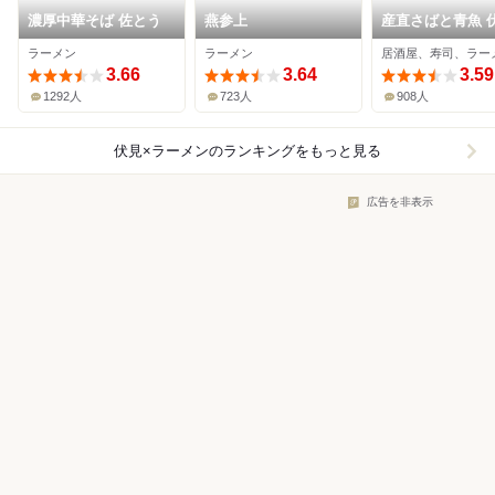
濃厚中華そば 佐とう
燕参上
産直さばと青魚 
あおい
ラーメン
ラーメン
居酒屋、寿司、ラー
3.66
3.64
3.59
1292人
723人
908人
伏見×ラーメン
のランキングをもっと見る
広告を非表示