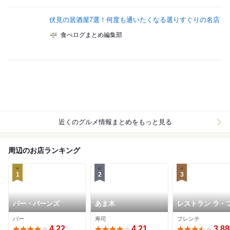
伏見の居酒屋7選！何度も通いたくなる選りすぐりの名店
食べログまとめ編集部
近くのグルメ情報まとめをもっと見る
周辺のお店ランキング
1
2
3
バー・バーンズ
あま木
レストラン ラ・
レゾン・ドゥ・
バー
寿司
フレンチ
チ
4.22
4.21
3.88