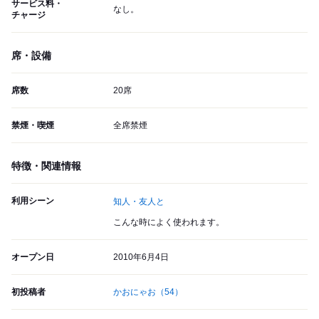
サービス料・
なし。
チャージ
席・設備
席数
20席
禁煙・喫煙
全席禁煙
特徴・関連情報
利用シーン
知人・友人と
こんな時によく使われます。
オープン日
2010年6月4日
初投稿者
かおにゃお
（54）