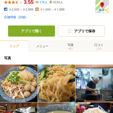
3.55
176
人
4226
人
￥2,000～￥2,999
￥1,000～￥1,999
店舗情報（詳細）
アプリで開く
アプリで保存
写真
口コミ
トップ
メニュー
467
176
写真