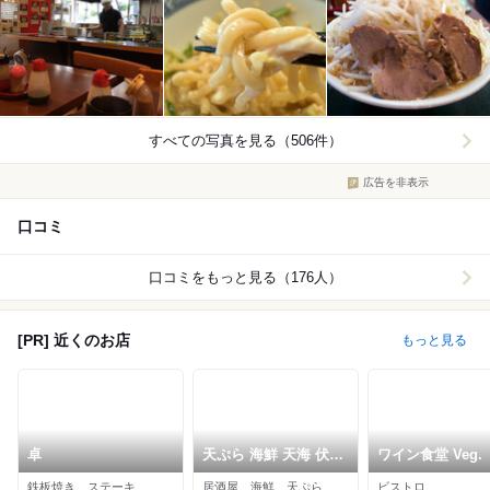
すべての写真を見る（506件）
広告を非表示
口コミ
口コミをもっと見る（176人）
[PR] 近くのお店
もっと見る
卓
天ぷら 海鮮 天海 伏見
ワイン食堂 Veg.
店
鉄板焼き、ステーキ
居酒屋、海鮮、天ぷら
ビストロ