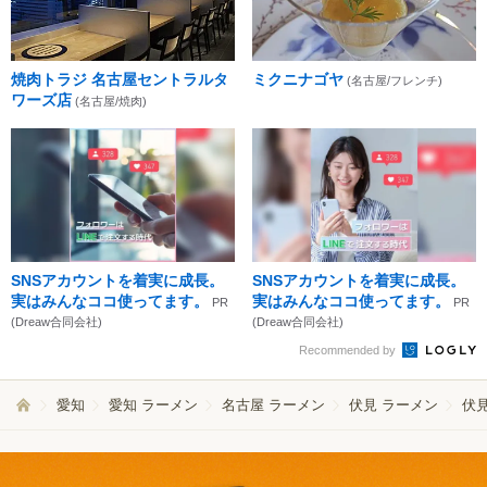
焼肉トラジ 名古屋セントラルタ
ミクニナゴヤ
(名古屋/フレンチ)
ワーズ店
(名古屋/焼肉)
SNSアカウントを着実に成長。
SNSアカウントを着実に成長。
実はみんなココ使ってます。
実はみんなココ使ってます。
PR
PR
(Dreaw合同会社)
(Dreaw合同会社)
Recommended by
愛知
愛知 ラーメン
名古屋 ラーメン
伏見 ラーメン
伏