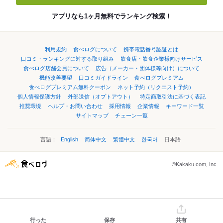
アプリなら1ヶ月無料でランキング検索！
利用規約
食べログについて
携帯電話番号認証とは
口コミ・ランキングに対する取り組み
飲食店・飲食企業様向けサービス
食べログ店舗会員について
広告（メーカー・団体様等向け）について
機能改善要望
口コミガイドライン
食べログプレミアム
食べログプレミアム無料クーポン
ネット予約（リクエスト予約）
個人情報保護方針
外部送信（オプトアウト）
特定商取引法に基づく表記
推奨環境
ヘルプ・お問い合わせ
採用情報
企業情報
キーワード一覧
サイトマップ
チェーン一覧
言語：
English
简体中文
繁體中文
한국어
日本語
©Kakaku.com, Inc.
行った
保存
共有