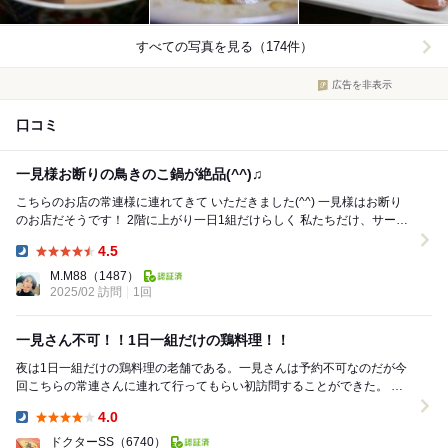
すべての写真を見る（174件）
広告を非表示
口コミ
一見様お断りの鳥きのこ鍋が絶品(^^)♫
こちらのお店の常連様に連れてきて いただきました(^^) 一見様はお断り
のお店だそうです！ 2階に上がり一日1組だけらしく 私たちだけ、サービ
スを丁寧にしていただきました！...
4.5
Dinner:
M.M88
（1487）
2025/02 訪問
1回
一見さん不可！！1日一組だけの鶏料理！！
夜は1日一組だけの鶏料理の老舗である。一見さんは予約不可なのだが今
回こちらの常連さんに連れて行ってもらい初訪問することができた。 名
古屋にはまだまだ知らない店がいっぱいあるな...
4.0
Dinner:
ドクターSS
（6740）