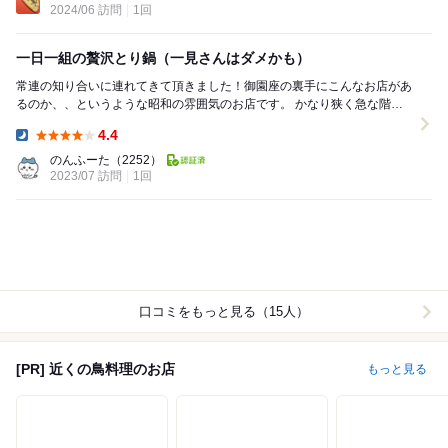
2024/06 訪問
1回
一日一組の贅沢とり鍋（一見さんはダメかも）
常連の知り合いに連れてきて頂きました！御園座の裏手にこんなお店があ
るのか、、というような昭和の雰囲気のお店です。 かなり狭く急な階段
を登ると、ザ・昭和の座敷部屋が！ 最近は...
4.4
Dinner:
のんふーた
（2252）
2023/07 訪問
1回
口コミをもっと見る（15人）
[PR] 近くの鳥料理のお店
もっと見る