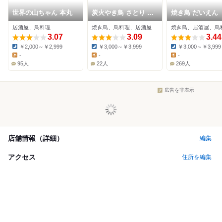
世界の山ちゃん 本丸
炭火やき鳥 さとり 栄
焼き鳥 だいえん
店
居酒屋、鳥料理
焼き鳥、鳥料理、居酒屋
焼き鳥、居酒屋、鳥
3.07
3.09
3.44
￥2,000～￥2,999
￥3,000～￥3,999
￥3,000～￥3,999
Dinner:
Dinner:
Dinner:
-
-
-
Lunch:
Lunch:
Lunch:
95人
22人
269人
広告を非表示
店舗情報（詳細）
編集
アクセス
住所を編集