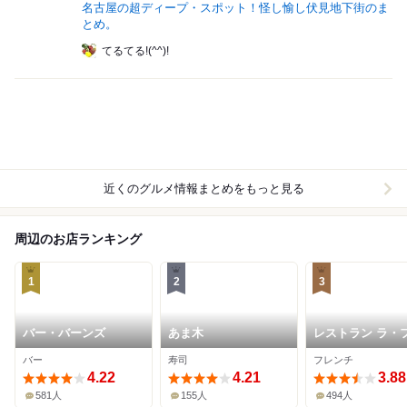
名古屋の超ディープ・スポット！怪し愉し伏見地下街のま
とめ。
てるてる!(^^)!
近くのグルメ情報まとめをもっと見る
周辺のお店ランキング
1
2
3
バー・バーンズ
あま木
レストラン ラ・
レゾン・ドゥ・
バー
寿司
フレンチ
チ
4.22
4.21
3.88
581人
155人
494人