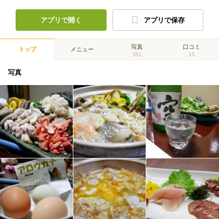
アプリで開く
アプリで保存
写真
口コミ
トップ
メニュー
161
15
写真