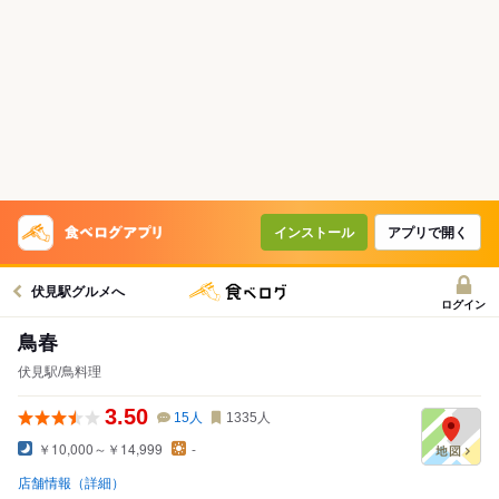
インストール
アプリで開く
伏見駅グルメへ
ログイン
鳥春
伏見駅/鳥料理
3.50
15
人
1335
人
￥10,000～￥14,999
-
店舗情報（詳細）