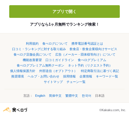
アプリで開く
アプリなら1ヶ月無料でランキング検索！
利用規約
食べログについて
携帯電話番号認証とは
口コミ・ランキングに対する取り組み
飲食店・飲食企業様向けサービス
食べログ店舗会員について
広告（メーカー・団体様等向け）について
機能改善要望
口コミガイドライン
食べログプレミアム
食べログプレミアム無料クーポン
ネット予約（リクエスト予約）
個人情報保護方針
外部送信（オプトアウト）
特定商取引法に基づく表記
推奨環境
ヘルプ・お問い合わせ
採用情報
企業情報
キーワード一覧
サイトマップ
チェーン一覧
言語：
English
简体中文
繁體中文
한국어
日本語
©Kakaku.com, Inc.