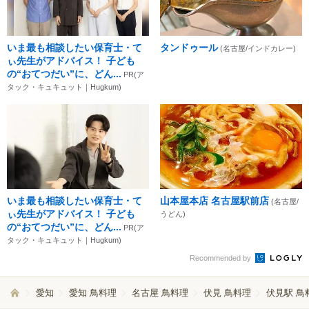
いま最も相談したい保育士・て
タンドゥール
(名古屋/インドカレー)
ぃ先生がアドバイス！ 子ども
の“おてつだい”に、どん...
PR(ア
タック・キュキュット｜Hugkum)
いま最も相談したい保育士・て
山本屋本店 名古屋駅前店
(名古屋/
ぃ先生がアドバイス！ 子ども
うどん)
の“おてつだい”に、どん...
PR(ア
タック・キュキュット｜Hugkum)
Recommended by
愛知
愛知 鳥料理
名古屋 鳥料理
伏見 鳥料理
伏見駅 鳥