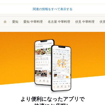
関連の情報をすべて表示する
愛知
愛知 中華料理
名古屋 中華料理
伏見 中華料理
伏
より便利になったアプリで