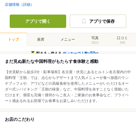
店舗情報（詳細）
アプリで開く
アプリで保存
写真
口コミ
トップ
座席
メニュー
2621
340
50
貯まる・使える
ディナーで人数×
pt
まだ見ぬ新たな中国料理がもたらす食体験と感動
【伏見駅から徒歩3分・駐車場有】名古屋・伏見にあるヒルトン名古屋内の中
国料理「王朝」では、点心からデザートまで人気メニューが食べ放題のラン
チブッフェや、アワビなどの高級食材を使用したメニューがいただけるオー
ダー式ンバイキング「王朝の味覚」など、中国料理を余すことなく堪能いた
だけます。個室も完備！接待からご友人・ご家族のお食事会など、プライベ
ート感あるれるお部屋でお食事をお楽しみいただけます。
お店のこだわり