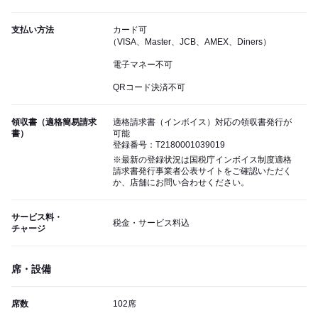
支払い方法
カード可
（VISA、Master、JCB、AMEX、Diners）
電子マネー不可
QRコード決済不可
領収書（適格簡易請求
適格請求書（インボイス）対応の領収書発行が
書）
可能
登録番号：T2180001039019
※最新の登録状況は国税庁インボイス制度適格
請求書発行事業者公表サイトをご確認いただく
か、店舗にお問い合わせください。
サービス料・
税金・サービス料込
チャージ
席・設備
席数
102席