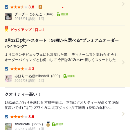
が変わってからディナーで来るのは二度目で、前回は平日夜のオーダーバ
3.8
-
イキングで王朝らしい王道の広東料理の数々に舌づつみをならしました
Dinner:
Lunch:
が、今回はお誕生日のお祝いにリクエストして連れてきてもらいました。
グーグーにゃんこ
（344）
2016/01 訪問
1回
コースではなく単品オーダーする事に。 ※食...
ピックアップ！口コミ
3月12日(木)〜スタート！56種から選べる"プレミアムオーダー
バイキング"
１月にランチビュッフェにお邪魔した際、 ディナーは昔と変わらず 今も
オーダーバイキングとお伺いして 今回は3/12(木)〜新しくスタートした
プレミアムオーダーバイキングの 初日に伺いいたしました。 ランチの時
4.3
より落ち着いた雰囲気で 今回は個室で予約していたので ゆっくりと楽...
Dinner:
みほりーぬ@mihodoll
（899）
2026/03 訪問
2回
クオリティー高い！
1品1品こだわりを感じる 本格中華は、 本当にクオリティーが高くて 満足
度高いです( ͡° ͜ʖ ͡° ) ズワイガニ 北京ダック×八丁味噌（愛知の食材✨...
3.9
Dinner:
shioricafe
（2959）
2026/07 訪問
1回