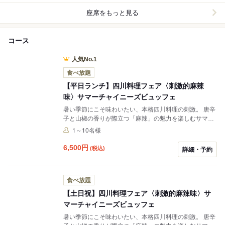
座席をもっと見る
コース
人気No.1
食べ放題
【平日ランチ】四川料理フェア〈刺激的麻辣
味〉サマーチャイニーズビュッフェ
暑い季節にこそ味わいたい、本格四川料理の刺激。 唐辛
子と山椒の香りが際立つ「麻辣」の魅力を楽しむサマー
ビュッフェをご用意しました。 定番から個性豊かな一皿
1～10名様
まで、30種類以上の料理が並び、点心ワゴンやライブス
テーションとともに、食欲をそそるひとときをお届しま
6,500
円
(税込)
詳細・予約
す。
食べ放題
【土日祝】四川料理フェア〈刺激的麻辣味〉サ
マーチャイニーズビュッフェ
暑い季節にこそ味わいたい、本格四川料理の刺激。 唐辛