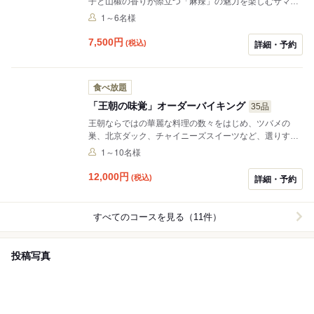
子と山椒の香りが際立つ「麻辣」の魅力を楽しむサマー
ビュッフェをご用意しました。 定番から個性豊かな一皿
1～6名様
まで、30種類以上の料理が並び、点心ワゴンやライブス
テーションとともに、食欲をそそるひとときをお届しま
7,500
円
(税込)
詳細・予約
す。
食べ放題
「王朝の味覚」オーダーバイキング
35品
王朝ならではの華麗な料理の数々をはじめ、ツバメの
巣、北京ダック、チャイニーズスイーツなど、選りすぐ
りの35品を心ゆくまで楽しめるオーダーバイキングで
1～10名様
す。
12,000
円
(税込)
詳細・予約
すべてのコースを見る（11件）
投稿写真