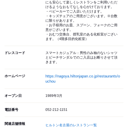
にも安心して楽しくレストランをご利用いただ
けるようなおもてなしを心がけております。
・ベビーカーでご入店いただけます。
・キッズチェアのご用意がございます。※台数
に限りがあります。
・お子様用のお皿、スプーン、フォークのご用
意がございます。
・おむつ交換台、授乳室のある化粧室がござい
ます。（4階多目的化粧室）
ドレスコード
スマートカジュアル：男性のみ袖のないシャツ
とビーチサンダルでのご入店はお断りさせて頂
きます。
ホームページ
https://nagoya.hiltonjapan.co.jp/restaurants/o
uchou
オープン日
1989年3月
電話番号
052-212-1151
関連店舗情報
ヒルトン名古屋のレストラン一覧