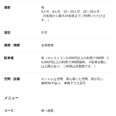
個室
有
6人可、8人可、10～20人可、20～30人可
（6名様から最大24名様までご利用いただけま
す。）
貸切
不可
禁煙・喫煙
全席禁煙
駐車場
有（※レストラン5,000円以上の利用で2時間、1
0,000円以上の利用で3時間無料。※駐車台数に
は上限があり、ご利用は先着順です。）
空間・設備
オシャレな空間、落ち着いた空間、席が広い、
無料Wi-Fiあり、車椅子で入店可
メニュー
コース
食べ放題