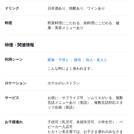
ドリンク
日本酒あり、焼酎あり、ワインあり
料理
野菜料理にこだわる、魚料理にこだわる、健
康・美容メニューあり
特徴・関連情報
利用シーン
家族・子供と
接待
知人・友人と
こんな時によく使われます。
ロケーション
ホテルのレストラン
サービス
お祝い・サプライズ可、ソムリエがいる、複数
言語メニューあり（英語）、複数言語対応スタ
ッフ在籍（英語）
お子様連れ
子供可（乳児可、未就学児可、小学生可）、ベ
ビーカー入店可
ヒルトン名古屋では、お子さま連れのみなさま