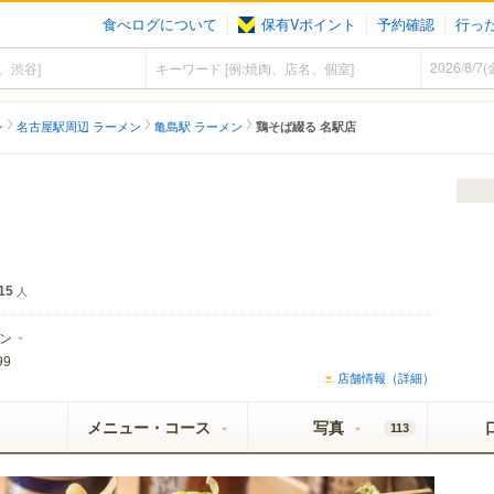
食べログについて
保有Vポイント
予約確認
行っ
ン
名古屋駅周辺 ラーメン
亀島駅 ラーメン
鶏そば綴る 名駅店
15
人
ン
99
店舗情報（詳細）
メニュー・コース
写真
113