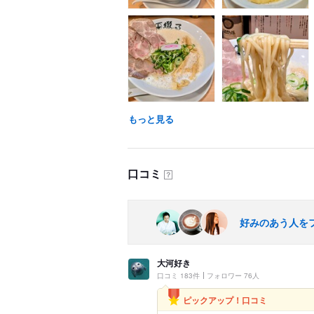
もっと見る
口コミ
？
好みのあう人を
大河好き
口コミ 183件
フォロワー 76人
ピックアップ！口コミ