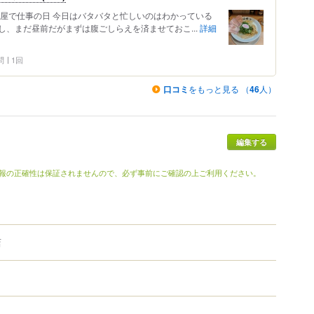
古屋で仕事の日 今日はバタバタと忙しいのはわかっている
、まだ昼前だがまずは腹ごしらえを済ませておこ...
詳細
問
1回
口コミ
をもっと見る （
46
人）
編集する
報の正確性は保証されませんので、必ず事前にご確認の上ご利用ください。
店