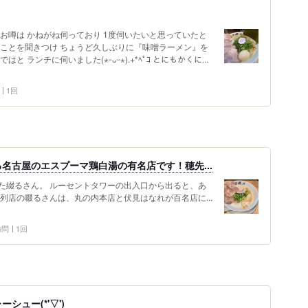
お噂は かねがね伺っており 1度伺いたいと思っていたと
のことを聞きつけ ちょうど久しぶりに『味噌ラーメン』を
 ランチに伺いました(⋆ᵕᴗᵕ⋆).+*ﾍﾟｺ とにもかくに...
1回
名古屋のエスプーマ鶏白湯の有名店です！穂先...
た綴るさん。 ルーセントタワーの出入口から出ると、あ
列店の啜るさんは、丸の内本店と伏見はなれが百名店に...
 訪問
1回
ュー(*'▽')