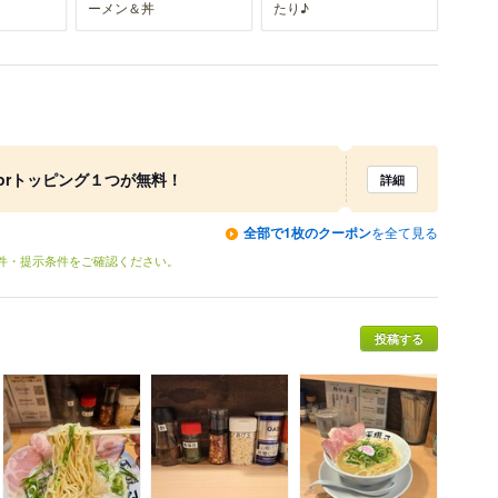
ーメン＆丼
たり♪
orトッピング１つが無料！
詳細
全部で1枚のクーポン
を全て見る
条件・提示条件をご確認ください。
投稿する