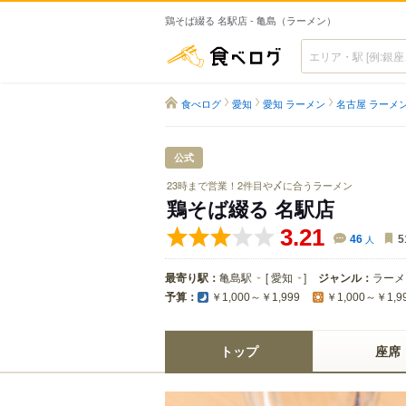
鶏そば綴る 名駅店 - 亀島（ラーメン）
食べログ
食べログ
愛知
愛知 ラーメン
名古屋 ラーメ
公式
23時まで営業！2件目や〆に合うラーメン
鶏そば綴る 名駅店
3.21
46
人
5
最寄り駅：
亀島駅
[
愛知
]
ジャンル：
ラーメ
予算：
￥1,000～￥1,999
￥1,000～￥1,9
トップ
座席