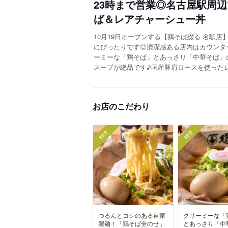
23時まで営業◎名古屋駅周
ば＆レアチャーシュー丼
10月19日オープンする【鶏そば綴る 名駅
にぴったりです◎清潔感ある店内はカウンタ
ーミーな「鶏そば」とあっさり「中華そば」
スープが絶品です♪国産豚肩ロースを使った
お店のこだわり
料理
料理
つるんとコシのある自家
クリーミーな「
製麺！「鶏そば全のせ」
とあっさり「中