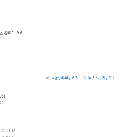
区
名駅
2-18-6
大きな地図を見る
周辺のお店を探す
8分
分
L.O. 14:15