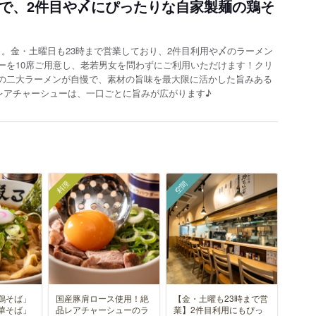
辺で、2件目や〆にぴったりな自家製麺の鶏そ
店】。金・土曜日も23時まで営業しており、2件目利用や〆のラーメン
ーを10席ご用意し、老若男女を問わずにご利用いただけます！クリ
の二大ラーメンが自慢で、素材の旨味を最大限に活かした旨みある
レアチャーシューは、一口ごとに旨みが広がります♪
料理
空間
鶏そば」
国産豚肩ロース使用！絶
【金・土曜も23時まで営
華そば」
品レアチャーシューのラ
業】2件目利用にもぴっ