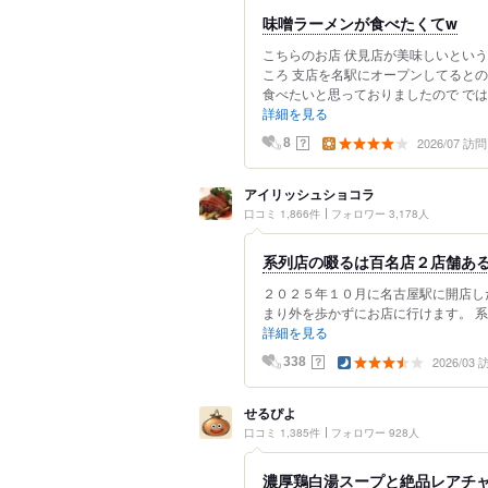
味噌ラーメンが食べたくてw
こちらのお店 伏見店が美味しいという
ころ 支店を名駅にオープンしてると
食べたいと思っておりましたので ではではと
詳細を見る
2026/07 訪問
？
8
アイリッシュショコラ
口コミ 1,866件
フォロワー 3,178人
系列店の啜るは百名店２店舗ある
２０２５年１０月に名古屋駅に開店し
まり外を歩かずにお店に行けます。 系
詳細を見る
2026/03
？
338
せるぴよ
口コミ 1,385件
フォロワー 928人
濃厚鶏白湯スープと絶品レアチャーシ