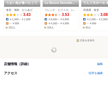
うまい魚が食べたくて
Le Beurre Noisette
てんぐ大ホール 
NAGOYA
屋堀内ビル店
食堂、海鮮、からあげ
フレンチ、ビストロ、レストラン
居酒屋、食堂
3.43
3.53
3.08
￥1,000～￥1,999
￥8,000～￥9,999
￥2,000～￥2,999
Dinner:
Dinner:
Dinner:
～￥999
￥4,000～￥4,999
～￥999
Lunch:
Lunch:
Lunch:
192人
326人
83人
広告を非表示
店舗情報（詳細）
編集
アクセス
住所を編集