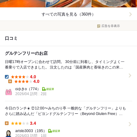
すべての写真を見る（360件）
広告を非表示
口コミ
グルテンフリーのお店
日曜17時オープンに合わせて訪問。 30分前に到着し、タイミングよく一
番乗りで入店できました。 注文したのは「国産豚肉と香味きのこの米う
どん（新潟県産米粉麺 × 柚子胡椒の...
4.0
Dinner:
4.0
Lunch:
oゆきo
（774）
2026/04 訪問
2回
今日のランチ☀️ ⏰12:00〜みちのり亭 一般的な「グルテンフリー」よりも
さらに踏み込んだ「ビヨンドグルテンフリー（Beyond Gluten Free）」
名古屋...
3.4
Lunch:
aristo3003
（195）
2026/03 訪問
1回