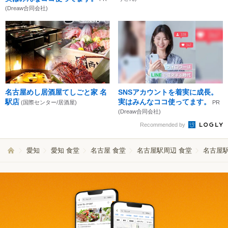
(Dreaw合同会社)
名古屋めし居酒屋てしごと家 名
SNSアカウントを着実に成長。
駅店
実はみんなココ使ってます。
(国際センター/居酒屋)
PR
(Dreaw合同会社)
Recommended by
愛知
愛知 食堂
名古屋 食堂
名古屋駅周辺 食堂
名古屋駅