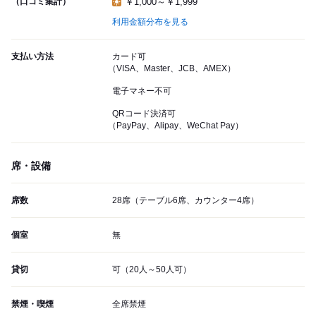
（口コミ集計）
￥1,000～￥1,999
利用金額分布を見る
支払い方法
カード可
（VISA、Master、JCB、AMEX）
電子マネー不可
QRコード決済可
（PayPay、Alipay、WeChat Pay）
席・設備
席数
28席（テーブル6席、カウンター4席）
個室
無
貸切
可（20人～50人可）
禁煙・喫煙
全席禁煙