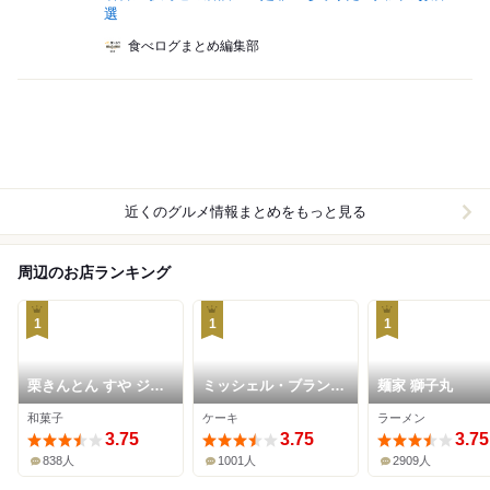
選
食べログまとめ編集部
近くのグルメ情報まとめをもっと見る
周辺のお店ランキング
1
1
1
栗きんとん すや ジェ
ミッシェル・ブラン
麺家 獅子丸
イアール名古屋タカシ
JR名古屋高島屋
和菓子
ケーキ
ラーメン
マヤ
3.75
3.75
3.75
838人
1001人
2909人