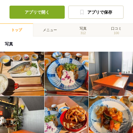
アプリで開く
アプリで保存
写真
口コミ
トップ
メニュー
312
100
写真