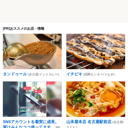
[PR]おススメのお店・情報
タンドゥール
イチビキ
(名古屋/インドカレー)
(国際センター/うなぎ)
SNSアカウントを着実に成長。
山本屋本店 名古屋駅前店
(名古屋/
実はみんなココ使ってます。
うどん)
PR