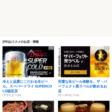
[PR]おススメのお店・情報
PR
PR
冷えと品質にこだわる生ビー
完璧な生ビール体験を。ザ・パ
ル。スーパードライ SUPERCO
ーフェクト黒ラベルが飲めるお
LD認定店
店
(アサヒビール)
(サッポロビール)