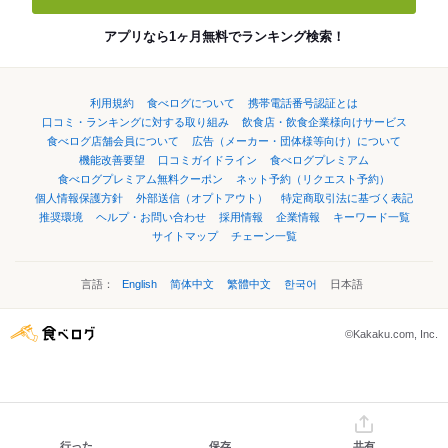
アプリなら1ヶ月無料でランキング検索！
利用規約
食べログについて
携帯電話番号認証とは
口コミ・ランキングに対する取り組み
飲食店・飲食企業様向けサービス
食べログ店舗会員について
広告（メーカー・団体様等向け）について
機能改善要望
口コミガイドライン
食べログプレミアム
食べログプレミアム無料クーポン
ネット予約（リクエスト予約）
個人情報保護方針
外部送信（オプトアウト）
特定商取引法に基づく表記
推奨環境
ヘルプ・お問い合わせ
採用情報
企業情報
キーワード一覧
サイトマップ
チェーン一覧
言語：
English
简体中文
繁體中文
한국어
日本語
©Kakaku.com, Inc.
行った
保存
共有