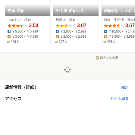
昇家 名駅
やぶ屋 名駅西店
柳橋焼にく わに
ホルモン、焼肉
居酒屋、焼肉
焼肉、牛料理、日本
3.50
3.07
3.67
￥5,000～￥5,999
￥2,000～￥2,999
￥10,000～￥14,9
Dinner:
Dinner:
Dinner:
￥3,000～￥3,999
￥2,000～￥2,999
￥3,000～￥3,999
Lunch:
Lunch:
Lunch:
446人
107人
495人
広告を非表示
店舗情報（詳細）
編集
アクセス
住所を編集