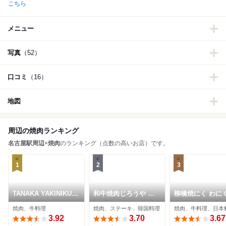
こちら
メニュー
写真
（52）
口コミ
（16）
地図
周辺の焼肉ランキング
名古屋駅周辺
×
焼肉
のランキング（点数の高いお店）です。
1
2
3
TANAKA YAKINIKU
和牛焼肉じろうや 介
柳橋焼にく わに
RESTAURANTE
wagyu&sake 名古屋
焼肉、牛料理
焼肉、ステーキ、韓国料理
焼肉、牛料理、日本
駅前本店
3.92
3.70
3.67