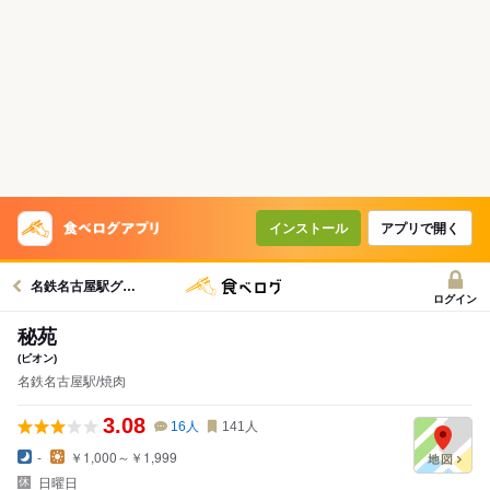
インストール
アプリで開く
名鉄名古屋駅グルメへ
ログイン
秘苑
(ピオン)
名鉄名古屋駅/焼肉
3.08
16
人
141
人
-
￥1,000～￥1,999
日曜日