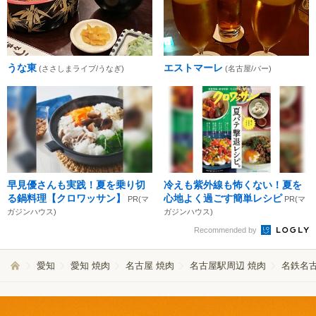
うな東
エストマーレ
(ささしまライブ/うなぎ)
(名古屋/バー)
早見優さんも実践！夏を乗り切
冷えも紫外線も怖くない！夏を
る鍋料理【クロワッサン】
心地よく過ごす簡単レシピ
PR(マ
PR(マ
ガジンハウス)
ガジンハウス)
Recommended by
愛知
愛知 焼肉
名古屋 焼肉
名古屋駅周辺 焼肉
名鉄名古