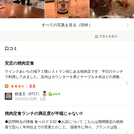
すべての写真を見る（55件）
広告を非表示
口コミ
安定の焼肉定食
ウインクあいちの地下１階レストラン街にある焼肉店です、平日のランチ
で利用してみました。店内はカウンター６席とテーブル８卓ほどの席数、
焼肉店ですが席に焼き網はなくすべて調理してから出...
3.5
Lunch:
鉄道王
（8717）
2024/10 訪問
1回
焼肉定食ランチの満足度が半端じゃない‼︎
◆訪問時点の情報 食べログ 3.02 ◆お店について こちらは期間限定の焼肉
屋で恐らく年内位までの営業とのこと。 国産牛に拘り、ブランドは指定
されていないそうで...