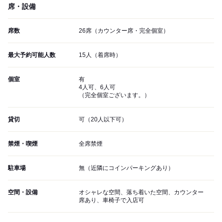
席・設備
席数
26席（カウンター席・完全個室）
最大予約可能人数
15人（着席時）
個室
有
4人可、6人可
（完全個室ございます。）
貸切
可（20人以下可）
禁煙・喫煙
全席禁煙
駐車場
無（近隣にコインパーキングあり）
空間・設備
オシャレな空間、落ち着いた空間、カウンター
席あり、車椅子で入店可