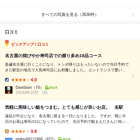
すべての写真を見る（3530件）
口コミ
ピックアップ！口コミ
名古屋の煌びやか寿司店での握り多め18品コース
急遽名古屋に行くことになり、トンボ帰りはもったいないので当日予約で
きた駅近の地元で人気寿司店にお邪魔しました。 エントランスで驚いた
のはシャンデリア！てっきり隣店の高級キャバクラかと思いきや…何とこ
4.0
こがエントランス、さすが名古屋汗。入店、シックなカウンターは名古屋
Dinner:
の20代のカップル達で埋まって...
Davidson
（70）
2026/06 訪問
1回
気軽に美味しい鮨をつまむ。とても感じが良いお店。 名駅
遠征が中止になり、名古屋に留まる一日になりました。 ですが、既に今
日のお昼は寿司の口になっていたので、当日予約で鮨まえださんに伺いま
した。 前から気になっていたお店です。 ...
3.8
Lunch:
matsu09111966
（977）