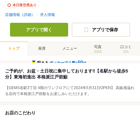
本日夜空席あり
店舗情報（詳細）
求人情報
アプリで開く
アプリで保存
写真
口コミ
トップ
座席
メニュー
3318
241
50
貯まる
ディナーで人数×
pt
ご予約が、お盆・土日祝に集中しております‼️【名駅から徒歩5
分】東海初進出 本格派江戸前鮨
【GEMS名駅3丁目 4階のワンフロアにて2024年5月31日OPEN】 高級感溢れ
る店内で本格派江戸前鮨をお楽しみいただけます。
お店のこだわり