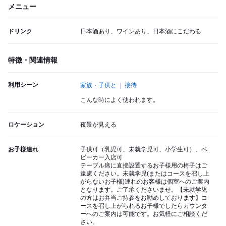
メニュー
ドリンク
日本酒あり、ワインあり、日本酒にこだわる
特徴・関連情報
利用シーン
家族・子供と
接待
こんな時によく使われます。
ロケーション
夜景が見える
お子様連れ
子供可（乳児可、未就学児可、小学生可）、ベ
ビーカー入店可
テーブル席に直接設置するお子様用の椅子はご
遠慮ください。未就学児(またはコースを召し上
がらないお子様)連れのお客様は個室へのご案内
となります。ご了承くださいませ。【未就学児
の方はお弁当ご持参をお勧めしております】コ
ースを召し上がられるお子様でしたらカウンタ
ーへのご案内は可能です。お気軽にご相談くだ
さい。