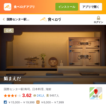
インストール
アプリで開く
国際センター駅グルメへ
ログイン
公式
鮨まえだ
国際センター駅/寿司､ 日本料理､ 海鮮
3.62
241
人
9467
人
￥15,000～￥19,999
￥6,000～￥7,999