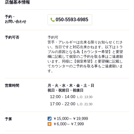
店舗基本情報
予約・
050-5593-6985
お問い合わせ
予約可否
予約可
苦手・アレルギーは出来る限りお知らせくださ
い。当日ですと対応出来かねます。以下はトラ
ブルの原因となる為【カウンター希望】と要望
欄に記載して個室のご予約を取る事はご遠慮願
います。同様に【個室希望】と要望欄に記載し
てカウンターのご予約を取る事もご遠慮願いま
す。
営業時間
月・火・水・木・金・土・日
祝日・祝前日・祝後日
12:00 - 14:00
L.O. 13:30
17:00 - 22:00
L.O. 21:30
￥15,000～￥19,999
予算
￥6,000～￥7,999