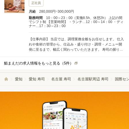
すのが、料理人の腕の見せどころ。あなたの感性と技術で、
正社員
お客様に心から満足いただける一皿を届けてください。 【入
月給
280,000円~300,000円
社後のステップ】 入社後は、以下のような基本スキルをしっ
かりと身につけていただきます。 ・シャリの切り方（飯切
勤務時間
10：00～23：00（実働8.5h、休憩2h） 上記の間
でシフト制 【営業時間】 ・ランチ…12：00～14：00 ・ディ
り） ・玉子焼きの基本 ・桂剥きなどの包丁技術 ・魚のさばき
ナー…17：30～23：00
方 ・味噌汁の合わせ方 など はじめは基礎からスタートし、経
験や習得状況に応じて段階的にステップアップしていただき
ます。 未経験の方でも安心して学べるよう、面倒見の良い先
【仕事内容】 当店では、調理業務全般をお任せします。 仕入
輩スタッフが丁寧に指導・サポートします。
れや食材の管理から、仕込み・盛り付け・調理・メニュー開
発に至るまで、幅広く関わっていただきます。 寿司の握りを
はじめ、旬の食材を活かした一品料理など、多彩なメニュー
づくりに携われる環境です。 いずれは店舗の運営やスタッフ
鮨まえだの求人情報をもっと見る（
5
件）
教育など、マネジメント業務にもチャレンジしていただける
ことを期待しています。 「食材をどう活かすか」は料理人に
とって大切な力。あなたの発想力と技術で、お客様に感動を
愛知
愛知 寿司
名古屋 寿司
名古屋駅周辺 寿司
国際セン
届けてください。 【入社後のステップ】 まずは基礎からしっ
かり学んでいただきます。 ・シャリの切り方（飯切り） ・卵
焼きの基本 ・桂剥きなど包丁技術の習得 ・魚のおろし方 ・味
噌汁の合わせ方 など 一つひとつの技術を丁寧に教えていき
ますので、未経験の方もご安心ください。 経験に応じて徐々
にステップアップし、できることを増やしていきましょう。
先輩スタッフが優しくサポートしますので、成長をしっかり
バックアップできる環境です。