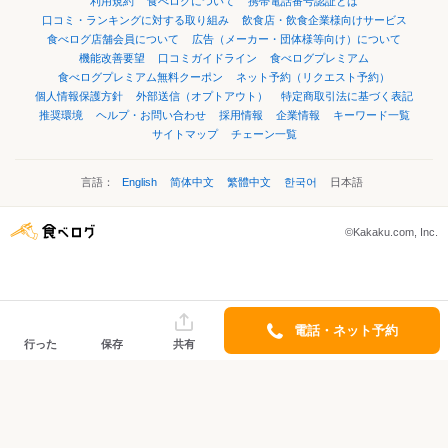
利用規約
食べログについて
携帯電話番号認証とは
口コミ・ランキングに対する取り組み
飲食店・飲食企業様向けサービス
食べログ店舗会員について
広告（メーカー・団体様等向け）について
機能改善要望
口コミガイドライン
食べログプレミアム
食べログプレミアム無料クーポン
ネット予約（リクエスト予約）
個人情報保護方針
外部送信（オプトアウト）
特定商取引法に基づく表記
推奨環境
ヘルプ・お問い合わせ
採用情報
企業情報
キーワード一覧
サイトマップ
チェーン一覧
言語：
English
简体中文
繁體中文
한국어
日本語
©Kakaku.com, Inc.
電話・ネット予約
行った
保存
共有