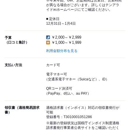
※年末年始、GW、お盆期間は営業日、営業時間
が異なる場合がございます。詳しくはテンアラ
イド㈱ホームページにてご確認ください。
■ 定休日
12月31日～1月4日
￥2,000～￥2,999
予算
（口コミ集計）
￥1,000～￥1,999
利用金額分布を見る
支払い方法
カード可
電子マネー可
（交通系電子マネー（Suicaなど）、iD）
QRコード決済可
（PayPay、d払い、au PAY）
領収書（適格簡易請求
適格請求書（インボイス）対応の領収書発行が
書）
可能
登録番号：T3010001051286
※最新の登録状況は国税庁インボイス制度適格
請求書発行事業者公表サイトをご確認いただく