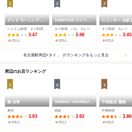
1
2
3
グッド モーニング ハ
THAIFOOD マイペン
スコンター 名駅
ノイ
ライ チカマチラウン
ベトナム料理、タイ料理、東南アジア料理
タイ料理、バル、カレー
ジ店
3.47
3.46
3.45
251人
203人
523人
名古屋駅周辺×タイ料理
のランキングをもっと見る
周辺のお店ランキング
1
2
3
鮨 花車
TANAKA YAKINIKU
中国飯店 麗穂
RESTAURANTE
寿司
焼肉
中華料理
3.93
3.92
3.86
156人
501人
618人