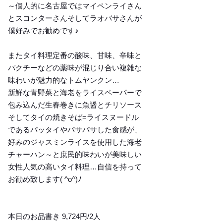
～個人的に名古屋ではマイペンライさん
とスコンターさんそしてラオバサさんが
僕好みでお勧めです♪
またタイ料理定番の酸味、甘味、辛味と
パクチーなどの薬味が混じり合い複雑な
味わいが魅力的なトムヤンクン…
新鮮な青野菜と海老をライスペーパーで
包み込んだ生春巻きに魚醤とチリソース
そしてタイの焼きそば=ライスヌードル
であるパッタイやパサパサした食感が、
好みのジャスミンライスを使用した海老
チャーハン～と庶民的味わいが美味しい
女性人気の高いタイ料理…自信を持って
お勧め致します( ^o^)ﾉ
本日のお品書き 9,724円/2人