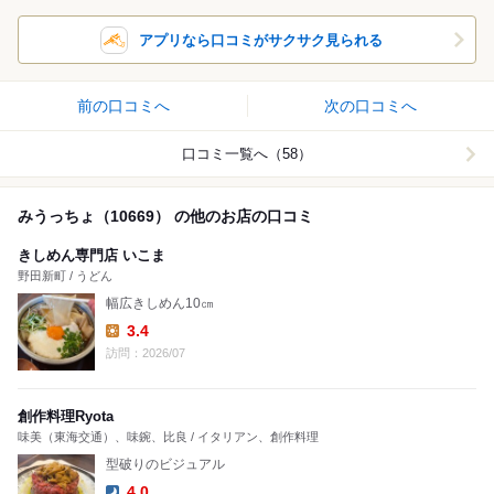
アプリなら口コミがサクサク見られる
前の口コミへ
次の口コミへ
口コミ一覧へ（58）
みうっちょ（10669） の他のお店の口コミ
きしめん専門店 いこま
野田新町 / うどん
幅広きしめん10㎝
3.4
Lunch:
訪問：2026/07
創作料理Ryota
味美（東海交通）、味鋺、比良 / イタリアン、創作料理
型破りのビジュアル
4.0