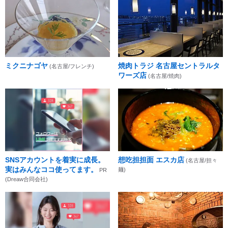
ミクニナゴヤ
焼肉トラジ 名古屋セントラルタ
(名古屋/フレンチ)
ワーズ店
(名古屋/焼肉)
SNSアカウントを着実に成長。
想吃担担面 エスカ店
(名古屋/担々
実はみんなココ使ってます。
麺)
PR
(Dreaw合同会社)