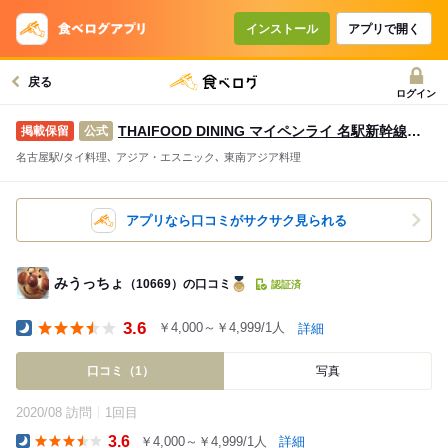
インストール
アプリで開く
戻る
ログイン
THAIFOOD DINING マイペンライ 名駅新幹線口店
公式
名古屋駅/タイ料理､ アジア・エスニック､ 東南アジア料理
アプリなら口コミがサクサク見られる
みうっちょ
（10669）の口コミ
認証済
3.6
￥4,000～￥4,999/1人
詳細
Dinner
口コミ（1）
写真
2020/08 訪問
1回目
3.6
￥4,000～￥4,999/1人
詳細