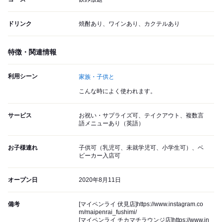
ドリンク
焼酎あり、ワインあり、カクテルあり
特徴・関連情報
利用シーン
家族・子供と
こんな時によく使われます。
サービス
お祝い・サプライズ可、テイクアウト、複数言
語メニューあり（英語）
お子様連れ
子供可（乳児可、未就学児可、小学生可）、ベ
ビーカー入店可
オープン日
2020年8月11日
備考
[マイペンライ 伏見店]https://www.instagram.co
m/maipenrai_fushimi/
[マイペンライ チカマチラウンジ店]https://www.in